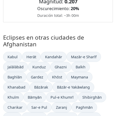
Magnitud:
0.207
Oscurecimiento:
20%
Duración total: ~3h 00m
Eclipses en otras ciudades de
Afghanistan
Kabul
Herāt
Kandahār
Mazār-e Sharīf
Jalālābād
Kunduz
Ghazni
Balkh
Baghlān
Gardez
Khōst
Maymana
Khanabad
Bāzārak
Bāzār-e Yakāwlang
Khulm
Bāmyān
Pul-e Khumrī
Shibirghān
Charikar
Sar-e Pul
Zaranj
Paghmān