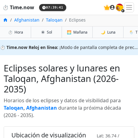
🇪🇸
⏱️
Time.now
07:39:42
Inicio
Afghanistan
Taloqan
Eclipses
⏱️
Hora
☀️
Sol
🌅
Mañana
🌙
Luna
🌦️
T
⏱️
Time.now Reloj en línea:
¡Modo de pantalla completa de precisión!
Eclipses solares y lunares en
Taloqan, Afghanistan (2026-
2035)
Horarios de los eclipses y datos de visibilidad para
Taloqan
,
Afghanistan
durante la próxima década
(2026 - 2035).
Ubicación de visualización
Lat: 36.74 /