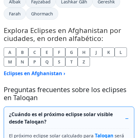
Aībak
Fayzabad
Lashkar Gāh
Gereshk
Farah
Ghormach
Explora Eclipses en Afghanistan por
ciudades, en orden alfabético:
A
B
C
E
F
G
H
J
K
L
M
N
P
Q
S
T
Z
Eclipses en Afghanistan ›
Preguntas frecuentes sobre los eclipses
en Taloqan
¿Cuándo es el próximo eclipse solar visible
desde Taloqan?
El próximo eclipse solar calculado para
Taloqan
será