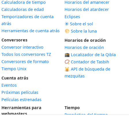
Calculadora de tiempo
Horarios del amanecer
Calculadoras de edad
Horarios del atardecer
Temporizadores de cuenta
Eclipses
atrás
☀️ Sobre el sol
Herramientas de cuenta atrás
🌕 Sobre la luna
Conversores
Horarios de oración
Conversor interactivo
Horarios de oración
Todos los conversores TZ
🕋 Localizador de la Qibla
Conversores de formato
📿 Contador de Tasbih
Tiempo Unix
🕌
API de búsqueda de
mezquitas
Cuenta atrás
Eventos
Próximas películas
Películas estrenadas
Herramientas para
Tiempo
webmasters
Pronóstico del tiempo
Widgets gratis
Índice ICA
Widget
Reloj analógico