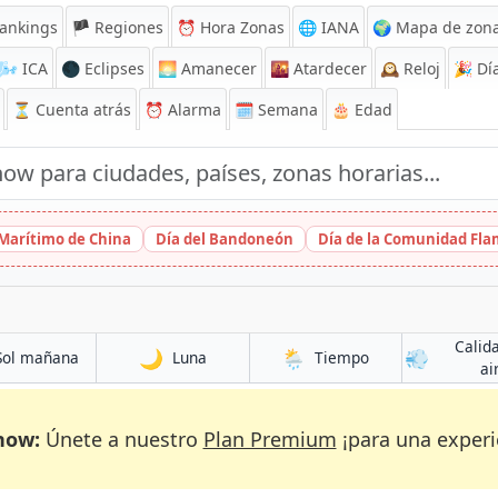
ankings
🏴 Regiones
⏰
Hora Zonas
🌐 IANA
🌍 Mapa de zona
🌬️
ICA
🌑 Eclipses
🌅
Amanecer
🌇
Atardecer
🕰️
Reloj
🎉
Día
⏳
Cuenta atrás
⏰
Alarma
🗓️ Semana
🎂 Edad
 Marítimo de China
Día del Bandoneón
Día de la Comunidad Fl
Calid
🌙
🌦️
💨
Sol mañana
Luna
Tiempo
ai
now:
Únete a nuestro
Plan Premium
¡para una experi