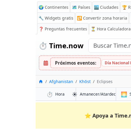
🌍 Continentes
🗺️ Países
🏙️ Ciudades
🏆 R
🔧 Widgets gratis
🔁
Convertir zona horaria
❓
Preguntas frecuentes
⏳ Hora Calculadora
⏱️
Time.now
Próximos eventos:
Día Nacional
Inicio
Afghanistan
Khōst
Eclipses
⏱️
☀️
🌅
Hora
Amanecer/Atardecer
⭐
Apoya a Time.