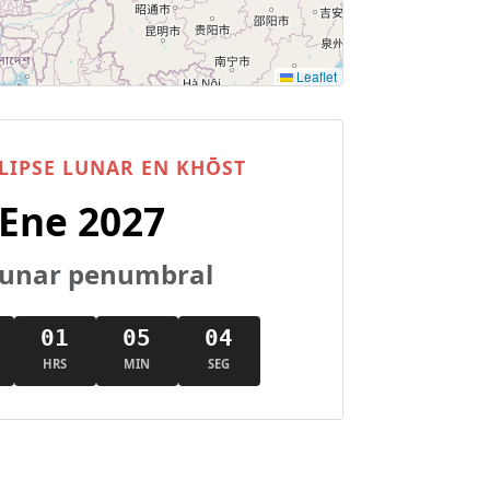
Leaflet
LIPSE LUNAR EN KHŌST
 Ene 2027
 lunar penumbral
01
05
03
HRS
MIN
SEG