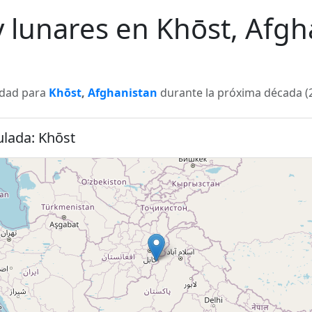
 y lunares en Khōst, Afgh
lidad para
Khōst
,
Afghanistan
durante la próxima década (2
ulada: Khōst