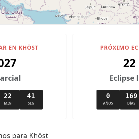
AR EN KHŌST
PRÓXIMO EC
027
22
parcial
Eclipse
22
40
0
169
MIN
SEG
AÑOS
DÍAS
mos para Khōst