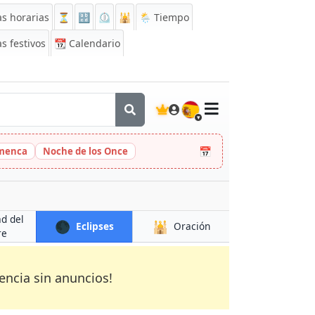
s horarias
⏳
🔡
⏲️
🕌
🌦️ Tiempo
s festivos
📆
Calendario
🇪🇸
📅
amenca
Noche de los Once
ad del
🌑
🕌
Eclipses
Oración
re
encia sin anuncios!