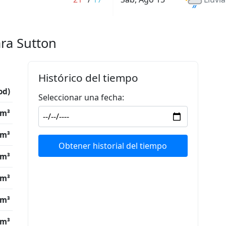
ara Sutton
Histórico del tiempo
od)
Seleccionar una fecha:
/m³
/m³
Obtener historial del tiempo
/m³
/m³
/m³
/m³