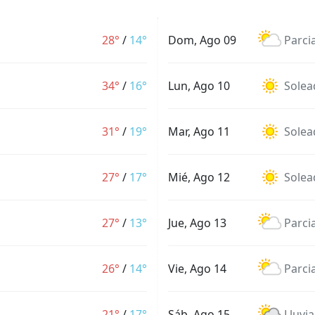
28°
/
14°
Dom, Ago 09
Parci
34°
/
16°
Lun, Ago 10
Solea
31°
/
19°
Mar, Ago 11
Solea
27°
/
17°
Mié, Ago 12
Solea
27°
/
13°
Jue, Ago 13
Parci
26°
/
14°
Vie, Ago 14
Parci
21°
/
17°
Sáb, Ago 15
Lluvia