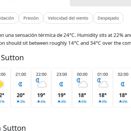
pitación
Presión
Velocidad del viento
Despejado
on una sensación térmica de 24°C. Humidity sits at 22% and
on should sit between roughly 14°C and 34°C over the co
 Sutton
:00
21:00
22:00
23:00
00:00
01:00
02:00
2°
20°
19°
19°
18°
18°
18°
1%
3%
4%
4%
6%
9%
6%
a Sutton