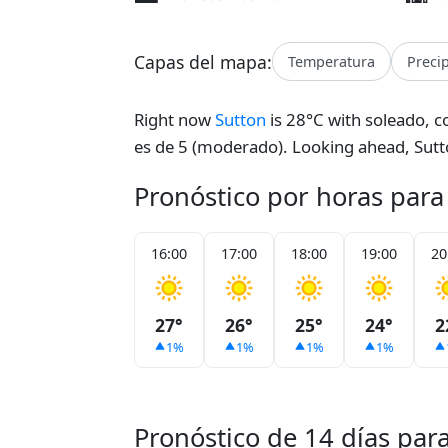
Capas del mapa:
Temperatura
Preci
Right now
Sutton
is 28°C with soleado, c
es de 5 (moderado). Looking ahead, Sutt
Pronóstico por horas para
16:00
17:00
18:00
19:00
20
27°
26°
25°
24°
2
1%
1%
1%
1%
Pronóstico de 14 días par