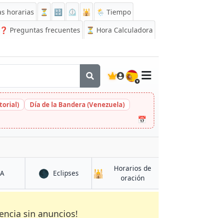
s horarias
⏳
🔡
⏲️
🕌
🌦️ Tiempo
❓
Preguntas frecuentes
⏳ Hora Calculadora
🇪🇸
orial)
Día de la Bandera (Venezuela)
📅
Horarios de
🌑
🕌
en Sutton
en Sutton
CA
Eclipses
en Sutton
oración
encia sin anuncios!