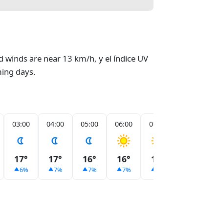
 winds are near 13 km/h, y el índice UV
ming days.
03:00
04:00
05:00
06:00
07:00
08:00
17°
17°
16°
16°
18°
20°
6%
7%
7%
7%
6%
5%