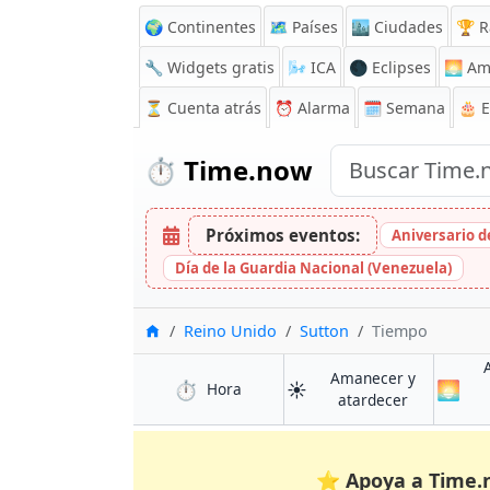
🌍 Continentes
🗺️ Países
🏙️ Ciudades
🏆 R
🔧 Widgets gratis
🌬️
ICA
🌑 Eclipses
🌅
Am
⏳
Cuenta atrás
⏰
Alarma
🗓️ Semana
🎂 
⏱️
Time.now
Próximos eventos:
Aniversario de
Día de la Guardia Nacional (Venezuela)
Inicio
Reino Unido
Sutton
Tiempo
Amanecer y
⏱️
☀️
🌅
en Sutton
Hora
en Sutton
atardecer
⭐
Apoya a Time.