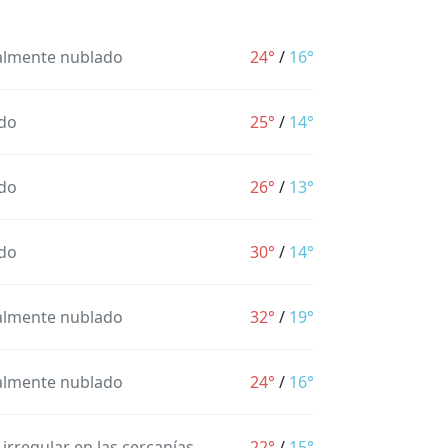
almente nublado
24°
/
16°
do
25°
/
14°
do
26°
/
13°
do
30°
/
14°
almente nublado
32°
/
19°
almente nublado
24°
/
16°
 irregular en las cercanías
22°
/
15°