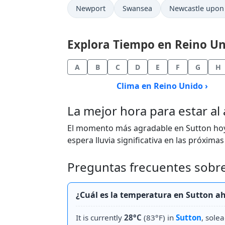
Newport
Swansea
Newcastle upon
Explora Tiempo en Reino Uni
A
B
C
D
E
F
G
H
Clima en Reino Unido ›
La mejor hora para estar al 
El momento más agradable en Sutton hoy 
espera lluvia significativa en las próximas
Preguntas frecuentes sobre
¿Cuál es la temperatura en Sutton 
It is currently
28°C
(83°F) in
Sutton
, sole