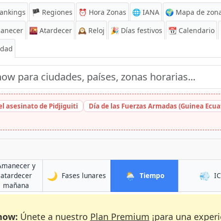
ankings
🏴 Regiones
⏰
Hora Zonas
🌐 IANA
🌍 Mapa de zona
anecer
🌇
Atardecer
🕰️
Reloj
🎉
Días festivos
📆
Calendario
Edad
l asesinato de Pidjiguiti
Día de las Fuerzas Armadas (Guinea Ecuat
Amanecer y
🌙
🌦️
💨
en Sutton
en Sutton
atardecer
Fases lunares
Tiempo
I
en Sutton
mañana
now:
Únete a nuestro
Plan Premium
¡para una experi