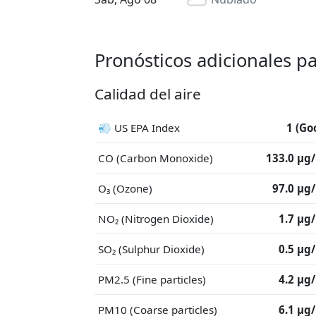
Pronósticos adicionales p
Calidad del aire
💨 US EPA Index
1 (Go
CO (Carbon Monoxide)
133.0 μg
O₃ (Ozone)
97.0 μg
NO₂ (Nitrogen Dioxide)
1.7 μg
SO₂ (Sulphur Dioxide)
0.5 μg
PM2.5 (Fine particles)
4.2 μg
PM10 (Coarse particles)
6.1 μg