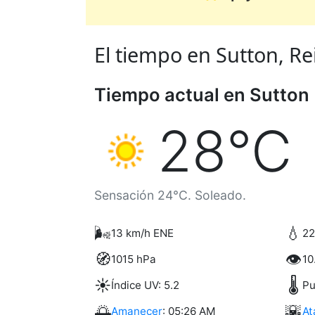
El tiempo en Sutton, Rei
Tiempo actual en Sutton
28°C
Sensación 24°C. Soleado.
🌬️
💧
13 km/h ENE
2
🧭
👁️
1015 hPa
10
☀️
🌡️
Índice UV: 5.2
Pu
🌅
🌇
Amanecer
: 05:26 AM
At