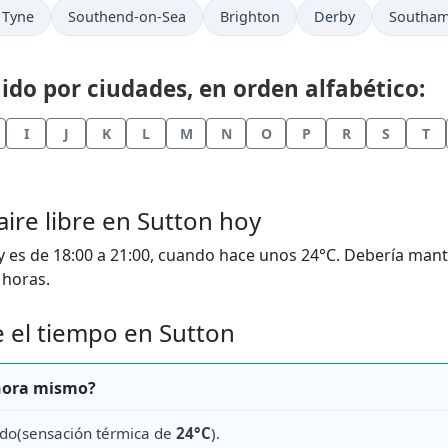
 Tyne
Southend-on-Sea
Brighton
Derby
Southa
do por ciudades, en orden alfabético:
I
J
K
L
M
N
O
P
R
S
T
aire libre en Sutton hoy
es de 18:00 a 21:00, cuando hace unos 24°C. Debería mant
 horas.
 el tiempo en Sutton
ahora mismo?
ado(sensación térmica de
24°C
).