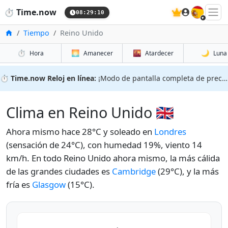
🇪🇸
⏱️
Time.now
08:29:11
Inicio
Tiempo
Reino Unido
⏱️
🌅
🌇
🌙
Hora
Amanecer
Atardecer
Luna
⏱️
Time.now Reloj en línea:
¡Modo de pantalla completa de precisión!
Clima en Reino Unido 🇬🇧
Ahora mismo hace 28°C y soleado en
Londres
(sensación de 24°C), con humedad 19%, viento 14
km/h. En todo Reino Unido ahora mismo, la más cálida
de las grandes ciudades es
Cambridge
(29°C), y la más
fría es
Glasgow
(15°C).