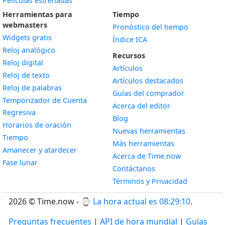
Películas estrenadas
Herramientas para
Tiempo
webmasters
Pronóstico del tiempo
Widgets gratis
Índice ICA
Widget
Reloj analógico
Recursos
Widget
Reloj digital
Artículos
Widget
Reloj de texto
Artículos destacados
Widget
Reloj de palabras
Guías del comprador
Temporizador de Cuenta
Acerca del editor
Widget
Regresiva
Blog
Widget
Horarios de oración
Nuevas herramientas
Widget
Tiempo
Más herramientas
Widget
Amanecer y atardecer
Acerca de Time.now
Widget
Fase lunar
Contáctanos
Términos y Privacidad
2026 © Time.now - ⌚
La hora actual es 08:29:11
.
Preguntas frecuentes
|
API de hora mundial
|
Guías