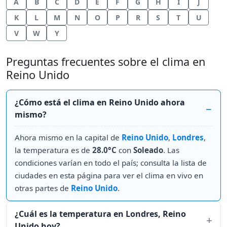
A
B
C
D
E
F
G
H
I
J
K
L
M
N
O
P
R
S
T
U
V
W
Y
Preguntas frecuentes sobre el clima en
Reino Unido
¿Cómo está el clima en Reino Unido ahora
mismo?
Ahora mismo en la capital de
Reino Unido
,
Londres
,
la temperatura es de
28.0°C
con
Soleado
. Las
condiciones varían en todo el país; consulta la lista de
ciudades en esta página para ver el clima en vivo en
otras partes de
Reino Unido
.
¿Cuál es la temperatura en Londres, Reino
Unido hoy?