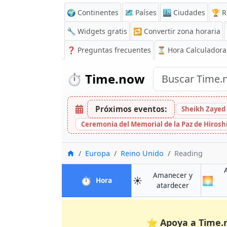
🌍 Continentes
🗺️ Países
🏙️ Ciudades
🏆 R
🔧 Widgets gratis
🔁
Convertir zona horaria
❓
Preguntas frecuentes
⏳ Hora Calculadora
⏱️
Time.now
Próximos eventos:
Sheikh Zayed 
Ceremonia del Memorial de la Paz de Hiros
Inicio
Europa
Reino Unido
Reading
Amanecer y
⏱️
☀️
🌅
en Reading
Hora
en Reading
atardecer
⭐
Apoya a Time.