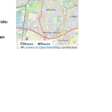
l
ido:
 en
Mapas
Mapas
Leaflet
|
©
OpenStreetMap
contributors