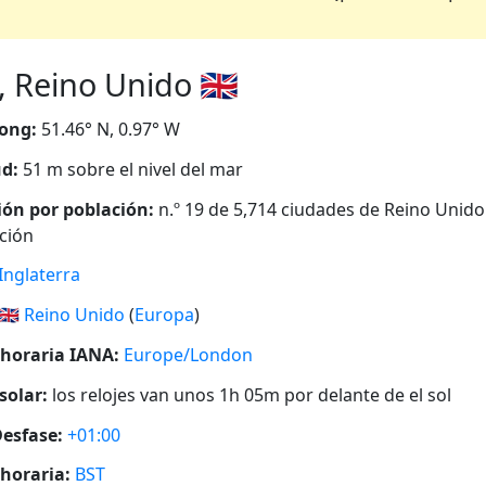
 Reino Unido 🇬🇧
ong:
51.46° N, 0.97° W
ud:
51 m sobre el nivel del mar
ión por población:
n.º 19 de 5,714 ciudades de Reino Unido
ción
Inglaterra
🇬🇧
Reino Unido
(
Europa
)
horaria IANA:
Europe/London
solar:
los relojes van unos 1h 05m por delante de el sol
esfase:
+01:00
horaria:
BST