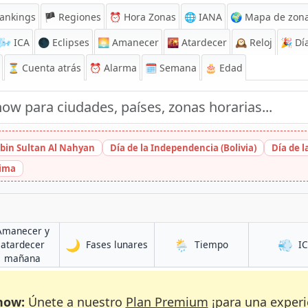
ankings
🏴 Regiones
⏰
Hora Zonas
🌐 IANA
🌍 Mapa de zona
🌬️
ICA
🌑 Eclipses
🌅
Amanecer
🌇
Atardecer
🕰️
Reloj
🎉
Día
⏳
Cuenta atrás
⏰
Alarma
🗓️ Semana
🎂 Edad
bin Sultan Al Nahyan
Día de la Independencia (Bolivia)
Día de 
hima
Amanecer y
🌙
🌦️
💨
en Reading
en Reading
atardecer
Fases lunares
Tiempo
I
en Reading
mañana
now:
Únete a nuestro
Plan Premium
¡para una experi