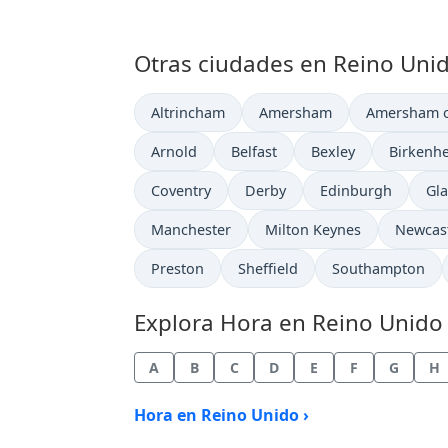
Otras ciudades en Reino Unid
Hora actual en
Hora actual en
Hora actual
Altrincham
Amersham
Amersham on
Hora actual en
Hora actual en
Hora actual en
Hora act
Arnold
Belfast
Bexley
Birkenh
Hora actual en
Hora actual en
Hora actual en
Hor
Coventry
Derby
Edinburgh
Gl
Hora actual en
Hora actual en
Hora ac
Manchester
Milton Keynes
Newcas
Hora actual en
Hora actual en
Hora actual en
Preston
Sheffield
Southampton
Explora Hora en Reino Unido 
A
B
C
D
E
F
G
H
Hora en Reino Unido ›