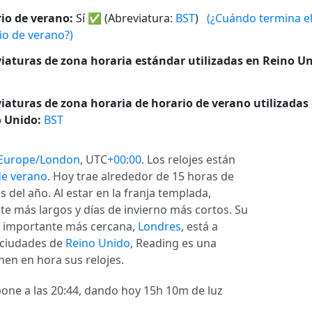
io de verano:
Sí
✅
(Abreviatura:
BST
)
(¿Cuándo termina e
io de verano?)
iaturas de zona horaria estándar utilizadas en Reino Un
iaturas de zona horaria de horario de verano utilizadas
 Unido:
BST
Europe/London
, UTC
+00:00
. Los relojes están
de verano
. Hoy trae alrededor de 15 horas de
 del año. Al estar en la franja templada,
e más largos y días de invierno más cortos. Su
ad importante más cercana,
Londres
, está a
 ciudades de
Reino Unido
, Reading es una
nen en hora sus relojes.
 pone a las 20:44, dando hoy 15h 10m de luz