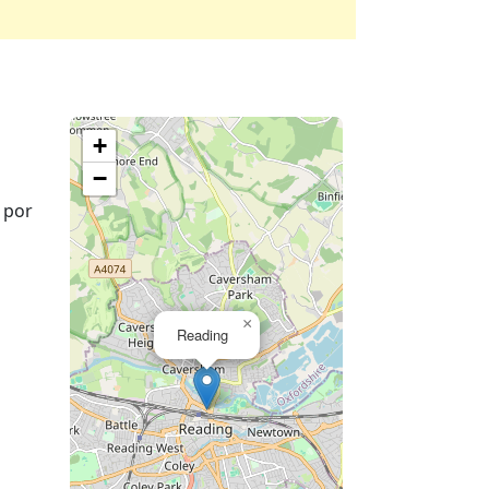
+
−
 por
×
Reading