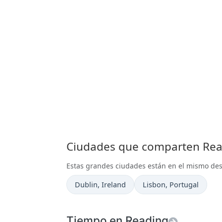
Ciudades que comparten Read
Estas grandes ciudades están en el mismo de
Hora actual en
Hora actual en
Dublin
, Ireland
Lisbon
, Portugal
Tiempo en Reading