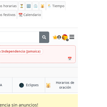
s horarias
⏳
🔡
⏲️
🕌
🌦️ Tiempo
s festivos
📆
Calendario
🇪🇸
la Independencia (Jamaica)
📅
Horarios de
🌑
🕌
en Reading
en Reading
CA
Eclipses
en Reading
oración
encia sin anuncios!