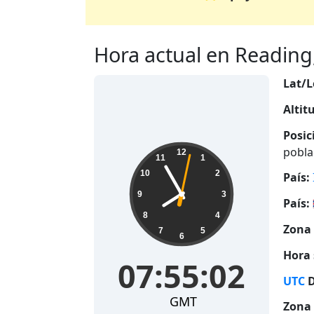
Hora actual en Reading,
Lat/L
Altit
Posic
07:55:02
pobla
12
11
1
10
2
País:
9
3
País:
8
4
Zona 
7
5
6
Hora 
07:55:02
UTC
D
GMT
Zona 