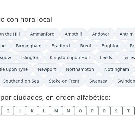
o con hora local
 en
Hora actual en
Hora actual en
Hora actual en
Hora ac
 the Hill
Ammanford
Ampthill
Andover
Antrim
ual en
Hora actual en
Hora actual en
Hora actual en
Hora actual en
Ho
ead
Birmingham
Bradford
Brent
Brighton
Br
a actual en
Hora actual en
Hora actual en
Hora actual en
Hora a
asgow
Islington
Kingston upon Hull
Leeds
Leices
tual en
Hora actual en
Hora actual en
Hora actual en
tle upon Tyne
Newport
Northampton
Nottingham
Hora actual en
Hora actual en
Hora actual en
Hora act
Southend-on-Sea
Stoke-on-Trent
Swansea
Swindo
por ciudades, en orden alfabético:
I
J
K
L
M
N
O
P
R
S
T