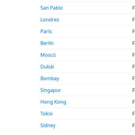
San Pablo
F
Londres
F
París
F
Berlín
F
Moscú
F
Dubái
F
Bombay
F
Singapur
F
Hong Kong
F
Tokio
F
Sídney
F