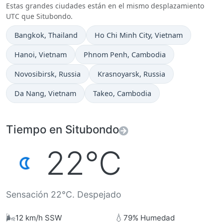
Estas grandes ciudades están en el mismo desplazamiento
UTC que Situbondo.
Hora actual en
Hora actual en
Bangkok
, Thailand
Ho Chi Minh City
, Vietnam
Hora actual en
Hora actual en
Hanoi
, Vietnam
Phnom Penh
, Cambodia
Hora actual en
Hora actual en
Novosibirsk
, Russia
Krasnoyarsk
, Russia
Hora actual en
Hora actual en
Da Nang
, Vietnam
Takeo
, Cambodia
Tiempo en Situbondo
22°C
Sensación 22°C. Despejado
🌬️
💧
12 km/h SSW
79% Humedad