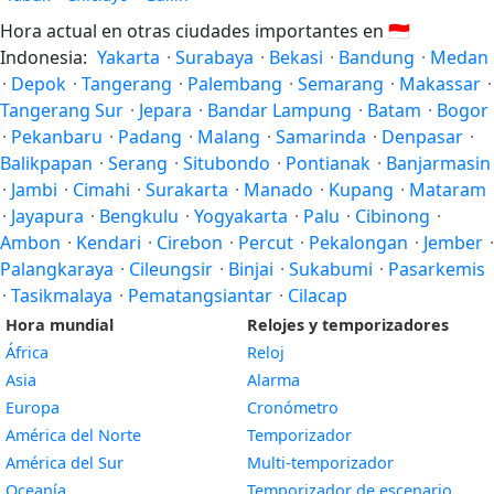
Hora actual en otras ciudades importantes en
🇮🇩
Indonesia:
Yakarta
·
Surabaya
·
Bekasi
·
Bandung
·
Medan
·
Depok
·
Tangerang
·
Palembang
·
Semarang
·
Makassar
·
Tangerang Sur
·
Jepara
·
Bandar Lampung
·
Batam
·
Bogor
·
Pekanbaru
·
Padang
·
Malang
·
Samarinda
·
Denpasar
·
Balikpapan
·
Serang
·
Situbondo
·
Pontianak
·
Banjarmasin
·
Jambi
·
Cimahi
·
Surakarta
·
Manado
·
Kupang
·
Mataram
·
Jayapura
·
Bengkulu
·
Yogyakarta
·
Palu
·
Cibinong
·
Ambon
·
Kendari
·
Cirebon
·
Percut
·
Pekalongan
·
Jember
·
Palangkaraya
·
Cileungsir
·
Binjai
·
Sukabumi
·
Pasarkemis
·
Tasikmalaya
·
Pematangsiantar
·
Cilacap
Hora mundial
Relojes y temporizadores
África
Reloj
Asia
Alarma
Europa
Cronómetro
América del Norte
Temporizador
América del Sur
Multi-temporizador
Oceanía
Temporizador de escenario