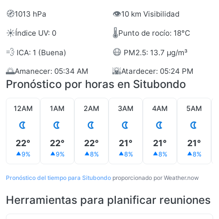
🧭
👁️
1013 hPa
10 km Visibilidad
☀️
🌡️
Índice UV: 0
Punto de rocío: 18°C
💨
😷
ICA: 1 (Buena)
PM2.5: 13.7 µg/m³
🌅
🌇
Amanecer: 05:34 AM
Atardecer: 05:24 PM
Pronóstico por horas en Situbondo
12AM
1AM
2AM
3AM
4AM
5AM
22°
22°
22°
21°
21°
21°
9%
9%
8%
8%
8%
8%
Pronóstico del tiempo para Situbondo
proporcionado por Weather.now
Herramientas para planificar reuniones