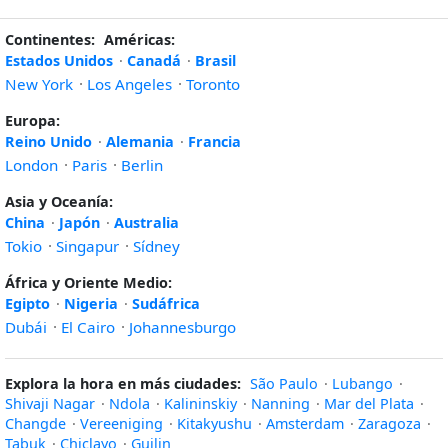
Continentes:
Américas:
Estados Unidos
·
Canadá
·
Brasil
New York
·
Los Angeles
·
Toronto
Europa:
Reino Unido
·
Alemania
·
Francia
London
·
Paris
·
Berlin
Asia y Oceanía:
China
·
Japón
·
Australia
Tokio
·
Singapur
·
Sídney
África y Oriente Medio:
Egipto
·
Nigeria
·
Sudáfrica
Dubái
·
El Cairo
·
Johannesburgo
Explora la hora en más ciudades:
São Paulo
·
Lubango
·
Shivaji Nagar
·
Ndola
·
Kalininskiy
·
Nanning
·
Mar del Plata
·
Changde
·
Vereeniging
·
Kitakyushu
·
Amsterdam
·
Zaragoza
·
Tabuk
·
Chiclayo
·
Guilin