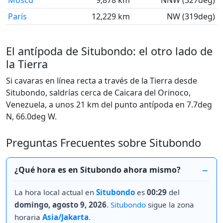
Moscú
9,878 km
NNW (327deg)
París
12,229 km
NW (319deg)
El antípoda de Situbondo: el otro lado de
la Tierra
Si cavaras en línea recta a través de la Tierra desde
Situbondo, saldrías cerca de Caicara del Orinoco,
Venezuela, a unos 21 km del punto antípoda en 7.7deg
N, 66.0deg W.
Preguntas Frecuentes sobre Situbondo
¿Qué hora es en Situbondo ahora mismo?
La hora local actual en
Situbondo
es
00:29
del
domingo, agosto 9, 2026
.
Situbondo
sigue la zona
horaria
Asia/Jakarta
.