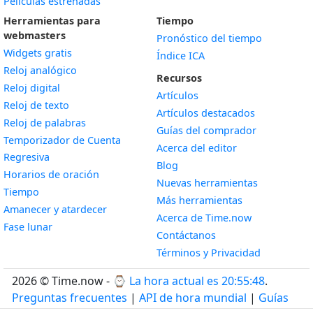
Películas estrenadas
Herramientas para
Tiempo
webmasters
Pronóstico del tiempo
Widgets gratis
Índice ICA
Widget
Reloj analógico
Recursos
Widget
Reloj digital
Artículos
Widget
Reloj de texto
Artículos destacados
Widget
Reloj de palabras
Guías del comprador
Temporizador de Cuenta
Acerca del editor
Widget
Regresiva
Blog
Widget
Horarios de oración
Nuevas herramientas
Widget
Tiempo
Más herramientas
Widget
Amanecer y atardecer
Acerca de Time.now
Widget
Fase lunar
Contáctanos
Términos y Privacidad
2026 © Time.now - ⌚
La hora actual es 20:55:49
.
Preguntas frecuentes
|
API de hora mundial
|
Guías