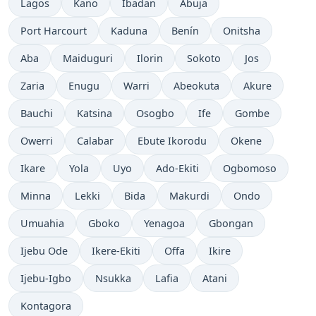
Lagos
Kano
Ibadan
Abuja
Port Harcourt
Kaduna
Benín
Onitsha
Aba
Maiduguri
Ilorin
Sokoto
Jos
Zaria
Enugu
Warri
Abeokuta
Akure
Bauchi
Katsina
Osogbo
Ife
Gombe
Owerri
Calabar
Ebute Ikorodu
Okene
Ikare
Yola
Uyo
Ado-Ekiti
Ogbomoso
Minna
Lekki
Bida
Makurdi
Ondo
Umuahia
Gboko
Yenagoa
Gbongan
Ijebu Ode
Ikere-Ekiti
Offa
Ikire
Ijebu-Igbo
Nsukka
Lafia
Atani
Kontagora