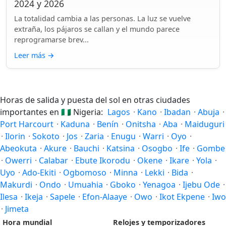
2024 y 2026
La totalidad cambia a las personas. La luz se vuelve
extraña, los pájaros se callan y el mundo parece
reprogramarse brev...
Leer más
→
Horas de salida y puesta del sol en otras ciudades
importantes en
🇳🇬
Nigeria:
Lagos
·
Kano
·
Ibadan
·
Abuja
·
Port Harcourt
·
Kaduna
·
Benín
·
Onitsha
·
Aba
·
Maiduguri
·
Ilorin
·
Sokoto
·
Jos
·
Zaria
·
Enugu
·
Warri
·
Oyo
·
Abeokuta
·
Akure
·
Bauchi
·
Katsina
·
Osogbo
·
Ife
·
Gombe
·
Owerri
·
Calabar
·
Ebute Ikorodu
·
Okene
·
Ikare
·
Yola
·
Uyo
·
Ado-Ekiti
·
Ogbomoso
·
Minna
·
Lekki
·
Bida
·
Makurdi
·
Ondo
·
Umuahia
·
Gboko
·
Yenagoa
·
Ijebu Ode
·
Ilesa
·
Ikeja
·
Sapele
·
Efon-Alaaye
·
Owo
·
Ikot Ekpene
·
Iwo
·
Jimeta
Hora mundial
Relojes y temporizadores