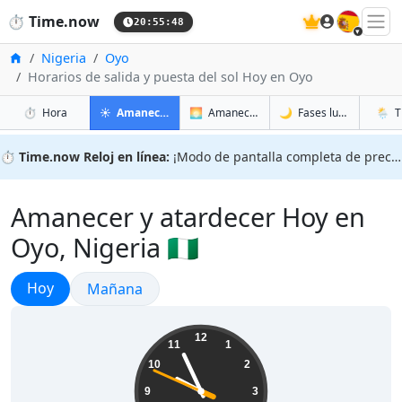
🇪🇸
⏱️
Time.now
20:55:49
Inicio
Nigeria
Oyo
Horarios de salida y puesta del sol Hoy en Oyo
en Oyo
en Oyo
en Oyo
en Oyo
⏱️
Hora
☀️
Amanecer y atardecer
🌅
Amanecer y atardecer mañana
🌙
Fases lunares
🌦️
T
⏱️
Time.now Reloj en línea:
¡Modo de pantalla completa de precisión!
Amanecer y atardecer Hoy en
Oyo, Nigeria 🇳🇬
Amanecer y atardecer
Hoy
Amanecer y atardecer
Mañana
21:55:50
12
11
1
10
2
9
3