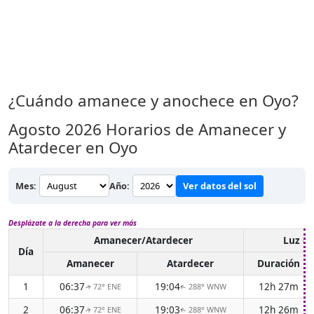
¿Cuándo amanece y anochece en Oyo?
Agosto 2026
Horarios de Amanecer y
Atardecer en Oyo
Mes:
Año:
Ver datos del sol
Desplázate a la derecha para ver más
Amanecer/Atardecer
Luz de
Día
Amanecer
Atardecer
Duración
1
06:37
19:04
12h 27m
72° ENE
288° WNW
↑
↑
2
06:37
19:03
12h 26m
72° ENE
288° WNW
↑
↑