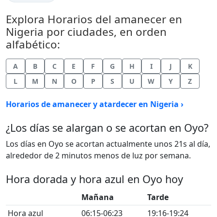
Explora Horarios del amanecer en
Nigeria por ciudades, en orden
alfabético:
A
B
C
E
F
G
H
I
J
K
L
M
N
O
P
S
U
W
Y
Z
Horarios de amanecer y atardecer en Nigeria ›
¿Los días se alargan o se acortan en Oyo?
Los días en Oyo se acortan actualmente unos 21s al día,
alrededor de 2 minutos menos de luz por semana.
Hora dorada y hora azul en Oyo hoy
Mañana
Tarde
Hora azul
06:15-06:23
19:16-19:24