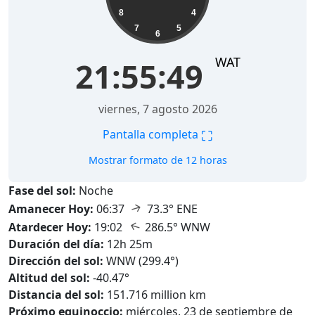
8
4
7
5
6
WAT
21:55:50
viernes, 7 agosto 2026
⛶
Pantalla completa
Mostrar formato de 12 horas
Fase del sol:
Noche
↑
Amanecer Hoy:
06:37
73.3° ENE
↑
Atardecer Hoy:
19:02
286.5° WNW
Duración del día:
12h 25m
Dirección del sol:
WNW (299.4°)
Altitud del sol:
-40.47°
Distancia del sol:
151.716 million km
Próximo equinoccio:
miércoles, 23 de septiembre de