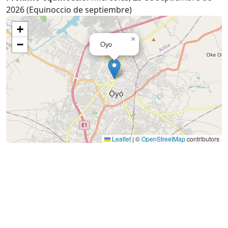
2026 (Equinoccio de septiembre)
+
×
−
Oyo
Leaflet
|
©
OpenStreetMap
contributors