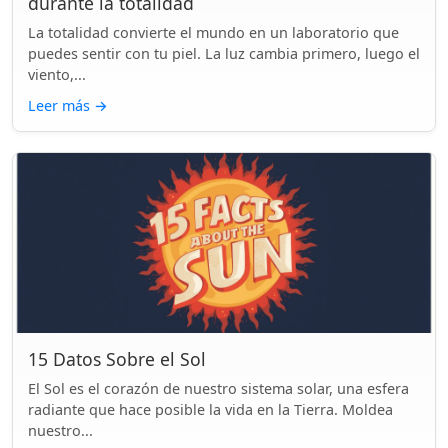
durante la totalidad
La totalidad convierte el mundo en un laboratorio que
puedes sentir con tu piel. La luz cambia primero, luego el
viento,...
Leer más
→
15 Datos Sobre el Sol
El Sol es el corazón de nuestro sistema solar, una esfera
radiante que hace posible la vida en la Tierra. Moldea
nuestro...