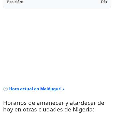
Posición:
Día
🕒 Hora actual en Maiduguri ›
Horarios de amanecer y atardecer de
hoy en otras ciudades de Nigeria: