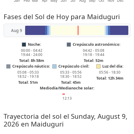
Fases del Sol de Hoy para Maiduguri
Aug 9
Noche:
Crepúsculo astronómico:
00:00 - 04:42
04:42 - 05:08
19:44 - 24:00
19:18 - 19:44
Total: 8h 58m
Total: 52m
Crepúsculo náutico:
Crepúsculo civil:
Luz del día:
05:08 - 05:33
05:33 - 05:56
05:56 - 18:30
18:52 - 19:18
18:30 - 18:52
Total: 12h 34m
Total: 51m
Total: 45m
Mediodía/Medianoche solar:
━
12:13
Trayectoria del sol el
Sunday, August 9,
2026
en Maiduguri