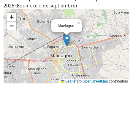
2026 (Equinoccio de septiembre)
+
×
−
Maiduguri
Leaflet
|
©
OpenStreetMap
contributors