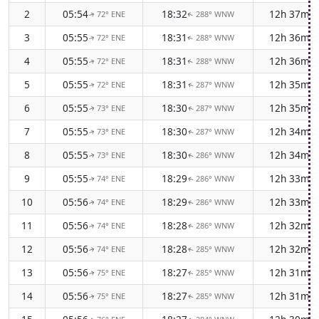
2
05:54
18:32
12h 37m
72° ENE
288° WNW
↑
↑
3
05:55
18:31
12h 36m
72° ENE
288° WNW
↑
↑
4
05:55
18:31
12h 36m
72° ENE
288° WNW
↑
↑
5
05:55
18:31
12h 35m
72° ENE
287° WNW
↑
↑
6
05:55
18:30
12h 35m
73° ENE
287° WNW
↑
↑
7
05:55
18:30
12h 34m
73° ENE
287° WNW
↑
↑
8
05:55
18:30
12h 34m
73° ENE
286° WNW
↑
↑
9
05:55
18:29
12h 33m
74° ENE
286° WNW
↑
↑
10
05:56
18:29
12h 33m
74° ENE
286° WNW
↑
↑
11
05:56
18:28
12h 32m
74° ENE
286° WNW
↑
↑
12
05:56
18:28
12h 32m
74° ENE
285° WNW
↑
↑
13
05:56
18:27
12h 31m
75° ENE
285° WNW
↑
↑
14
05:56
18:27
12h 31m
75° ENE
285° WNW
↑
↑