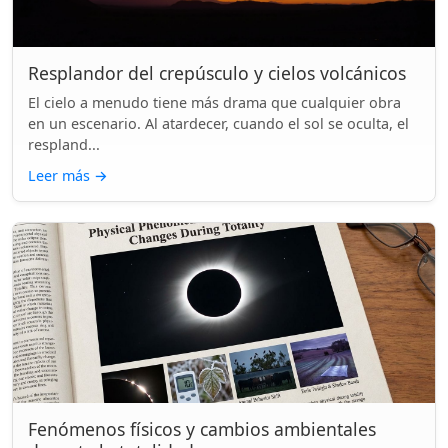
Resplandor del crepúsculo y cielos volcánicos
El cielo a menudo tiene más drama que cualquier obra
en un escenario. Al atardecer, cuando el sol se oculta, el
respland...
Leer más
→
Fenómenos físicos y cambios ambientales