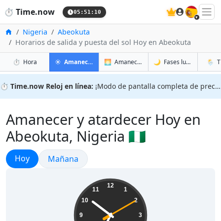
🇪🇸
⏱️
Time.now
05:51:11
Inicio
Nigeria
Abeokuta
Horarios de salida y puesta del sol Hoy en Abeokuta
en Abeokuta
en Abeokuta
en Abe
en Abe
⏱️
Hora
☀️
Amanecer y atardecer
🌅
Amanecer y atardecer mañana
🌙
Fases lunares
🌦️
T
⏱️
Time.now Reloj en línea:
¡Modo de pantalla completa de precisión!
Amanecer y atardecer Hoy en
Abeokuta, Nigeria 🇳🇬
Amanecer y atardecer
Hoy
Amanecer y atardecer
Mañana
06:51:11
12
11
1
10
2
9
3