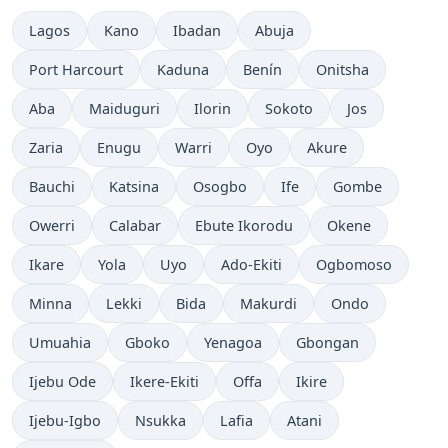
Lagos
Kano
Ibadan
Abuja
Port Harcourt
Kaduna
Benín
Onitsha
Aba
Maiduguri
Ilorin
Sokoto
Jos
Zaria
Enugu
Warri
Oyo
Akure
Bauchi
Katsina
Osogbo
Ife
Gombe
Owerri
Calabar
Ebute Ikorodu
Okene
Ikare
Yola
Uyo
Ado-Ekiti
Ogbomoso
Minna
Lekki
Bida
Makurdi
Ondo
Umuahia
Gboko
Yenagoa
Gbongan
Ijebu Ode
Ikere-Ekiti
Offa
Ikire
Ijebu-Igbo
Nsukka
Lafia
Atani