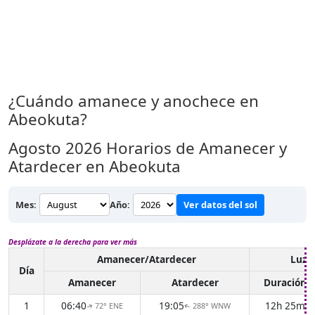
¿Cuándo amanece y anochece en
Abeokuta?
Agosto 2026
Horarios de Amanecer y
Atardecer en Abeokuta
Mes:
Año:
Ver datos del sol
Desplázate a la derecha para ver más
Amanecer/Atardecer
Luz d
Día
Amanecer
Atardecer
Duración
1
06:40
19:05
12h 25m
72° ENE
288° WNW
↑
↑