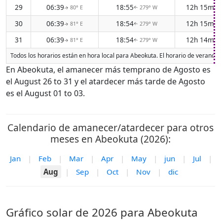
29
06:39
18:55
12h 15m
80° E
279° W
↑
↑
30
06:39
18:54
12h 15m
81° E
279° W
↑
↑
31
06:39
18:54
12h 14m
81° E
279° W
↑
↑
Todos los horarios están en hora local para Abeokuta. El horario de verano (
En Abeokuta, el amanecer más temprano de Agosto es
el August 26 to 31 y el atardecer más tarde de Agosto
es el August 01 to 03.
Calendario de amanecer/atardecer para otros
meses en Abeokuta (2026):
Jan
|
Feb
|
Mar
|
Apr
|
May
|
jun
|
Jul
|
Aug
|
Sep
|
Oct
|
Nov
|
dic
Gráfico solar de 2026 para Abeokuta