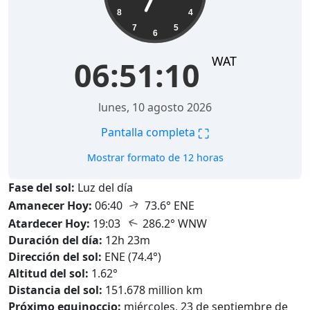
8
4
7
5
6
WAT
06:51:11
lunes, 10 agosto 2026
⛶
Pantalla completa
Mostrar formato de 12 horas
Fase del sol:
Luz del día
↑
Amanecer Hoy:
06:40
73.6° ENE
↑
Atardecer Hoy:
19:03
286.2° WNW
Duración del día:
12h 23m
Dirección del sol:
ENE (74.4°)
Altitud del sol:
1.62°
Distancia del sol:
151.678 million km
Próximo equinoccio:
miércoles, 23 de septiembre de