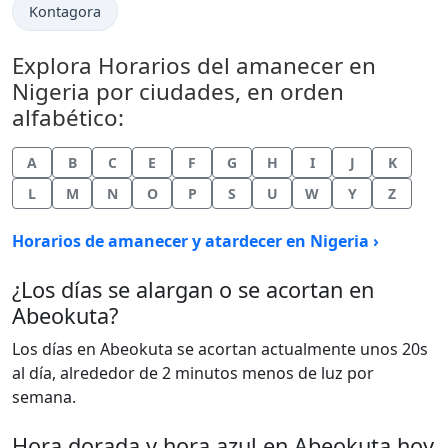
Kontagora
Explora Horarios del amanecer en
Nigeria por ciudades, en orden
alfabético:
A
B
C
E
F
G
H
I
J
K
L
M
N
O
P
S
U
W
Y
Z
Horarios de amanecer y atardecer en Nigeria ›
¿Los días se alargan o se acortan en
Abeokuta?
Los días en Abeokuta se acortan actualmente unos 20s
al día, alrededor de 2 minutos menos de luz por
semana.
Hora dorada y hora azul en Abeokuta hoy