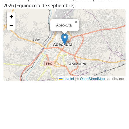
2026 (Equinoccio de septiembre)
+
×
−
Abeokuta
Leaflet
|
©
OpenStreetMap
contributors