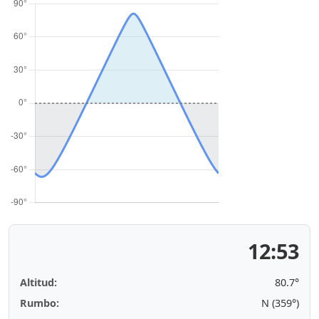
12:53
Altitud:
80.7°
Rumbo:
N (359°)