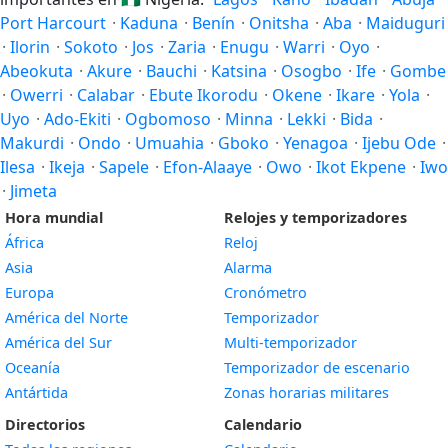
Port Harcourt
·
Kaduna
·
Benín
·
Onitsha
·
Aba
·
Maiduguri
·
Ilorin
·
Sokoto
·
Jos
·
Zaria
·
Enugu
·
Warri
·
Oyo
·
Abeokuta
·
Akure
·
Bauchi
·
Katsina
·
Osogbo
·
Ife
·
Gombe
·
Owerri
·
Calabar
·
Ebute Ikorodu
·
Okene
·
Ikare
·
Yola
·
Uyo
·
Ado-Ekiti
·
Ogbomoso
·
Minna
·
Lekki
·
Bida
·
Makurdi
·
Ondo
·
Umuahia
·
Gboko
·
Yenagoa
·
Ijebu Ode
·
Ilesa
·
Ikeja
·
Sapele
·
Efon-Alaaye
·
Owo
·
Ikot Ekpene
·
Iwo
·
Jimeta
Hora mundial
Relojes y temporizadores
África
Reloj
Asia
Alarma
Europa
Cronómetro
América del Norte
Temporizador
América del Sur
Multi-temporizador
Oceanía
Temporizador de escenario
Antártida
Zonas horarias militares
Directorios
Calendario