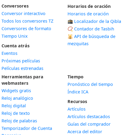
Conversores
Horarios de oración
Conversor interactivo
Horarios de oración
Todos los conversores TZ
🕋 Localizador de la Qibla
Conversores de formato
📿 Contador de Tasbih
Tiempo Unix
🕌
API de búsqueda de
mezquitas
Cuenta atrás
Eventos
Próximas películas
Películas estrenadas
Herramientas para
Tiempo
webmasters
Pronóstico del tiempo
Widgets gratis
Índice ICA
Widget
Reloj analógico
Recursos
Widget
Reloj digital
Artículos
Widget
Reloj de texto
Artículos destacados
Widget
Reloj de palabras
Guías del comprador
Temporizador de Cuenta
Acerca del editor
Widget