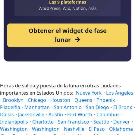
Las 9 plataformas
WordPress, Wix, Notion, más
Obtener el widget de fase
lunar
Horas de salida y puesta de la luna en otras ciudades
importantes en Estados Unidos:
Nueva York
·
Los Ángeles
·
Brooklyn
·
Chicago
·
Houston
·
Queens
·
Phoenix
·
Filadelfia
·
Manhattan
·
San Antonio
·
San Diego
·
El Bronx
·
Dallas
·
Jacksonville
·
Austin
·
Fort Worth
·
Columbus
·
Indianápolis
·
Charlotte
·
San Francisco
·
Seattle
·
Denver
·
Washington
·
Washington
·
Nashville
·
El Paso
·
Oklahoma