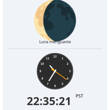
🌘
Luna menguante
22:35:22
12
11
1
10
2
9
3
8
4
7
5
6
PST
22:35:22