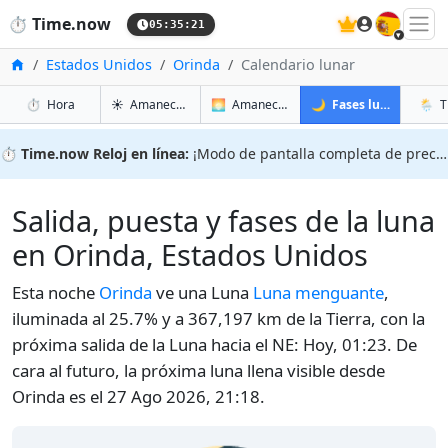
🇪🇸
⏱️
Time.now
05:35:22
Inicio
Estados Unidos
Orinda
Calendario lunar
en Orinda
en Orinda
en Orin
en Or
⏱️
Hora
☀️
Amanecer y atardecer
🌅
Amanecer y atardecer mañana
🌙
Fases lunares
🌦️
T
⏱️
Time.now Reloj en línea:
¡Modo de pantalla completa de precisión!
Salida, puesta y fases de la luna
en Orinda, Estados Unidos
Esta noche
Orinda
ve una Luna
Luna menguante
,
iluminada al 25.7% y a 367,197 km de la Tierra, con la
próxima salida de la Luna hacia el NE: Hoy, 01:23. De
cara al futuro, la próxima luna llena visible desde
Orinda es el 27 Ago 2026, 21:18.