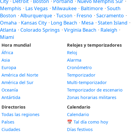
City
·
Detroit
·
Boston
·
Portland
·
Nuevo Memphis Sur
·
Memphis
·
Las Vegas
·
Milwaukee
·
Baltimore
·
South
Boston
·
Alburquerque
·
Tucson
·
Fresno
·
Sacramento
·
Omaha
·
Kansas City
·
Long Beach
·
Mesa
·
Staten Island
·
Atlanta
·
Colorado Springs
·
Virginia Beach
·
Raleigh
·
Miami
Hora mundial
Relojes y temporizadores
África
Reloj
Asia
Alarma
Europa
Cronómetro
América del Norte
Temporizador
América del Sur
Multi-temporizador
Oceanía
Temporizador de escenario
Antártida
Zonas horarias militares
Directorios
Calendario
Todas las regiones
Calendario
Países
📅
Tal día como hoy
Ciudades
Días festivos