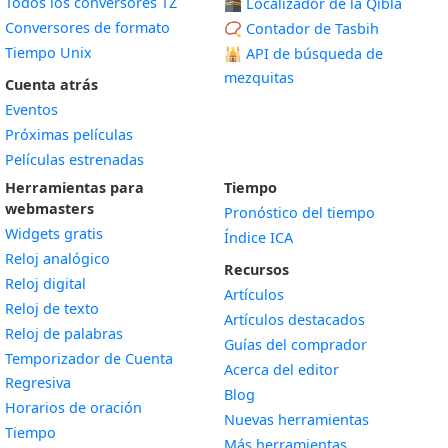
Todos los conversores TZ
🕋 Localizador de la Qibla
Conversores de formato
📿 Contador de Tasbih
Tiempo Unix
🕌
API de búsqueda de
mezquitas
Cuenta atrás
Eventos
Próximas películas
Películas estrenadas
Herramientas para
Tiempo
webmasters
Pronóstico del tiempo
Widgets gratis
Índice ICA
Widget
Reloj analógico
Recursos
Widget
Reloj digital
Artículos
Widget
Reloj de texto
Artículos destacados
Widget
Reloj de palabras
Guías del comprador
Temporizador de Cuenta
Acerca del editor
Widget
Regresiva
Blog
Widget
Horarios de oración
Nuevas herramientas
Widget
Tiempo
Más herramientas