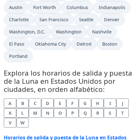
Austin
Fort Worth
Columbus
Indianapolis
Charlotte
San Francisco
Seattle
Denver
Washington, D.C.
Washington
Nashville
El Paso
Oklahoma City
Detroit
Boston
Portland
Explora los horarios de salida y puesta
de la Luna en Estados Unidos por
ciudades, en orden alfabético:
A
B
C
D
E
F
G
H
I
J
K
L
M
N
O
P
Q
R
S
T
V
W
Horarios de salida y puesta de la Luna en Estados