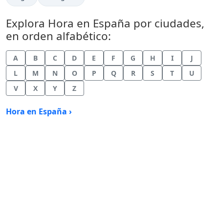
Explora Hora en España por ciudades,
en orden alfabético:
A
B
C
D
E
F
G
H
I
J
L
M
N
O
P
Q
R
S
T
U
V
X
Y
Z
Hora en España ›