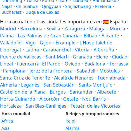
Nanchong
·
Tbilisi
·
Korba
·
Ikare
·
Nanded
·
Hamamatsu
·
Najaf
·
Chihuahua
·
Qingyuan
·
Shijiazhuang
·
Pretoria
·
Bucharest
·
Duque de Caxias
Hora actual en otras ciudades importantes en
🇪🇸
España:
Madrid
·
Barcelona
·
Sevilla
·
Zaragoza
·
Málaga
·
Murcia
·
Palma
·
Las Palmas de Gran Canaria
·
Bilbao
·
Alicante
·
Valladolid
·
Vigo
·
Gijón
·
Eixample
·
L'Hospitalet de
Llobregat
·
Latina
·
Carabanchel
·
Vitoria
·
A Coruña
·
Puente de Vallecas
·
Sant Martí
·
Granada
·
Elche
·
Ciudad
Lineal
·
Fuencarral-El Pardo
·
Oviedo
·
Badalona
·
Terrassa
·
Pamplona
·
Jerez de la Frontera
·
Sabadell
·
Móstoles
·
Santa Cruz de Tenerife
·
Alcalá de Henares
·
Fuenlabrada
·
Almería
·
Leganés
·
San Sebastián
·
Sants-Montjuïc
·
Castellón de la Plana
·
Burgos
·
Santander
·
Albacete
·
Horta-Guinardó
·
Alcorcón
·
Getafe
·
Nou Barris
·
Hortaleza
·
San Blas-Canillejas
·
Tetuán de las Victorias
Hora mundial
Relojes y temporizadores
África
Reloj
Asia
Alarma