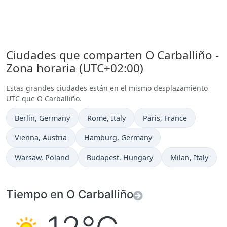
Ciudades que comparten O Carballiño -
Zona horaria (UTC+02:00)
Estas grandes ciudades están en el mismo desplazamiento
UTC que O Carballiño.
Hora actual en
Hora actual en
Hora actual en
Berlin
, Germany
Rome
, Italy
Paris
, France
Hora actual en
Hora actual en
Vienna
, Austria
Hamburg
, Germany
Hora actual en
Hora actual en
Hora actual en
Warsaw
, Poland
Budapest
, Hungary
Milan
, Italy
Tiempo en O Carballiño