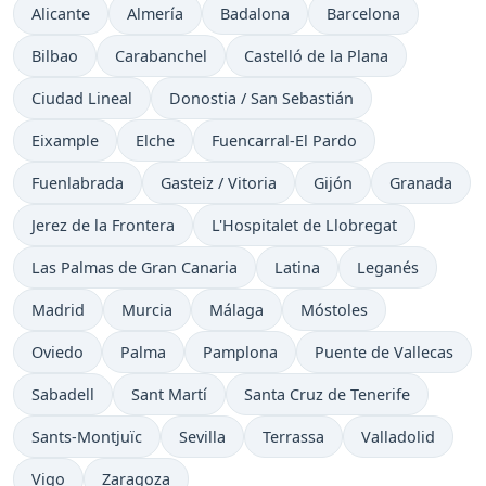
Hora actual en
Hora actual en
Hora actual en
Hora actual en
Alicante
Almería
Badalona
Barcelona
Hora actual en
Hora actual en
Hora actual en
Bilbao
Carabanchel
Castelló de la Plana
Hora actual en
Hora actual en
Ciudad Lineal
Donostia / San Sebastián
Hora actual en
Hora actual en
Hora actual en
Eixample
Elche
Fuencarral-El Pardo
Hora actual en
Hora actual en
Hora actual en
Hora actual 
Fuenlabrada
Gasteiz / Vitoria
Gijón
Granada
Hora actual en
Hora actual en
Jerez de la Frontera
L'Hospitalet de Llobregat
Hora actual en
Hora actual en
Hora actual en
Las Palmas de Gran Canaria
Latina
Leganés
Hora actual en
Hora actual en
Hora actual en
Hora actual en
Madrid
Murcia
Málaga
Móstoles
Hora actual en
Hora actual en
Hora actual en
Hora actual en
Oviedo
Palma
Pamplona
Puente de Vallecas
Hora actual en
Hora actual en
Hora actual en
Sabadell
Sant Martí
Santa Cruz de Tenerife
Hora actual en
Hora actual en
Hora actual en
Hora actual en
Sants-Montjuïc
Sevilla
Terrassa
Valladolid
Hora actual en
Hora actual en
Vigo
Zaragoza