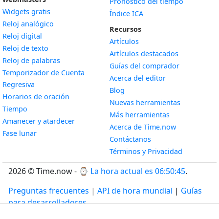
Pronóstico del tiempo
Widgets gratis
Índice ICA
Widget
Reloj analógico
Recursos
Widget
Reloj digital
Artículos
Widget
Reloj de texto
Artículos destacados
Widget
Reloj de palabras
Guías del comprador
Temporizador de Cuenta
Acerca del editor
Widget
Regresiva
Blog
Widget
Horarios de oración
Nuevas herramientas
Widget
Tiempo
Más herramientas
Widget
Amanecer y atardecer
Acerca de Time.now
Widget
Fase lunar
Contáctanos
Términos y Privacidad
2026 © Time.now - ⌚
La hora actual es 06:50:46
.
Preguntas frecuentes
|
API de hora mundial
|
Guías
para desarrolladores