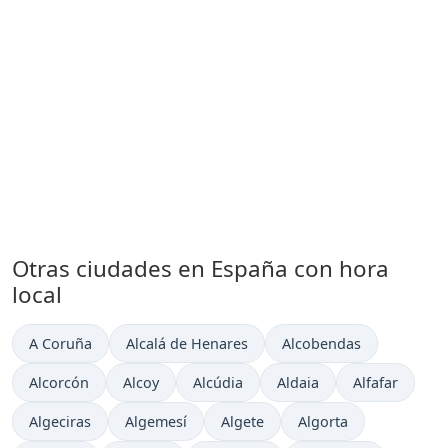
Otras ciudades en España con hora
local
Hora actual en
Hora actual en
Hora actual en
A Coruña
Alcalá de Henares
Alcobendas
Hora actual en
Hora actual en
Hora actual en
Hora actual en
Hora actual e
Alcorcón
Alcoy
Alcúdia
Aldaia
Alfafar
Hora actual en
Hora actual en
Hora actual en
Hora actual en
Algeciras
Algemesí
Algete
Algorta