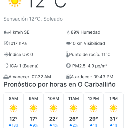
12°C
Sensación 12°C. Soleado
🌬️
💧
4 km/h SE
89% Humedad
🧭
👁️
1017 hPa
10 km Visibilidad
☀️
🌡️
Índice UV: 0
Punto de rocío: 11°C
💨
😷
ICA: 1 (Buena)
PM2.5: 4.9 µg/m³
🌅
🌇
Amanecer: 07:32 AM
Atardecer: 09:43 PM
Pronóstico por horas en O Carballiño
8AM
9AM
10AM
11AM
12PM
1PM
12°
17°
22°
26°
29°
31°
13%
9%
4%
2%
1%
1%