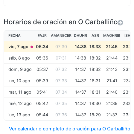
Horarios de oración en O Carballiño
FECHA
FAJR
AMANECER
DHUHR
ASR
MAGHRIB
ISHA
vie, 7 ago
05:34
07:30
14:38
18:33
21:45
23:1
●
sáb, 8 ago
05:36
07:31
14:38
18:32
21:44
23:1
dom, 9 ago
05:37
07:32
14:37
18:32
21:43
23:1
lun, 10 ago
05:39
07:33
14:37
18:31
21:41
23:11
mar, 11 ago
05:41
07:34
14:37
18:31
21:40
23:1
mié, 12 ago
05:42
07:35
14:37
18:30
21:39
23:0
jue, 13 ago
05:44
07:36
14:37
18:29
21:37
23:0
Ver calendario completo de oración para O Carballiño