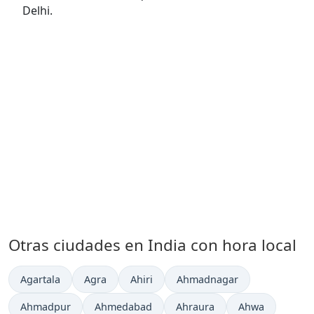
Delhi.
Otras ciudades en India con hora local
Hora actual en
Hora actual en
Hora actual en
Hora actual en
Agartala
Agra
Ahiri
Ahmadnagar
Hora actual en
Hora actual en
Hora actual en
Hora actual en
Ahmadpur
Ahmedabad
Ahraura
Ahwa