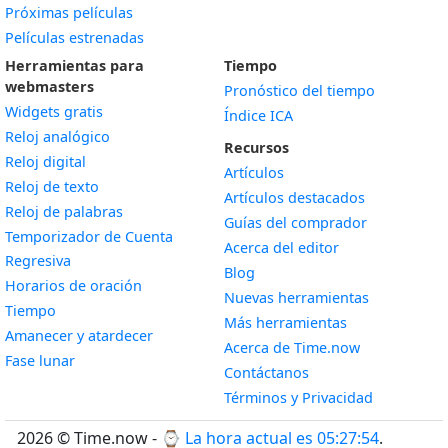
Próximas películas
Películas estrenadas
Herramientas para
Tiempo
webmasters
Pronóstico del tiempo
Widgets gratis
Índice ICA
Widget
Reloj analógico
Recursos
Widget
Reloj digital
Artículos
Widget
Reloj de texto
Artículos destacados
Widget
Reloj de palabras
Guías del comprador
Temporizador de Cuenta
Acerca del editor
Widget
Regresiva
Blog
Widget
Horarios de oración
Nuevas herramientas
Widget
Tiempo
Más herramientas
Widget
Amanecer y atardecer
Acerca de Time.now
Widget
Fase lunar
Contáctanos
Términos y Privacidad
2026 © Time.now - ⌚
La hora actual es 05:27:55
.