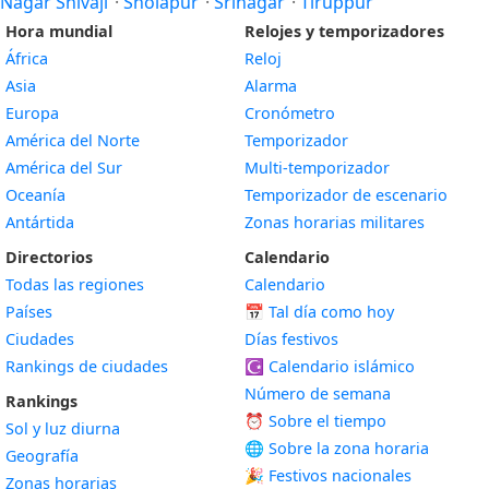
Nagar Shivaji
·
Sholapur
·
Srinagar
·
Tiruppur
Hora mundial
Relojes y temporizadores
África
Reloj
Asia
Alarma
Europa
Cronómetro
América del Norte
Temporizador
América del Sur
Multi-temporizador
Oceanía
Temporizador de escenario
Antártida
Zonas horarias militares
Directorios
Calendario
Todas las regiones
Calendario
Países
📅
Tal día como hoy
Ciudades
Días festivos
Rankings de ciudades
☪️
Calendario islámico
Número de semana
Rankings
⏰ Sobre el tiempo
Sol y luz diurna
🌐 Sobre la zona horaria
Geografía
🎉 Festivos nacionales
Zonas horarias