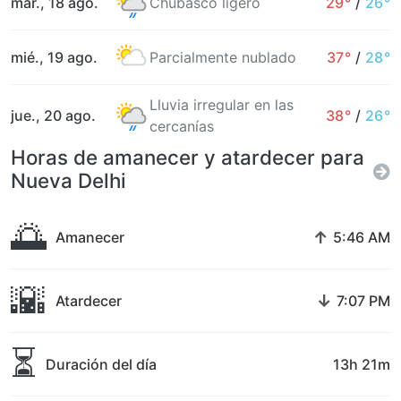
mar., 18 ago.
Chubasco ligero
29°
/
26°
mié., 19 ago.
Parcialmente nublado
37°
/
28°
Lluvia irregular en las
jue., 20 ago.
38°
/
26°
cercanías
Horas de amanecer y atardecer para
Nueva Delhi
🌅
↑
Amanecer
5:46 AM
🌇
↓
Atardecer
7:07 PM
⏳
Duración del día
13h 21m