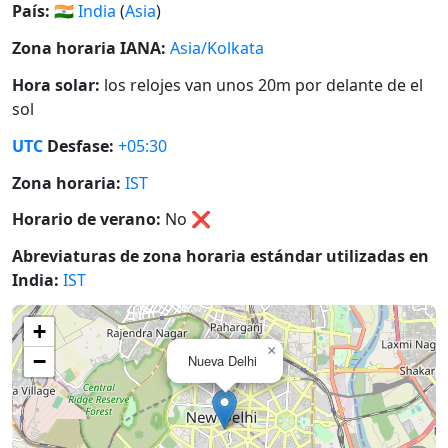
País:
🇮🇳
India
(
Asia
)
Zona horaria IANA:
Asia/Kolkata
Hora solar:
los relojes van unos 20m por delante de el
sol
UTC
Desfase:
+05:30
Zona horaria:
IST
Horario de verano:
No
❌
Abreviaturas de zona horaria estándar utilizadas en
India:
IST
+
×
−
Nueva Delhi