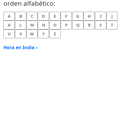
orden alfabético:
A
B
C
D
E
F
G
H
I
J
K
L
M
N
O
P
Q
R
S
T
U
V
W
Y
Z
Hora en India ›