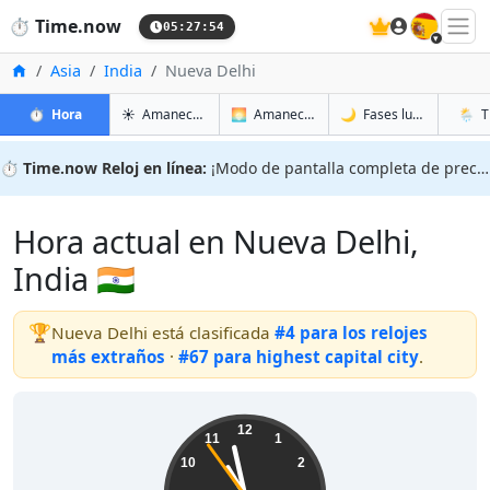
🇪🇸
⏱️
Time.now
05:27:55
Inicio
Asia
India
Nueva Delhi
en Nueva Delhi
en Nueva Delhi
en Nuev
en Nue
⏱️
Hora
☀️
Amanecer y atardecer
🌅
Amanecer y atardecer mañana
🌙
Fases lunares
🌦️
T
⏱️
Time.now Reloj en línea:
¡Modo de pantalla completa de precisión!
Hora actual en Nueva Delhi,
India 🇮🇳
🏆
Nueva Delhi está clasificada
#4 para los relojes
más extraños
·
#67 para highest capital city
.
10:57:55
12
11
1
10
2