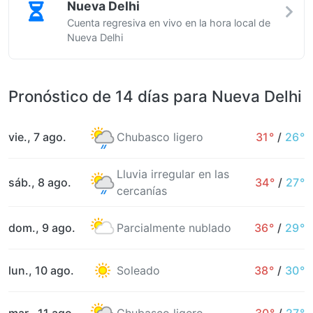
Nueva Delhi
Cuenta regresiva en vivo en la hora local de
Nueva Delhi
Pronóstico de 14 días para Nueva Delhi
vie., 7 ago.
Chubasco ligero
31°
/
26°
Lluvia irregular en las
sáb., 8 ago.
34°
/
27°
cercanías
dom., 9 ago.
Parcialmente nublado
36°
/
29°
lun., 10 ago.
Soleado
38°
/
30°