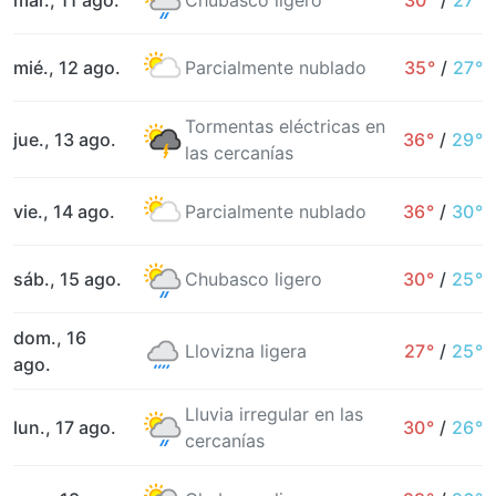
mar., 11 ago.
Chubasco ligero
30°
/
27°
mié., 12 ago.
Parcialmente nublado
35°
/
27°
Tormentas eléctricas en
jue., 13 ago.
36°
/
29°
las cercanías
vie., 14 ago.
Parcialmente nublado
36°
/
30°
sáb., 15 ago.
Chubasco ligero
30°
/
25°
dom., 16
Llovizna ligera
27°
/
25°
ago.
Lluvia irregular en las
lun., 17 ago.
30°
/
26°
cercanías