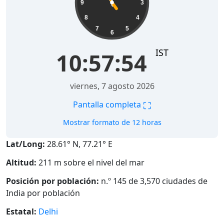
9
3
8
4
7
5
6
IST
10:57:55
viernes, 7 agosto 2026
⛶
Pantalla completa
Mostrar formato de 12 horas
Lat/Long:
28.61° N, 77.21° E
Altitud:
211 m sobre el nivel del mar
Posición por población:
n.º 145 de 3,570 ciudades de
India por población
Estatal:
Delhi