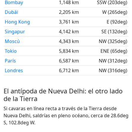
Bombay
1,148 km
SSW (203deg)
Dubái
2,205 km
W (265deg)
Hong Kong
3,761 km
E (92deg)
Singapur
4,142 km
SE (132deg)
Moscú
4,343 km
NW (325deg)
Tokio
5,834 km
ENE (65deg)
París
6,587 km
NW (312deg)
Londres
6,712 km
NW (316deg)
El antípoda de Nueva Delhi: el otro lado
de la Tierra
Si cavaras en línea recta a través de la Tierra desde
Nueva Delhi, saldrías en pleno océano, cerca de 28.6deg
S, 102.8deg W.