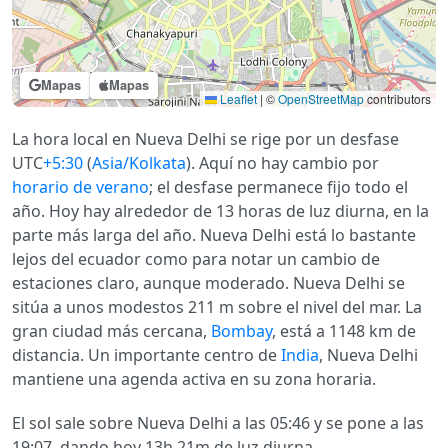
Mapas
Mapas
Leaflet
|
©
OpenStreetMap
contributors
La hora local en Nueva Delhi se rige por un desfase
UTC
+5:30
(
Asia/Kolkata
). Aquí no hay cambio por
horario de verano
; el desfase permanece fijo todo el
año. Hoy hay alrededor de 13 horas de luz diurna, en la
parte más larga del año. Nueva Delhi está lo bastante
lejos del ecuador como para notar un cambio de
estaciones claro, aunque moderado. Nueva Delhi se
sitúa a unos modestos 211 m sobre el nivel del mar. La
gran ciudad más cercana,
Bombay
, está a 1148 km de
distancia. Un importante centro de
India
, Nueva Delhi
mantiene una agenda activa en su zona horaria.
El sol sale sobre Nueva Delhi a las 05:46 y se pone a las
19:07, dando hoy 13h 21m de luz diurna.