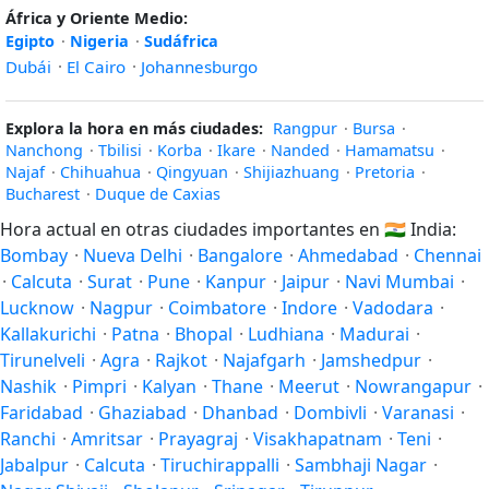
África y Oriente Medio:
Egipto
·
Nigeria
·
Sudáfrica
Dubái
·
El Cairo
·
Johannesburgo
Explora la hora en más ciudades:
Rangpur
·
Bursa
·
Nanchong
·
Tbilisi
·
Korba
·
Ikare
·
Nanded
·
Hamamatsu
·
Najaf
·
Chihuahua
·
Qingyuan
·
Shijiazhuang
·
Pretoria
·
Bucharest
·
Duque de Caxias
Hora actual en otras ciudades importantes en
🇮🇳
India:
Bombay
·
Nueva Delhi
·
Bangalore
·
Ahmedabad
·
Chennai
·
Calcuta
·
Surat
·
Pune
·
Kanpur
·
Jaipur
·
Navi Mumbai
·
Lucknow
·
Nagpur
·
Coimbatore
·
Indore
·
Vadodara
·
Kallakurichi
·
Patna
·
Bhopal
·
Ludhiana
·
Madurai
·
Tirunelveli
·
Agra
·
Rajkot
·
Najafgarh
·
Jamshedpur
·
Nashik
·
Pimpri
·
Kalyan
·
Thane
·
Meerut
·
Nowrangapur
·
Faridabad
·
Ghaziabad
·
Dhanbad
·
Dombivli
·
Varanasi
·
Ranchi
·
Amritsar
·
Prayagraj
·
Visakhapatnam
·
Teni
·
Jabalpur
·
Calcuta
·
Tiruchirappalli
·
Sambhaji Nagar
·