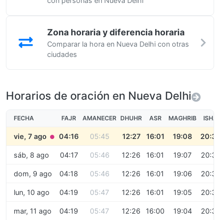
con personas en Nueva Delhi
Zona horaria y diferencia horaria
Comparar la hora en Nueva Delhi con otras
ciudades
Horarios de oración en Nueva Delhi
FECHA
FAJR
AMANECER
DHUHR
ASR
MAGHRIB
ISHA
vie, 7 ago
04:16
05:45
12:27
16:01
19:08
20:3
●
sáb, 8 ago
04:17
05:46
12:26
16:01
19:07
20:37
dom, 9 ago
04:18
05:46
12:26
16:01
19:06
20:3
lun, 10 ago
04:19
05:47
12:26
16:01
19:05
20:3
mar, 11 ago
04:19
05:47
12:26
16:00
19:04
20:3