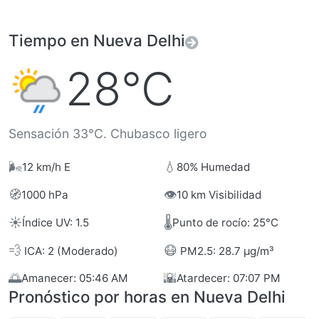
Tiempo en Nueva Delhi
28°C
Sensación 33°C. Chubasco ligero
🌬️
💧
12 km/h E
80% Humedad
🧭
👁️
1000 hPa
10 km Visibilidad
☀️
🌡️
Índice UV: 1.5
Punto de rocío: 25°C
💨
😷
ICA: 2 (Moderado)
PM2.5: 28.7 µg/m³
🌅
🌇
Amanecer: 05:46 AM
Atardecer: 07:07 PM
Pronóstico por horas en Nueva Delhi