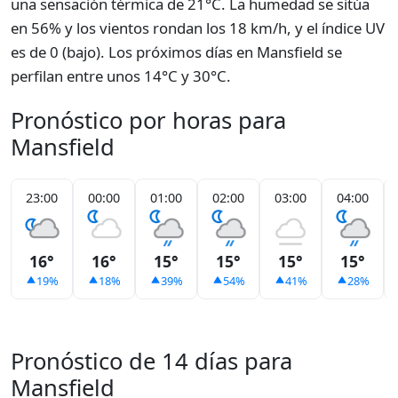
una sensación térmica de 21°C. La humedad se sitúa
en 56% y los vientos rondan los 18 km/h, y el índice UV
es de 0 (bajo). Los próximos días en Mansfield se
perfilan entre unos 14°C y 30°C.
Pronóstico por horas para
Mansfield
23:00
00:00
01:00
02:00
03:00
04:00
16°
16°
15°
15°
15°
15°
19%
18%
39%
54%
41%
28%
Pronóstico de 14 días para
Mansfield