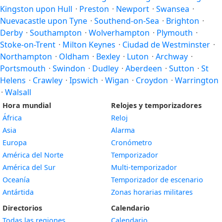
Kingston upon Hull
·
Preston
·
Newport
·
Swansea
·
Nuevacastle upon Tyne
·
Southend-on-Sea
·
Brighton
·
Derby
·
Southampton
·
Wolverhampton
·
Plymouth
·
Stoke-on-Trent
·
Milton Keynes
·
Ciudad de Westminster
·
Northampton
·
Oldham
·
Bexley
·
Luton
·
Archway
·
Portsmouth
·
Swindon
·
Dudley
·
Aberdeen
·
Sutton
·
St
Helens
·
Crawley
·
Ipswich
·
Wigan
·
Croydon
·
Warrington
·
Walsall
Hora mundial
Relojes y temporizadores
África
Reloj
Asia
Alarma
Europa
Cronómetro
América del Norte
Temporizador
América del Sur
Multi-temporizador
Oceanía
Temporizador de escenario
Antártida
Zonas horarias militares
Directorios
Calendario
Todas las regiones
Calendario