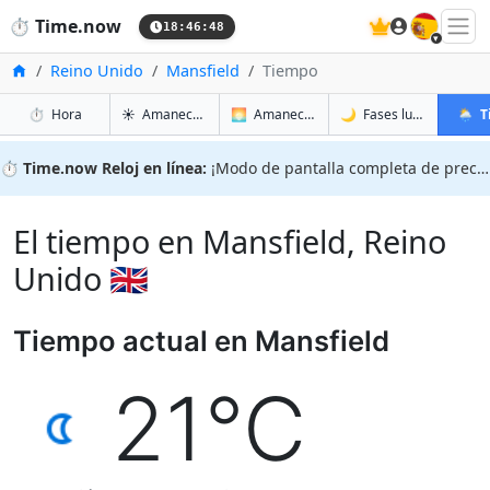
🇪🇸
⏱️
Time.now
18:46:49
Inicio
Reino Unido
Mansfield
Tiempo
en Mansfield
en Mansfield
en Mans
en Man
⏱️
Hora
☀️
Amanecer y atardecer
🌅
Amanecer y atardecer mañana
🌙
Fases lunares
🌦️
T
⏱️
Time.now Reloj en línea:
¡Modo de pantalla completa de precisión!
El tiempo en Mansfield, Reino
Unido 🇬🇧
Tiempo actual en Mansfield
21°C