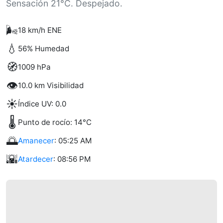
Sensación 21°C. Despejado.
🌬️
18 km/h ENE
💧
56% Humedad
🧭
1009 hPa
👁️
10.0 km Visibilidad
☀️
Índice UV: 0.0
🌡️
Punto de rocío: 14°C
🌅
Amanecer
: 05:25 AM
🌇
Atardecer
: 08:56 PM