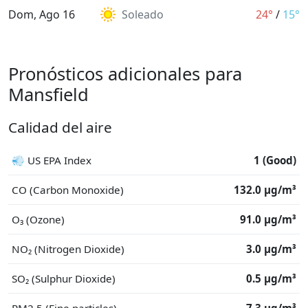
Dom, Ago 16
Soleado
24°
/
15°
Pronósticos adicionales para
Mansfield
Calidad del aire
💨 US EPA Index
1 (Good)
CO (Carbon Monoxide)
132.0 μg/m³
O₃ (Ozone)
91.0 μg/m³
NO₂ (Nitrogen Dioxide)
3.0 μg/m³
SO₂ (Sulphur Dioxide)
0.5 μg/m³