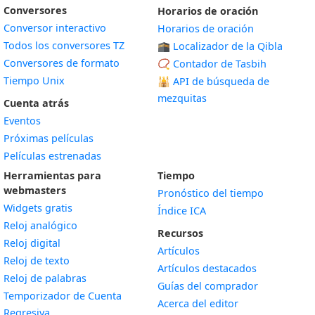
Conversores
Horarios de oración
Conversor interactivo
Horarios de oración
Todos los conversores TZ
🕋 Localizador de la Qibla
Conversores de formato
📿 Contador de Tasbih
Tiempo Unix
🕌
API de búsqueda de
mezquitas
Cuenta atrás
Eventos
Próximas películas
Películas estrenadas
Herramientas para
Tiempo
webmasters
Pronóstico del tiempo
Widgets gratis
Índice ICA
Widget
Reloj analógico
Recursos
Widget
Reloj digital
Artículos
Widget
Reloj de texto
Artículos destacados
Widget
Reloj de palabras
Guías del comprador
Temporizador de Cuenta
Acerca del editor
Widget
Regresiva