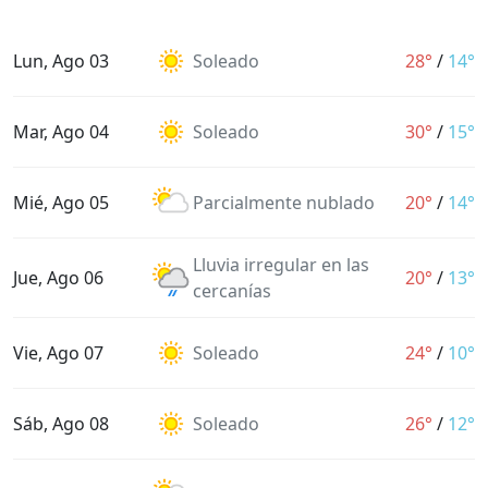
Lun, Ago 03
Soleado
28°
/
14°
Mar, Ago 04
Soleado
30°
/
15°
Mié, Ago 05
Parcialmente nublado
20°
/
14°
Lluvia irregular en las
Jue, Ago 06
20°
/
13°
cercanías
Vie, Ago 07
Soleado
24°
/
10°
Sáb, Ago 08
Soleado
26°
/
12°