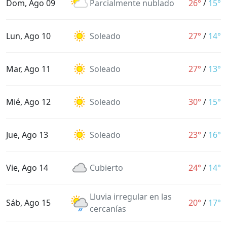
Dom, Ago 09
Parcialmente nublado
26°
/
15°
Lun, Ago 10
Soleado
27°
/
14°
Mar, Ago 11
Soleado
27°
/
13°
Mié, Ago 12
Soleado
30°
/
15°
Jue, Ago 13
Soleado
23°
/
16°
Vie, Ago 14
Cubierto
24°
/
14°
Lluvia irregular en las
Sáb, Ago 15
20°
/
17°
cercanías