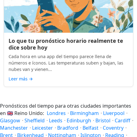
Lo que tu pronóstico horario realmente te
dice sobre hoy
Cada hora en una app del tiempo parece llena de
números e íconos. Las temperaturas suben y bajan, las
nubes van y vienen...
Leer más
→
Pronósticos del tiempo para otras ciudades importantes
en
🇬🇧
Reino Unido:
Londres
·
Birmingham
·
Liverpool
·
Glasgow
·
Sheffield
·
Leeds
·
Edinburgh
·
Bristol
·
Cardiff
·
Manchester
·
Leicester
·
Bradford
·
Belfast
·
Coventry
·
Brent
·
Birkenhead
·
Nottingham
·
Islington
·
Reading
·