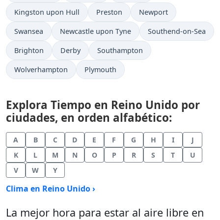
Kingston upon Hull
Preston
Newport
Swansea
Newcastle upon Tyne
Southend-on-Sea
Brighton
Derby
Southampton
Wolverhampton
Plymouth
Explora Tiempo en Reino Unido por
ciudades, en orden alfabético:
A
B
C
D
E
F
G
H
I
J
K
L
M
N
O
P
R
S
T
U
V
W
Y
Clima en Reino Unido ›
La mejor hora para estar al aire libre en