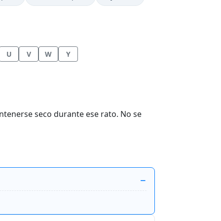
U
V
W
Y
ntenerse seco durante ese rato. No se