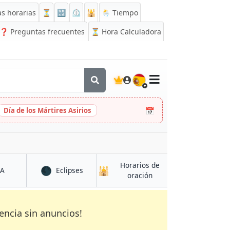
s horarias
⏳
🔡
⏲️
🕌
🌦️ Tiempo
❓
Preguntas frecuentes
⏳ Hora Calculadora
🇪🇸
📅
Día de los Mártires Asirios
Horarios de
🌑
🕌
en Ladywell
en Ladywell
CA
Eclipses
en Ladywell
oración
encia sin anuncios!