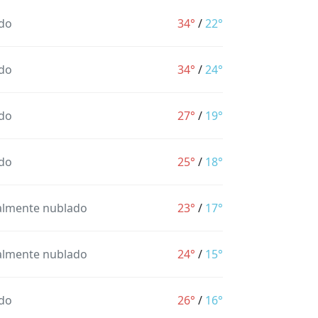
do
34°
/
22°
do
34°
/
24°
do
27°
/
19°
do
25°
/
18°
almente nublado
23°
/
17°
almente nublado
24°
/
15°
do
26°
/
16°