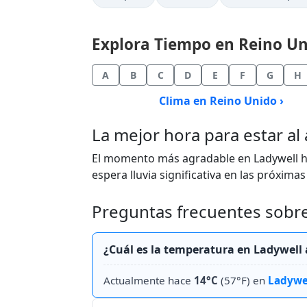
Explora Tiempo en Reino Uni
A
B
C
D
E
F
G
H
Clima en Reino Unido ›
La mejor hora para estar al 
El momento más agradable en Ladywell ho
espera lluvia significativa en las próximas
Preguntas frecuentes sobre
¿Cuál es la temperatura en Ladywel
Actualmente hace
14°C
(57°F) en
Ladywe