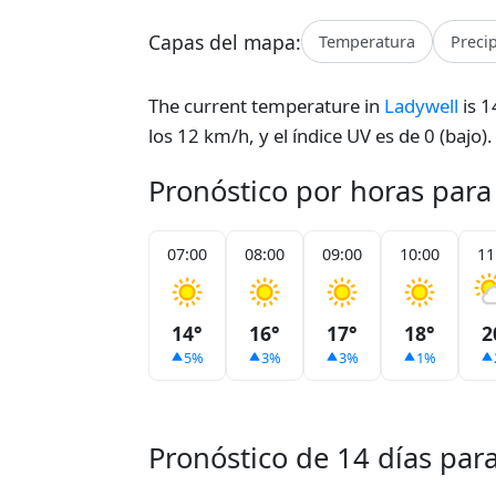
Capas del mapa:
Temperatura
Preci
The current temperature in
Ladywell
is 1
los 12 km/h, y el índice UV es de 0 (bajo
Pronóstico por horas para
07:00
08:00
09:00
10:00
11
14°
16°
17°
18°
2
5%
3%
3%
1%
Pronóstico de 14 días par