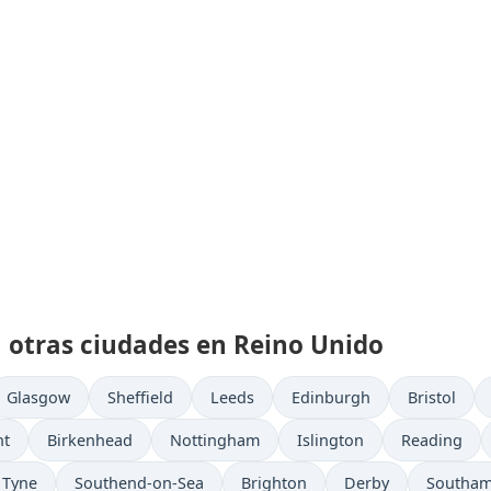
a otras ciudades en Reino Unido
Glasgow
Sheffield
Leeds
Edinburgh
Bristol
nt
Birkenhead
Nottingham
Islington
Reading
 Tyne
Southend-on-Sea
Brighton
Derby
Southa