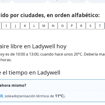
do por ciudades, en orden alfabético:
I
J
K
L
M
N
O
P
R
S
T
aire libre en Ladywell hoy
y es de 10:00 a 13:00, cuando hace unos 20°C. Debería ma
 horas.
 el tiempo en Ladywell
l ahora mismo?
ll
, soleado(sensación térmica de
11°C
).