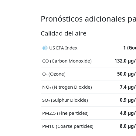
Pronósticos adicionales p
Calidad del aire
💨 US EPA Index
1 (Go
CO (Carbon Monoxide)
132.0 μg
O₃ (Ozone)
50.0 μg
NO₂ (Nitrogen Dioxide)
7.4 μg
SO₂ (Sulphur Dioxide)
0.9 μg
PM2.5 (Fine particles)
4.8 μg
PM10 (Coarse particles)
8.0 μg