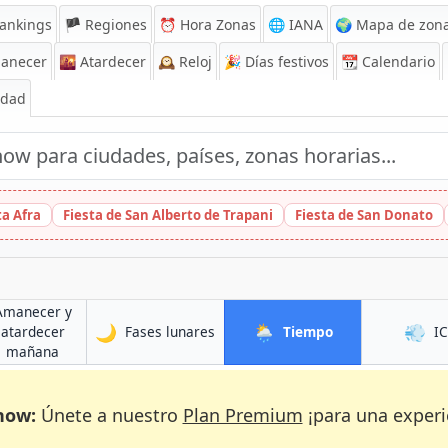
ankings
🏴 Regiones
⏰
Hora Zonas
🌐 IANA
🌍 Mapa de zona
anecer
🌇
Atardecer
🕰️
Reloj
🎉
Días festivos
📆
Calendario
Edad
ta Afra
Fiesta de San Alberto de Trapani
Fiesta de San Donato
Amanecer y
🌙
🌦️
💨
en Ladywell
en Ladywell
atardecer
Fases lunares
Tiempo
I
l
en Ladywell
mañana
now:
Únete a nuestro
Plan Premium
¡para una experi