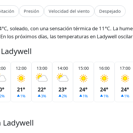
pitación
Presión
Velocidad del viento
Despejado
4°C, soleado, con una sensación térmica de 11°C. La hume
). En los próximos días, las temperaturas en Ladywell oscil
 Ladywell
:00
12:00
13:00
14:00
15:00
16:00
17:00
0°
21°
22°
23°
24°
24°
24°
2%
1%
3%
2%
1%
1%
1%
a Ladywell