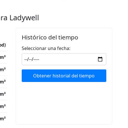
ara Ladywell
Histórico del tiempo
od)
Seleccionar una fecha:
/m³
/m³
Obtener historial del tiempo
/m³
/m³
/m³
/m³