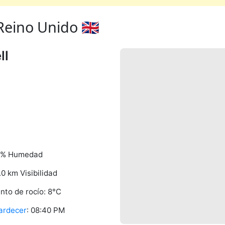
Reino Unido 🇬🇧
ll
9% Humedad
.0 km Visibilidad
nto de rocío: 8°C
ardecer
: 08:40 PM