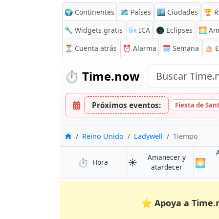
🌍 Continentes
🗺️ Países
🏙️ Ciudades
🏆 R
🔧 Widgets gratis
🌬️
ICA
🌑 Eclipses
🌅
Am
⏳
Cuenta atrás
⏰
Alarma
🗓️ Semana
🎂 
⏱️
Time.now
Próximos eventos:
Fiesta de San
Inicio
Reino Unido
Ladywell
Tiempo
Amanecer y
⏱️
☀️
🌅
en Ladywell
Hora
en Ladywel
atardecer
⭐
Apoya a Time.