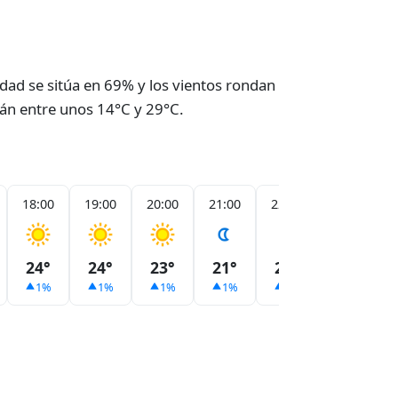
dad se sitúa en 69% y los vientos rondan
arán entre unos 14°C y 29°C.
18:00
19:00
20:00
21:00
22:00
23:00
24°
24°
23°
21°
20°
19°
1%
1%
1%
1%
1%
1%