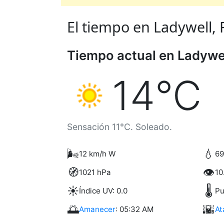
El tiempo en Ladywell, 
Tiempo actual en Ladywe
14°C
Sensación 11°C. Soleado.
🌬️
💧
12 km/h W
6
🧭
👁️
1021 hPa
10
☀️
🌡️
Índice UV: 0.0
Pu
🌅
🌇
Amanecer
: 05:32 AM
At