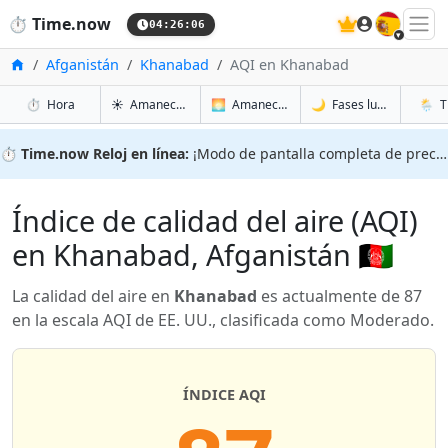
🇪🇸
⏱️
Time.now
04:26:06
Inicio
Afganistán
Khanabad
AQI en Khanabad
en Khanabad
en Khanabad
en Kha
en Kha
⏱️
Hora
☀️
Amanecer y atardecer
🌅
Amanecer y atardecer mañana
🌙
Fases lunares
🌦️
T
⏱️
Time.now Reloj en línea:
¡Modo de pantalla completa de precisión!
Índice de calidad del aire (AQI)
en Khanabad, Afganistán 🇦🇫
La calidad del aire en
Khanabad
es actualmente de 87
en la escala AQI de EE. UU., clasificada como Moderado.
ÍNDICE AQI