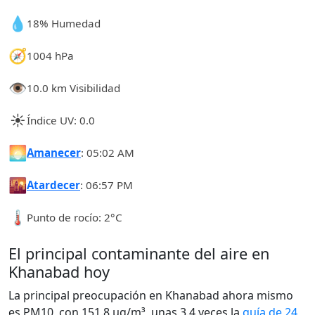
💧
18% Humedad
🧭
1004 hPa
👁️
10.0 km Visibilidad
☀️
Índice UV: 0.0
🌅
Amanecer
: 05:02 AM
🌇
Atardecer
: 06:57 PM
🌡️
Punto de rocío: 2°C
El principal contaminante del aire en
Khanabad hoy
La principal preocupación en Khanabad ahora mismo
es PM10, con 151.8 µg/m³, unas 3.4 veces la
guía de 24