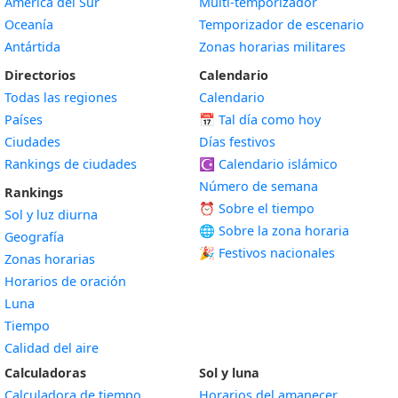
América del Sur
Multi-temporizador
Oceanía
Temporizador de escenario
Antártida
Zonas horarias militares
Directorios
Calendario
Todas las regiones
Calendario
Países
📅
Tal día como hoy
Ciudades
Días festivos
Rankings de ciudades
☪️
Calendario islámico
Número de semana
Rankings
⏰ Sobre el tiempo
Sol y luz diurna
🌐 Sobre la zona horaria
Geografía
🎉 Festivos nacionales
Zonas horarias
Horarios de oración
Luna
Tiempo
Calidad del aire
Calculadoras
Sol y luna
Calculadora de tiempo
Horarios del amanecer