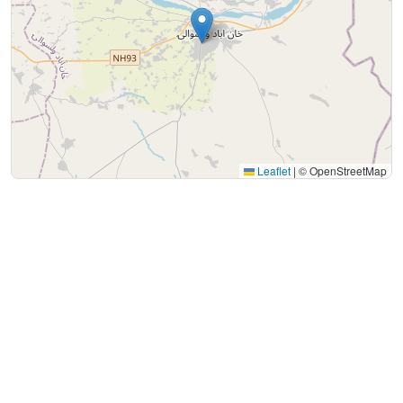
Leaflet
|
© OpenStreetMap