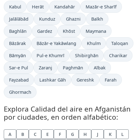
Kabul
Herāt
Kandahār
Mazār-e Sharīf
Jalālābād
Kunduz
Ghazni
Balkh
Baghlān
Gardez
Khōst
Maymana
Bāzārak
Bāzār-e Yakāwlang
Khulm
Taloqan
Bāmyān
Pul-e Khumrī
Shibirghān
Charikar
Sar-e Pul
Zaranj
Paghmān
Aībak
Fayzabad
Lashkar Gāh
Gereshk
Farah
Ghormach
Explora Calidad del aire en Afganistán
por ciudades, en orden alfabético:
A
B
C
E
F
G
H
J
K
L