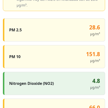
µg/m³.
28.6
PM 2.5
µg/m³
151.8
PM 10
µg/m³
4.8
Nitrogen Dioxide (NO2)
µg/m³
66.0