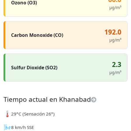
Ozono (O3)
µg/m³
192.0
Carbon Monoxide (CO)
µg/m³
2.3
Sulfur Dioxide (SO2)
µg/m³
Tiempo actual en Khanabad
🌡️
29°C (Sensación 26°)
🌬️
8 km/h SSE