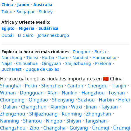
China
·
Japón
·
Australia
Tokio
·
Singapur
·
Sídney
África y Oriente Medio:
Egipto
·
Nigeria
·
Sudáfrica
Dubái
·
El Cairo
·
Johannesburgo
Explora la hora en más ciudades:
Rangpur
·
Bursa
·
Nanchong
·
Tbilisi
·
Korba
·
Ikare
·
Nanded
·
Hamamatsu
·
Najaf
·
Chihuahua
·
Qingyuan
·
Shijiazhuang
·
Pretoria
·
Bucharest
·
Duque de Caxias
Hora actual en otras ciudades importantes en
🇨🇳
China:
Shanghái
·
Pekín
·
Shenzhen
·
Cantón
·
Chengdu
·
Tianjin
·
Wuhan
·
Dongguan
·
Xi’an
·
Nankín
·
Hangzhou
·
Foshan
·
Chongqing
·
Qingdao
·
Shenyang
·
Suzhou
·
Harbin
·
Hefei
·
Dalian
·
Changchun
·
Xiamén
·
Wuxi
·
Jinan
·
Taiyuan
·
Zhengzhou
·
Shijiazhuang
·
Kunming
·
Zhongshan
·
Nanning
·
Shantou
·
Ningbo
·
Shiyan
·
Tangshan
·
Changzhou
·
Zibo
·
Changsha
·
Guiyang
·
Ürümqi
·
Ürümqi