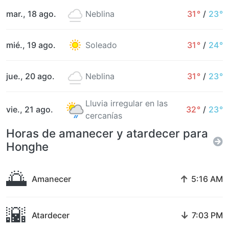
mar., 18 ago.
Neblina
31°
/
23°
mié., 19 ago.
Soleado
31°
/
24°
jue., 20 ago.
Neblina
31°
/
23°
Lluvia irregular en las
vie., 21 ago.
32°
/
23°
cercanías
Horas de amanecer y atardecer para
Honghe
🌅
↑
Amanecer
5:16 AM
🌇
↓
Atardecer
7:03 PM