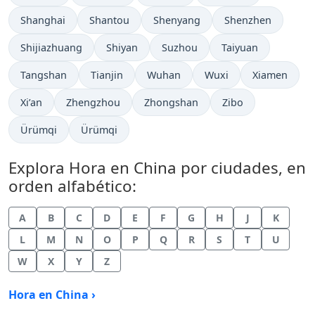
Hora actual en
Hora actual en
Hora actual en
Hora actual en
Shanghai
Shantou
Shenyang
Shenzhen
Hora actual en
Hora actual en
Hora actual en
Hora actual en
Shijiazhuang
Shiyan
Suzhou
Taiyuan
Hora actual en
Hora actual en
Hora actual en
Hora actual en
Hora actual 
Tangshan
Tianjin
Wuhan
Wuxi
Xiamen
Hora actual en
Hora actual en
Hora actual en
Hora actual en
Xi’an
Zhengzhou
Zhongshan
Zibo
Hora actual en
Hora actual en
Ürümqi
Ürümqi
Explora Hora en China por ciudades, en
orden alfabético:
A
B
C
D
E
F
G
H
J
K
L
M
N
O
P
Q
R
S
T
U
W
X
Y
Z
Hora en China ›