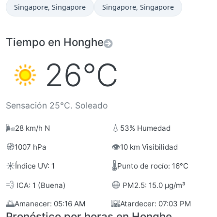
Hora actual en
Hora actual en
Singapore
, Singapore
Singapore
, Singapore
Tiempo en Honghe
26°C
Sensación 25°C. Soleado
🌬️
💧
28 km/h N
53% Humedad
🧭
👁️
1007 hPa
10 km Visibilidad
☀️
🌡️
Índice UV: 1
Punto de rocío: 16°C
💨
😷
ICA: 1 (Buena)
PM2.5: 15.0 µg/m³
🌅
🌇
Amanecer: 05:16 AM
Atardecer: 07:03 PM
Pronóstico por horas en Honghe