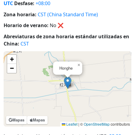
UTC
Desfase:
+08:00
Zona horaria:
CST (China Standard Time)
Horario de verano:
No
❌
Abreviaturas de zona horaria estándar utilizadas en
China:
CST
+
×
−
Honghe
Mapas
Mapas
Leaflet
|
©
OpenStreetMap
contributors