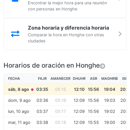
Encontrar la mejor hora para una reunión
con personas en Honghe
Zona horaria y diferencia horaria
Comparar la hora en Honghe con otras
ciudades
Horarios de oración en Honghe
FECHA
FAJR
AMANECER
DHUHR
ASR
MAGHRIB
ISH
sáb, 8 ago
03:35
05:15
12:10
15:56
19:04
20:3
●
dom, 9 ago
03:36
05:16
12:09
15:56
19:03
20:3
lun, 10 ago
03:37
05:17
12:09
15:56
19:02
20:3
mar, 11 ago
03:38
05:18
12:09
15:55
19:00
20:3