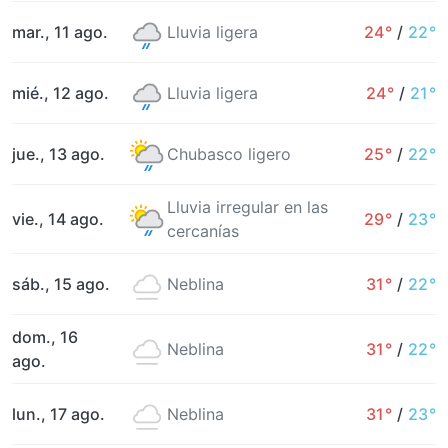
mar., 11 ago.
Lluvia ligera
24°
/
22°
mié., 12 ago.
Lluvia ligera
24°
/
21°
jue., 13 ago.
Chubasco ligero
25°
/
22°
Lluvia irregular en las
vie., 14 ago.
29°
/
23°
cercanías
sáb., 15 ago.
Neblina
31°
/
22°
dom., 16
Neblina
31°
/
22°
ago.
lun., 17 ago.
Neblina
31°
/
23°