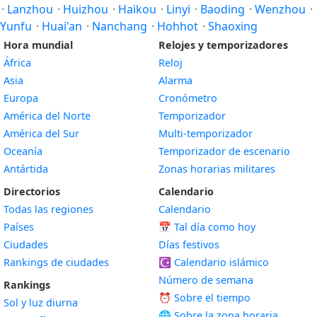
·
Lanzhou
·
Huizhou
·
Haikou
·
Linyi
·
Baoding
·
Wenzhou
·
Yunfu
·
Huai'an
·
Nanchang
·
Hohhot
·
Shaoxing
Hora mundial
Relojes y temporizadores
África
Reloj
Asia
Alarma
Europa
Cronómetro
América del Norte
Temporizador
América del Sur
Multi-temporizador
Oceanía
Temporizador de escenario
Antártida
Zonas horarias militares
Directorios
Calendario
Todas las regiones
Calendario
Países
📅
Tal día como hoy
Ciudades
Días festivos
Rankings de ciudades
☪️
Calendario islámico
Número de semana
Rankings
⏰ Sobre el tiempo
Sol y luz diurna
🌐 Sobre la zona horaria