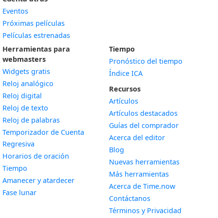
Eventos
Próximas películas
Películas estrenadas
Herramientas para
Tiempo
webmasters
Pronóstico del tiempo
Widgets gratis
Índice ICA
Widget
Reloj analógico
Recursos
Widget
Reloj digital
Artículos
Widget
Reloj de texto
Artículos destacados
Widget
Reloj de palabras
Guías del comprador
Temporizador de Cuenta
Acerca del editor
Widget
Regresiva
Blog
Widget
Horarios de oración
Nuevas herramientas
Widget
Tiempo
Más herramientas
Widget
Amanecer y atardecer
Acerca de Time.now
Widget
Fase lunar
Contáctanos
Términos y Privacidad