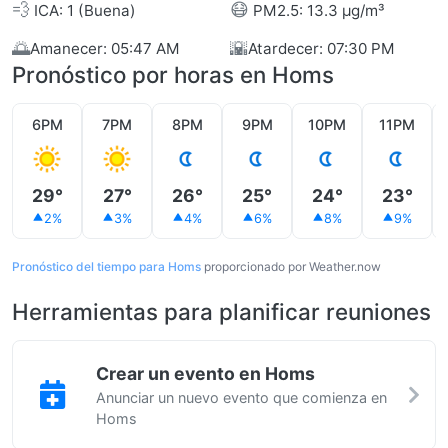
💨
😷
ICA: 1 (Buena)
PM2.5: 13.3 µg/m³
🌅
🌇
Amanecer: 05:47 AM
Atardecer: 07:30 PM
Pronóstico por horas en Homs
6PM
7PM
8PM
9PM
10PM
11PM
29°
27°
26°
25°
24°
23°
2%
3%
4%
6%
8%
9%
Pronóstico del tiempo para Homs
proporcionado por Weather.now
Herramientas para planificar reuniones
Crear un evento en Homs
Anunciar un nuevo evento que comienza en
Homs