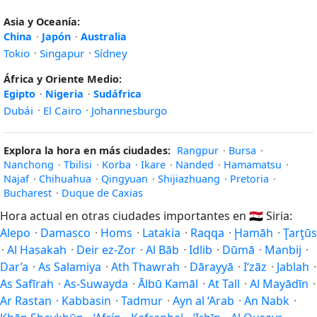
Asia y Oceanía:
China
·
Japón
·
Australia
Tokio
·
Singapur
·
Sídney
África y Oriente Medio:
Egipto
·
Nigeria
·
Sudáfrica
Dubái
·
El Cairo
·
Johannesburgo
Explora la hora en más ciudades:
Rangpur
·
Bursa
·
Nanchong
·
Tbilisi
·
Korba
·
Ikare
·
Nanded
·
Hamamatsu
·
Najaf
·
Chihuahua
·
Qingyuan
·
Shijiazhuang
·
Pretoria
·
Bucharest
·
Duque de Caxias
Hora actual en otras ciudades importantes en
🇸🇾
Siria:
Alepo
·
Damasco
·
Homs
·
Latakia
·
Raqqa
·
Ḩamāh
·
Ţarţūs
·
Al Hasakah
·
Deir ez-Zor
·
Al Bāb
·
Idlib
·
Dūmā
·
Manbij
·
Dar’a
·
As Salamiya
·
Ath Thawrah
·
Dārayyā
·
I‘zāz
·
Jablah
·
As Safīrah
·
As-Suwayda
·
Ālbū Kamāl
·
At Tall
·
Al Mayādīn
·
Ar Rastan
·
Kabbasin
·
Tadmur
·
Ayn al ‘Arab
·
An Nabk
·