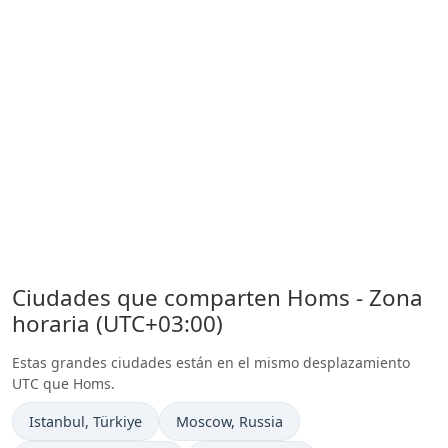
Ciudades que comparten Homs - Zona
horaria (UTC+03:00)
Estas grandes ciudades están en el mismo desplazamiento
UTC que Homs.
Hora actual en
Hora actual en
Istanbul
, Türkiye
Moscow
, Russia