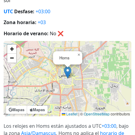
sol
UTC
Desfase:
+03:00
Zona horaria:
+03
Horario de verano:
No
❌
+
×
−
Homs
Mapas
Mapas
Leaflet
|
©
OpenStreetMap
contributors
Los relojes en Homs están ajustados a UTC
+03:00
, bajo
la zona
Asia/Damascus
. Homs no aplica el
horario de