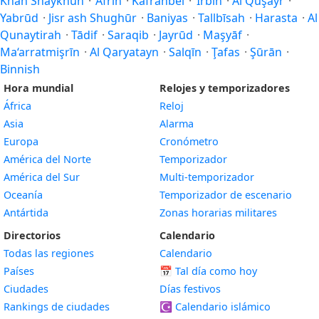
Khān Shaykhūn
·
‘Afrín
·
Kafranbel
·
‘Irbīn
·
Al Quşayr
·
Yabrūd
·
Jisr ash Shughūr
·
Baniyas
·
Tallbīsah
·
Harasta
·
Al
Qunaytirah
·
Tādif
·
Saraqib
·
Jayrūd
·
Maşyāf
·
Ma‘arratmişrīn
·
Al Qaryatayn
·
Salqīn
·
Ţafas
·
Şūrān
·
Binnish
Hora mundial
Relojes y temporizadores
África
Reloj
Asia
Alarma
Europa
Cronómetro
América del Norte
Temporizador
América del Sur
Multi-temporizador
Oceanía
Temporizador de escenario
Antártida
Zonas horarias militares
Directorios
Calendario
Todas las regiones
Calendario
Países
📅
Tal día como hoy
Ciudades
Días festivos
Rankings de ciudades
☪️
Calendario islámico