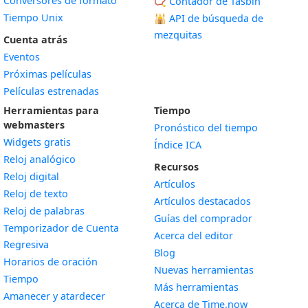
Conversores de formato
📿 Contador de Tasbih
Tiempo Unix
🕌
API de búsqueda de
mezquitas
Cuenta atrás
Eventos
Próximas películas
Películas estrenadas
Herramientas para
Tiempo
webmasters
Pronóstico del tiempo
Widgets gratis
Índice ICA
Widget
Reloj analógico
Recursos
Widget
Reloj digital
Artículos
Widget
Reloj de texto
Artículos destacados
Widget
Reloj de palabras
Guías del comprador
Temporizador de Cuenta
Acerca del editor
Widget
Regresiva
Blog
Widget
Horarios de oración
Nuevas herramientas
Widget
Tiempo
Más herramientas
Widget
Amanecer y atardecer
Acerca de Time.now