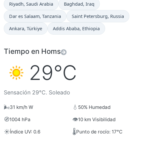
Hora actual en
Hora actual en
Riyadh
, Saudi Arabia
Baghdad
, Iraq
Hora actual en
Hora actual en
Dar es Salaam
, Tanzania
Saint Petersburg
, Russia
Hora actual en
Hora actual en
Ankara
, Türkiye
Addis Ababa
, Ethiopia
Tiempo en Homs
29°C
Sensación 29°C. Soleado
🌬️
💧
31 km/h W
50% Humedad
🧭
👁️
1004 hPa
10 km Visibilidad
☀️
🌡️
Índice UV: 0.6
Punto de rocío: 17°C