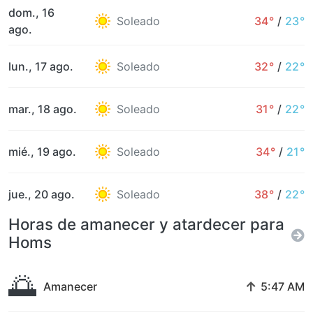
dom., 16
Soleado
34°
/
23°
ago.
lun., 17 ago.
Soleado
32°
/
22°
mar., 18 ago.
Soleado
31°
/
22°
mié., 19 ago.
Soleado
34°
/
21°
jue., 20 ago.
Soleado
38°
/
22°
Horas de amanecer y atardecer para
Homs
🌅
↑
Amanecer
5:47 AM