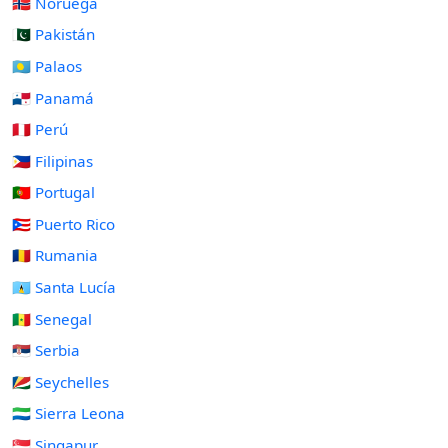
🇳🇴 Noruega
🇵🇰 Pakistán
🇵🇼 Palaos
🇵🇦 Panamá
🇵🇪 Perú
🇵🇭 Filipinas
🇵🇹 Portugal
🇵🇷 Puerto Rico
🇷🇴 Rumania
🇱🇨 Santa Lucía
🇸🇳 Senegal
🇷🇸 Serbia
🇸🇨 Seychelles
🇸🇱 Sierra Leona
🇸🇬 Singapur