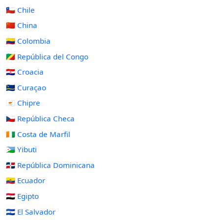
🇨🇱 Chile
🇨🇳 China
🇨🇴 Colombia
🇨🇬 República del Congo
🇭🇷 Croacia
🇨🇼 Curaçao
🇨🇾 Chipre
🇨🇿 República Checa
🇨🇮 Costa de Marfil
🇩🇯 Yibuti
🇩🇴 República Dominicana
🇪🇨 Ecuador
🇪🇬 Egipto
🇸🇻 El Salvador