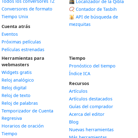
Todos los conversores TZ
🕋 Localizador de la Qibla
Conversores de formato
📿 Contador de Tasbih
Tiempo Unix
🕌
API de búsqueda de
mezquitas
Cuenta atrás
Eventos
Próximas películas
Películas estrenadas
Herramientas para
Tiempo
webmasters
Pronóstico del tiempo
Widgets gratis
Índice ICA
Widget
Reloj analógico
Recursos
Widget
Reloj digital
Artículos
Widget
Reloj de texto
Artículos destacados
Widget
Reloj de palabras
Guías del comprador
Temporizador de Cuenta
Acerca del editor
Widget
Regresiva
Blog
Widget
Horarios de oración
Nuevas herramientas
Widget
Tiempo
Más herramientas