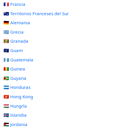
🇫🇷 Francia
🇹🇫 Territorios Franceses del Sur
🇩🇪 Alemania
🇬🇷 Grecia
🇬🇩 Granada
🇬🇺 Guam
🇬🇹 Guatemala
🇬🇳 Guinea
🇬🇾 Guyana
🇭🇳 Honduras
🇭🇰 Hong Kong
🇭🇺 Hungría
🇮🇸 Islandia
🇯🇴 Jordania