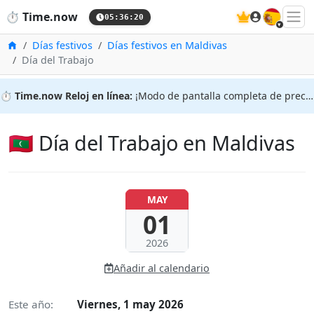
🇪🇸
⏱️
Time.now
05:36:21
Inicio
Días festivos
Días festivos en Maldivas
Día del Trabajo
⏱️
Time.now Reloj en línea:
¡Modo de pantalla completa de precisión!
🇲🇻 Día del Trabajo en Maldivas
MAY
01
2026
Añadir al calendario
Este año:
Viernes, 1 may 2026