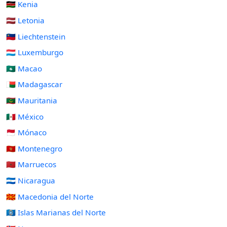
🇰🇪 Kenia
🇱🇻 Letonia
🇱🇮 Liechtenstein
🇱🇺 Luxemburgo
🇲🇴 Macao
🇲🇬 Madagascar
🇲🇷 Mauritania
🇲🇽 México
🇲🇨 Mónaco
🇲🇪 Montenegro
🇲🇦 Marruecos
🇳🇮 Nicaragua
🇲🇰 Macedonia del Norte
🇲🇵 Islas Marianas del Norte