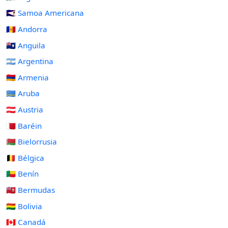
🇦🇸 Samoa Americana
🇦🇩 Andorra
🇦🇮 Anguila
🇦🇷 Argentina
🇦🇲 Armenia
🇦🇼 Aruba
🇦🇹 Austria
🇧🇭 Baréin
🇧🇾 Bielorrusia
🇧🇪 Bélgica
🇧🇯 Benín
🇧🇲 Bermudas
🇧🇴 Bolivia
🇨🇦 Canadá