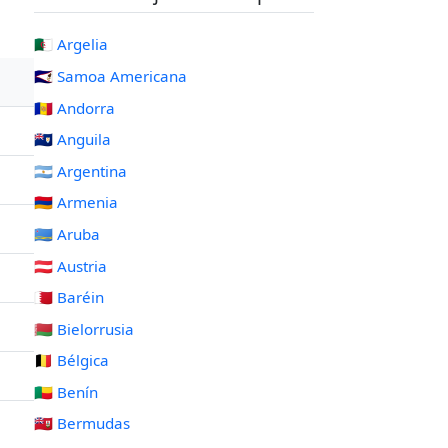
🇩🇿 Argelia
🇦🇸 Samoa Americana
🇦🇩 Andorra
🇦🇮 Anguila
🇦🇷 Argentina
🇦🇲 Armenia
🇦🇼 Aruba
🇦🇹 Austria
🇧🇭 Baréin
🇧🇾 Bielorrusia
🇧🇪 Bélgica
🇧🇯 Benín
🇧🇲 Bermudas