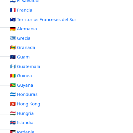
🇸🇻 El Salvador
🇫🇷 Francia
🇹🇫 Territorios Franceses del Sur
🇩🇪 Alemania
🇬🇷 Grecia
🇬🇩 Granada
🇬🇺 Guam
🇬🇹 Guatemala
🇬🇳 Guinea
🇬🇾 Guyana
🇭🇳 Honduras
🇭🇰 Hong Kong
🇭🇺 Hungría
🇮🇸 Islandia
🇯🇴 Jordania