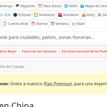
ankings
🏴 Regiones
⏰
Hora Zonas
🌐 IANA
🌍 Mapa de zona
🌬️
ICA
🌑 Eclipses
🌅
Amanecer
🌇
Atardecer
🕰️
Reloj
🎉
Día
⏳
Cuenta atrás
⏰
Alarma
🗓️ Semana
🎂 Edad
de la Mujer
Fiesta de San Romano
Día Internacional de los Pu
Día del Trabajo
now:
Únete a nuestro
Plan Premium
¡para una experi
o en China