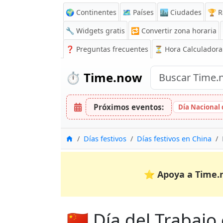
🌍 Continentes
🗺️ Países
🏙️ Ciudades
🏆 R
🔧 Widgets gratis
🔁
Convertir zona horaria
❓
Preguntas frecuentes
⏳ Hora Calculadora
⏱️
Time.now
Próximos eventos:
Día Nacional 
Inicio
Días festivos
Días festivos en China
⭐
Apoya a Time.
🇨🇳 Día del Trabaj