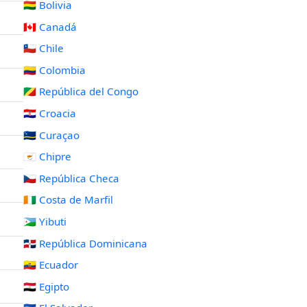
🇧🇴 Bolivia
🇨🇦 Canadá
🇨🇱 Chile
🇨🇴 Colombia
🇨🇬 República del Congo
🇭🇷 Croacia
🇨🇼 Curaçao
🇨🇾 Chipre
🇨🇿 República Checa
🇨🇮 Costa de Marfil
🇩🇯 Yibuti
🇩🇴 República Dominicana
🇪🇨 Ecuador
🇪🇬 Egipto