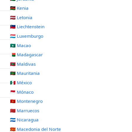
🇰🇪 Kenia
🇱🇻 Letonia
🇱🇮 Liechtenstein
🇱🇺 Luxemburgo
🇲🇴 Macao
🇲🇬 Madagascar
🇲🇻 Maldivas
🇲🇷 Mauritania
🇲🇽 México
🇲🇨 Mónaco
🇲🇪 Montenegro
🇲🇦 Marruecos
🇳🇮 Nicaragua
🇲🇰 Macedonia del Norte