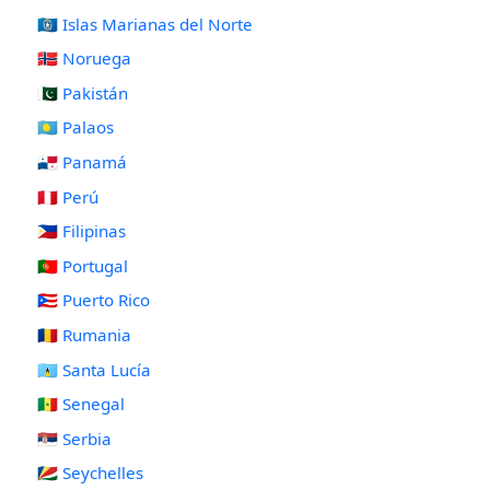
🇲🇵 Islas Marianas del Norte
🇳🇴 Noruega
🇵🇰 Pakistán
🇵🇼 Palaos
🇵🇦 Panamá
🇵🇪 Perú
🇵🇭 Filipinas
🇵🇹 Portugal
🇵🇷 Puerto Rico
🇷🇴 Rumania
🇱🇨 Santa Lucía
🇸🇳 Senegal
🇷🇸 Serbia
🇸🇨 Seychelles