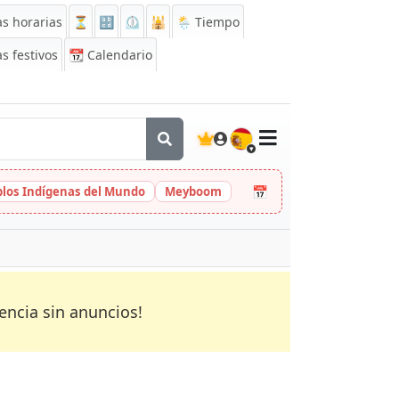
s horarias
⏳
🔡
⏲️
🕌
🌦️ Tiempo
s festivos
📆
Calendario
🇪🇸
📅
eblos Indígenas del Mundo
Meyboom
encia sin anuncios!