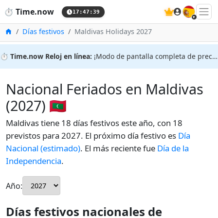
🇪🇸
⏱️
Time.now
17:47:40
Inicio
Días festivos
Maldivas Holidays 2027
⏱️
Time.now Reloj en línea:
¡Modo de pantalla completa de precisión!
Nacional Feriados en Maldivas
(2027) 🇲🇻
Maldivas tiene 18 días festivos este año, con 18
previstos para 2027. El próximo día festivo es
Día
Nacional (estimado)
. El más reciente fue
Día de la
Independencia
.
Año:
Días festivos nacionales de