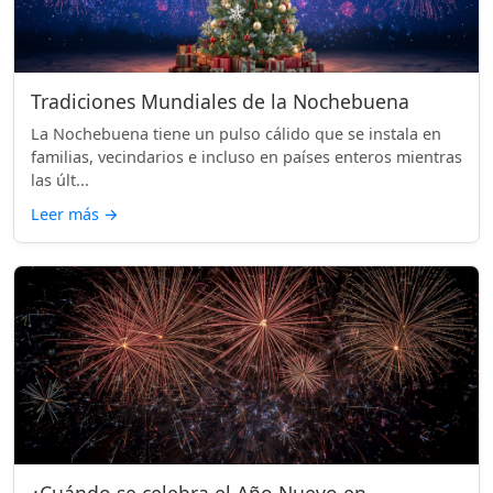
Tradiciones Mundiales de la Nochebuena
La Nochebuena tiene un pulso cálido que se instala en
familias, vecindarios e incluso en países enteros mientras
las últ...
Leer más
→