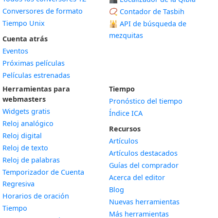
Conversores de formato
📿 Contador de Tasbih
Tiempo Unix
🕌
API de búsqueda de
mezquitas
Cuenta atrás
Eventos
Próximas películas
Películas estrenadas
Herramientas para
Tiempo
webmasters
Pronóstico del tiempo
Widgets gratis
Índice ICA
Widget
Reloj analógico
Recursos
Widget
Reloj digital
Artículos
Widget
Reloj de texto
Artículos destacados
Widget
Reloj de palabras
Guías del comprador
Temporizador de Cuenta
Acerca del editor
Widget
Regresiva
Blog
Widget
Horarios de oración
Nuevas herramientas
Widget
Tiempo
Más herramientas