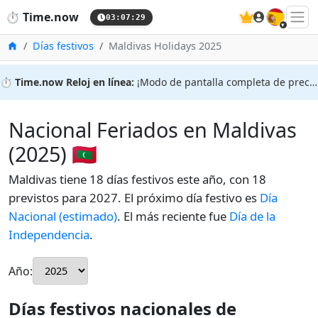
🇪🇸
⏱️
Time.now
03:07:29
Inicio
Días festivos
Maldivas Holidays 2025
⏱️
Time.now Reloj en línea:
¡Modo de pantalla completa de precisión!
Nacional Feriados en Maldivas
(2025) 🇲🇻
Maldivas tiene 18 días festivos este año, con 18
previstos para 2027. El próximo día festivo es
Día
Nacional (estimado)
. El más reciente fue
Día de la
Independencia
.
Año:
Días festivos nacionales de