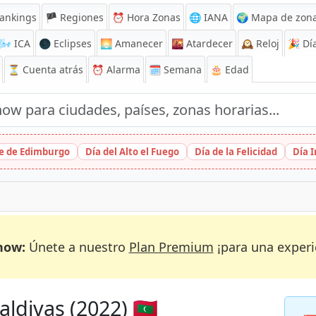
ankings
🏴 Regiones
⏰
Hora Zonas
🌐 IANA
🌍 Mapa de zona
🌬️
ICA
🌑 Eclipses
🌅
Amanecer
🌇
Atardecer
🕰️
Reloj
🎉
Día
⏳
Cuenta atrás
⏰
Alarma
🗓️ Semana
🎂 Edad
ge de Edimburgo
Día del Alto el Fuego
Día de la Felicidad
Día 
now:
Únete a nuestro
Plan Premium
¡para una experi
ldivas (2022) 🇲🇻