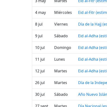
3 may
Martes
Eid al-Fitr (esti
4 may
Miércoles
Eid al-Fitr (esti
8 jul
Viernes
Día de la Hajj (
9 jul
Sábado
Eid al-Adha (es
10 jul
Domingo
Eid al-Adha (es
11 jul
Lunes
Eid al-Adha (es
12 jul
Martes
Eid al-Adha (es
26 jul
Martes
Día de la Indep
30 jul
Sábado
Año Nuevo Islá
27 sept
Martes
Día Nacional (e