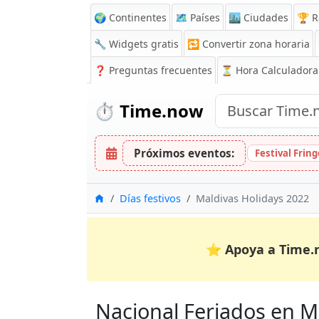
🌍 Continentes
🗺️ Países
🏙️ Ciudades
🏆 R
🔧 Widgets gratis
🔁
Convertir zona horaria
❓
Preguntas frecuentes
⏳ Hora Calculadora
⏱️
Time.now
Próximos eventos:
Festival Frin
Inicio
Días festivos
Maldivas Holidays 2022
⭐
Apoya a Time.
Nacional Feriados en Ma