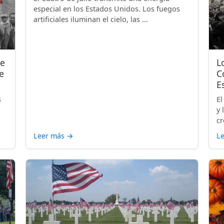
especial en los Estados Unidos. Los fuegos
artificiales iluminan el cielo, las ...
de
L
e
C
E
s
El
y 
cr
Leer más
→
L