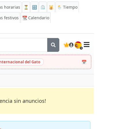
s horarias
⏳
🔡
⏲️
🕌
🌦️ Tiempo
s festivos
📆
Calendario
🇪🇸
📅
Internacional del Gato
encia sin anuncios!