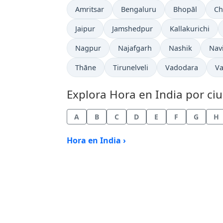
Hora actual en
Hora actual en
Hora actual en
Ho
Amritsar
Bengaluru
Bhopāl
Ch
Hora actual en
Hora actual en
Hora actual en
Jaipur
Jamshedpur
Kallakurichi
Hora actual en
Hora actual en
Hora actual en
Hora
Nagpur
Najafgarh
Nashik
Nav
Hora actual en
Hora actual en
Hora actual en
Ho
Thāne
Tirunelveli
Vadodara
Va
Explora Hora en India por ciu
A
B
C
D
E
F
G
H
Hora en India ›