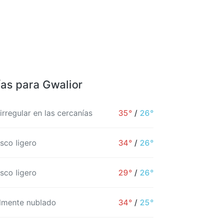
ías para Gwalior
 irregular en las cercanías
35°
/
26°
sco ligero
34°
/
26°
sco ligero
29°
/
26°
almente nublado
34°
/
25°