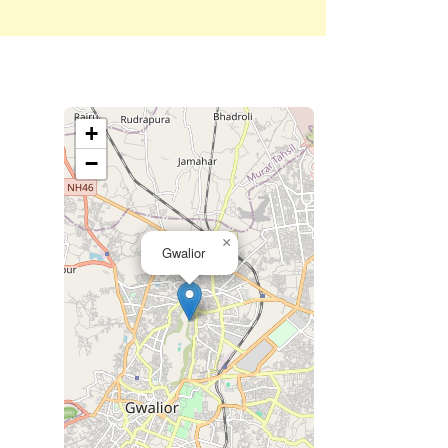
+
−
×
Gwalior