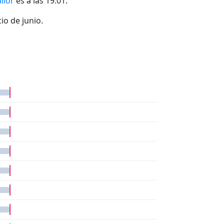
lior
es a las 19:01.
io de junio.