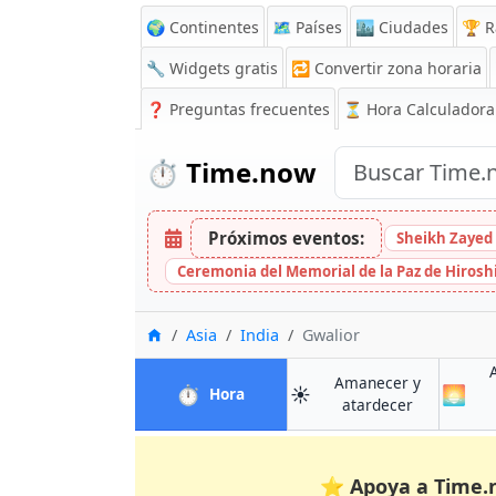
🌍 Continentes
🗺️ Países
🏙️ Ciudades
🏆 R
🔧 Widgets gratis
🔁
Convertir zona horaria
❓
Preguntas frecuentes
⏳ Hora Calculadora
⏱️
Time.now
Próximos eventos:
Sheikh Zayed 
Ceremonia del Memorial de la Paz de Hiros
Inicio
Asia
India
Gwalior
Amanecer y
⏱️
☀️
🌅
en Gwalior
Hora
en Gwalior
atardecer
⭐
Apoya a Time.