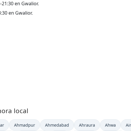
0-21:30 en Gwalior.
3:30 en Gwalior.
ora local
l en
Hora actual en
Hora actual en
Hora actual en
Hora actual 
Ho
ar
Ahmadpur
Ahmedabad
Ahraura
Ahwa
Air