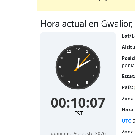
Hora actual en Gwalior, I
Lat/L
Altit
00:10:08
12
11
1
Posic
10
2
pobla
9
3
Estat
8
4
7
5
6
País:
00:10:08
Zona 
Hora 
IST
UTC
D
Zona 
domingo, 9 agosto 2026