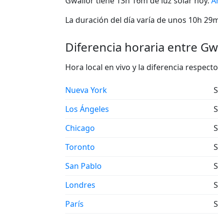
Gwalior tiene 13h 16m de luz solar hoy.
A
La duración del día varía de unos 10h 29m 
Diferencia horaria entre Gwa
Hora local en vivo y la diferencia respec
Nueva York
S
Los Ángeles
S
Chicago
S
Toronto
S
San Pablo
S
Londres
S
París
S