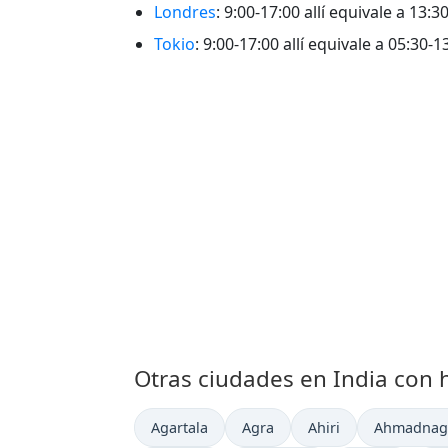
Londres
: 9:00-17:00 allí equivale a 13:3
Tokio
: 9:00-17:00 allí equivale a 05:30-1
Otras ciudades en India con h
Hora actual en
Hora actual en
Hora actual en
Hora actua
Agartala
Agra
Ahiri
Ahmadnag