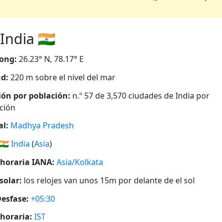
ndia 🇮🇳
ong:
26.23° N, 78.17° E
ud:
220 m sobre el nivel del mar
ión por población:
n.º 57 de 3,570 ciudades de India por
ción
al:
Madhya Pradesh
🇮🇳
India
(
Asia
)
horaria IANA:
Asia/Kolkata
solar:
los relojes van unos 15m por delante de el sol
esfase:
+05:30
horaria:
IST