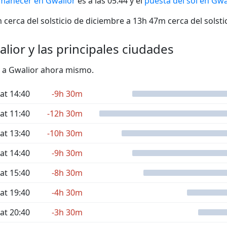
manecer en Gwalior
es a las 05:44 y el
puesta del sol en Gwa
cerca del solsticio de diciembre a 13h 47m cerca del solstic
lior y las principales ciudades
to a Gwalior ahora mismo.
at 14:40
-9h 30m
at 11:40
-12h 30m
at 13:40
-10h 30m
at 14:40
-9h 30m
at 15:40
-8h 30m
at 19:40
-4h 30m
at 20:40
-3h 30m