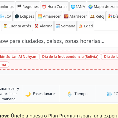
ankings
🏴 Regiones
⏰
Hora Zonas
🌐 IANA
🌍 Mapa de zona
🌬️
ICA
🌑 Eclipses
🌅
Amanecer
🌇
Atardecer
🕰️
Reloj
🎉
Día
⏳
Cuenta atrás
⏰
Alarma
🗓️ Semana
🎂 Edad
bin Sultan Al Nahyan
Día de la Independencia (Bolivia)
Día de 
hima
Amanecer y
🌙
🌦️
💨
en Gwalior
en Gwalior
atardecer
Fases lunares
Tiempo
I
en Gwalior
mañana
now:
Únete a nuestro
Plan Premium
¡para una experi