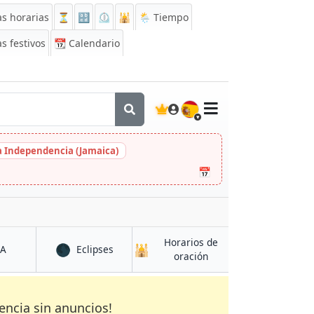
s horarias
⏳
🔡
⏲️
🕌
🌦️ Tiempo
s festivos
📆
Calendario
🇪🇸
la Independencia (Jamaica)
📅
Horarios de
🌑
🕌
en Gwalior
en Gwalior
CA
Eclipses
en Gwalior
oración
encia sin anuncios!