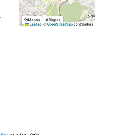
T
Mapas
Mapas
Leaflet
|
©
OpenStreetMap
contributors