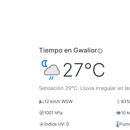
Tiempo en Gwalior
27°C
Sensación 29°C. Lluvia irregular en la
🌬️
💧
12 km/h WSW
83%
🧭
👁️
1001 hPa
10 k
☀️
🌡️
Índice UV: 0
Punt