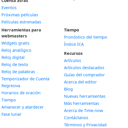
Cuenta atrás
Eventos
Próximas películas
Películas estrenadas
Herramientas para
Tiempo
webmasters
Pronóstico del tiempo
Widgets gratis
Índice ICA
Widget
Reloj analógico
Recursos
Widget
Reloj digital
Artículos
Widget
Reloj de texto
Artículos destacados
Widget
Reloj de palabras
Guías del comprador
Temporizador de Cuenta
Acerca del editor
Widget
Regresiva
Blog
Widget
Horarios de oración
Nuevas herramientas
Widget
Tiempo
Más herramientas
Widget
Amanecer y atardecer
Acerca de Time.now
Widget
Fase lunar
Contáctanos
Términos y Privacidad