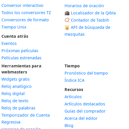
Conversor interactivo
Horarios de oración
Todos los conversores TZ
🕋 Localizador de la Qibla
Conversores de formato
📿 Contador de Tasbih
Tiempo Unix
🕌
API de búsqueda de
mezquitas
Cuenta atrás
Eventos
Próximas películas
Películas estrenadas
Herramientas para
Tiempo
webmasters
Pronóstico del tiempo
Widgets gratis
Índice ICA
Widget
Reloj analógico
Recursos
Widget
Reloj digital
Artículos
Widget
Reloj de texto
Artículos destacados
Widget
Reloj de palabras
Guías del comprador
Temporizador de Cuenta
Acerca del editor
Widget
Regresiva
Blog
Widget