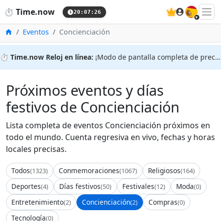
🇪🇸
⏱️
Time.now
20:07:26
Inicio
Eventos
Concienciación
⏱️
Time.now Reloj en línea:
¡Modo de pantalla completa de precisión!
Próximos eventos y días
festivos de Concienciación
Lista completa de eventos Concienciación próximos en
todo el mundo. Cuenta regresiva en vivo, fechas y horas
locales precisas.
Todos
Conmemoraciones
Religiosos
(1323)
(1067)
(164)
Deportes
Días festivos
Festivales
Moda
(4)
(50)
(12)
(0)
Entretenimiento
Concienciación
Compras
(2)
(2)
(0)
Tecnología
(0)