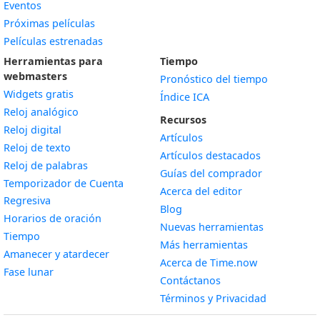
Eventos
Próximas películas
Películas estrenadas
Herramientas para
Tiempo
webmasters
Pronóstico del tiempo
Widgets gratis
Índice ICA
Widget
Reloj analógico
Recursos
Widget
Reloj digital
Artículos
Widget
Reloj de texto
Artículos destacados
Widget
Reloj de palabras
Guías del comprador
Temporizador de Cuenta
Acerca del editor
Widget
Regresiva
Blog
Widget
Horarios de oración
Nuevas herramientas
Widget
Tiempo
Más herramientas
Widget
Amanecer y atardecer
Acerca de Time.now
Widget
Fase lunar
Contáctanos
Términos y Privacidad