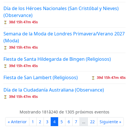
Día de los Héroes Nacionales (San Cristóbal y Nieves)
(Observance)
38d 15h 47m 45s
⏳
Semana de la Moda de Londres Primavera/Verano 2027
(Moda)
39d 15h 47m 45s
⏳
Fiesta de Santa Hildegarda de Bingen (Religiosos)
39d 15h 47m 45s
⏳
Fiesta de San Lambert (Religiosos)
39d 15h 47m 45s
⏳
Día de la Ciudadanía Australiana (Observance)
39d 15h 47m 45s
⏳
Mostrando 181â240 de 1305 próximos eventos
« Anterior
1
2
3
4
5
6
7
…
22
Siguiente »