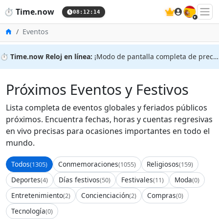
🇪🇸
⏱️
Time.now
08:12:14
Inicio
Eventos
⏱️
Time.now Reloj en línea:
¡Modo de pantalla completa de precisión!
Próximos Eventos y Festivos
Lista completa de eventos globales y feriados públicos
próximos. Encuentra fechas, horas y cuentas regresivas
en vivo precisas para ocasiones importantes en todo el
mundo.
Todos
Conmemoraciones
Religiosos
(1305)
(1055)
(159)
Deportes
Días festivos
Festivales
Moda
(4)
(50)
(11)
(0)
Entretenimiento
Concienciación
Compras
(2)
(2)
(0)
Tecnología
(0)