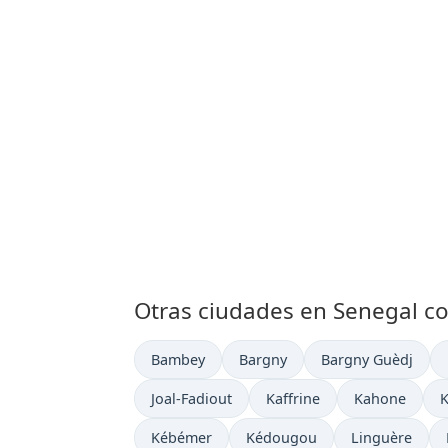
Otras ciudades en Senegal co
Hora actual en
Hora actual en
Hora actual en
Bambey
Bargny
Bargny Guèdj
Hora actual en
Hora actual en
Hora actual e
H
Joal-Fadiout
Kaffrine
Kahone
K
Hora actual en
Hora actual en
Hora actual e
Kébémer
Kédougou
Linguère