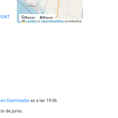
GMT
Mapas
Mapas
Leaflet
|
©
OpenStreetMap
contributors
l en Diamniadio
es a las 19:36.
io de junio.