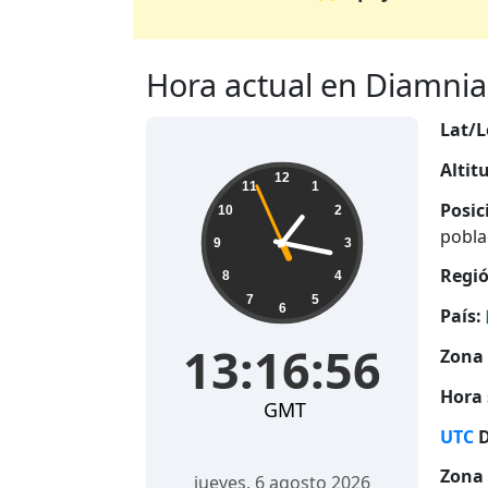
Hora actual en Diamniad
Lat/L
Altit
13:16:57
12
11
1
Posic
10
2
pobla
9
3
Regió
8
4
7
5
6
País:
13:16:57
Zona 
Hora 
GMT
UTC
D
Zona 
jueves, 6 agosto 2026