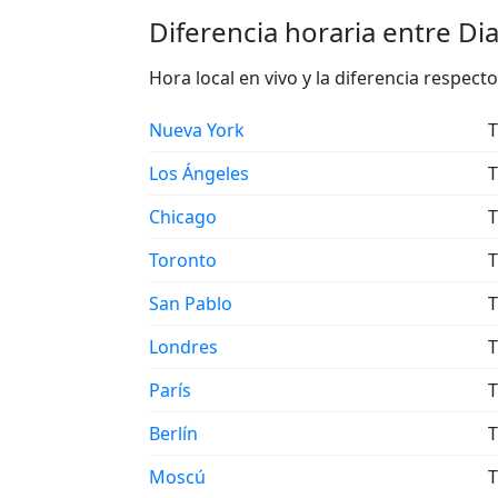
Diferencia horaria entre Di
Hora local en vivo y la diferencia respec
Nueva York
T
Los Ángeles
T
Chicago
T
Toronto
T
San Pablo
T
Londres
T
París
T
Berlín
T
Moscú
T