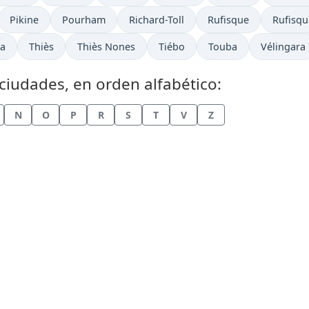
Hora actual en
Hora actual en
Hora actual en
Hora actual en
Hora ac
Pikine
Pourham
Richard-Toll
Rufisque
Rufisqu
en
Hora actual en
Hora actual en
Hora actual en
Hora actual en
Hora actu
a
Thiès
Thiès Nones
Tiébo
Touba
Vélingara
ciudades, en orden alfabético:
N
O
P
R
S
T
V
Z