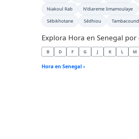
Hora actual en
Hora actual en
Niakoul Rab
N’diareme limamoulaye
Hora actual en
Hora actual en
Hora actual 
Sébikhotane
Sédhiou
Tambacound
Explora Hora en Senegal por 
B
D
F
G
J
K
L
M
Hora en Senegal ›