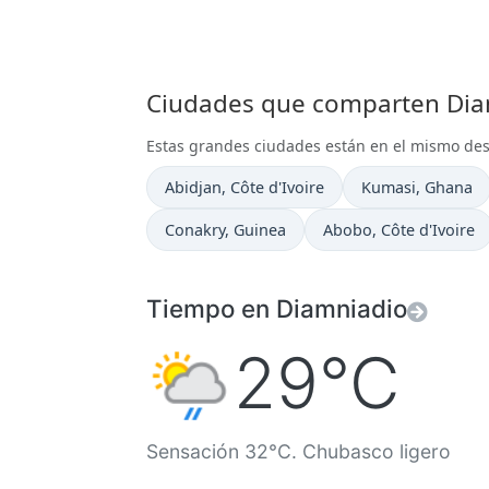
Ciudades que comparten Diam
Estas grandes ciudades están en el mismo de
Hora actual en
Hora actual en
Abidjan
, Côte d'Ivoire
Kumasi
, Ghana
Hora actual en
Hora actual en
Conakry
, Guinea
Abobo
, Côte d'Ivoire
Tiempo en Diamniadio
29°C
Sensación 32°C. Chubasco ligero