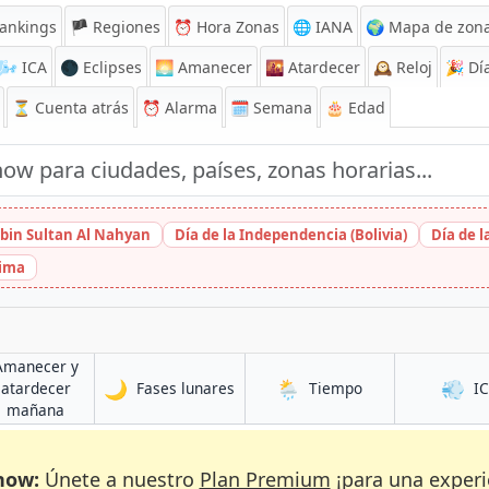
ankings
🏴 Regiones
⏰
Hora Zonas
🌐 IANA
🌍 Mapa de zona
🌬️
ICA
🌑 Eclipses
🌅
Amanecer
🌇
Atardecer
🕰️
Reloj
🎉
Día
⏳
Cuenta atrás
⏰
Alarma
🗓️ Semana
🎂 Edad
bin Sultan Al Nahyan
Día de la Independencia (Bolivia)
Día de 
hima
Amanecer y
🌙
🌦️
💨
en Diamniadio
en Diamniadio
atardecer
Fases lunares
Tiempo
I
dio
en Diamniadio
mañana
now:
Únete a nuestro
Plan Premium
¡para una experi