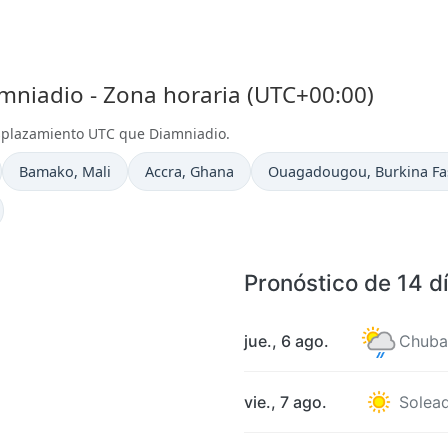
niadio - Zona horaria (UTC+00:00)
splazamiento UTC que Diamniadio.
Hora actual en
Hora actual en
Hora actual en
Bamako
, Mali
Accra
, Ghana
Ouagadougou
, Burkina F
Pronóstico de 14 d
jue., 6 ago.
Chuba
vie., 7 ago.
Solea