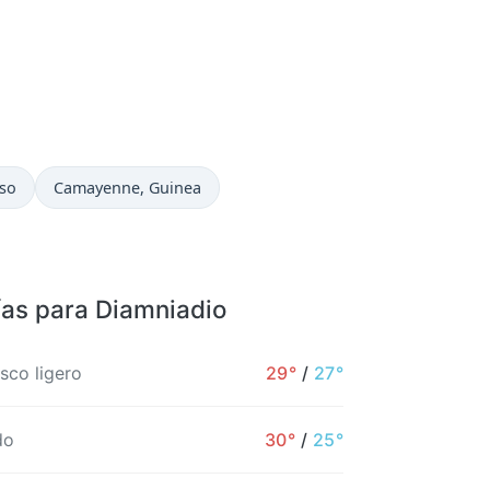
Hora actual en
aso
Camayenne
, Guinea
ías para Diamniadio
sco ligero
29°
/
27°
do
30°
/
25°