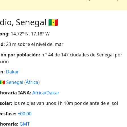
io, Senegal 🇸🇳
ong:
14.72° N, 17.18° W
ud:
23 m sobre el nivel del mar
ión por población:
n.º 44 de 147 ciudades de Senegal por
ción
n:
Dakar
🇸🇳
Senegal
(
África
)
horaria IANA:
Africa/Dakar
solar:
los relojes van unos 1h 10m por delante de el sol
esfase:
+00:00
horaria:
GMT