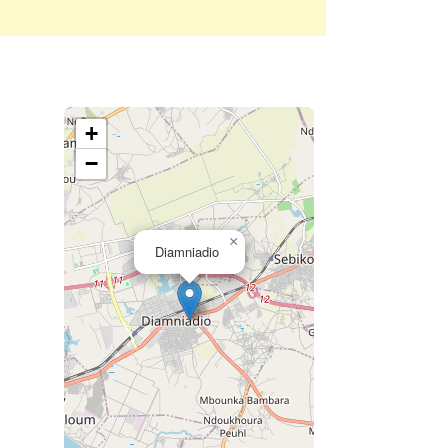
+
−
×
Diamniadio