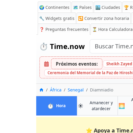
🌍 Continentes
🗺️ Países
🏙️ Ciudades
🏆 R
🔧 Widgets gratis
🔁
Convertir zona horaria
❓
Preguntas frecuentes
⏳ Hora Calculadora
⏱️
Time.now
Próximos eventos:
Sheikh Zayed 
Ceremonia del Memorial de la Paz de Hiros
Inicio
África
Senegal
Diamniadio
Amanecer y
⏱️
☀️
🌅
en Diamniadio
Hora
en Diamnia
atardecer
⭐
Apoya a Time.