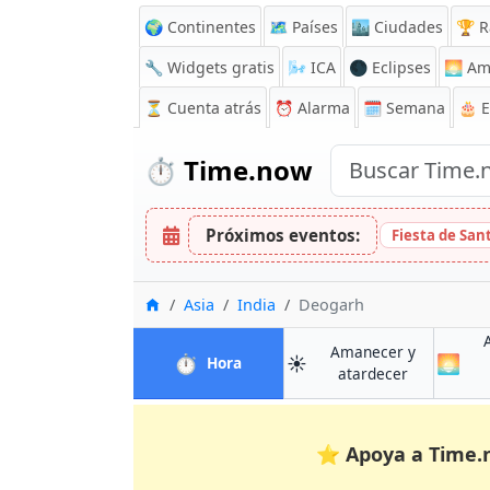
🌍 Continentes
🗺️ Países
🏙️ Ciudades
🏆 R
🔧 Widgets gratis
🌬️
ICA
🌑 Eclipses
🌅
Am
⏳
Cuenta atrás
⏰
Alarma
🗓️ Semana
🎂 
⏱️
Time.now
Próximos eventos:
Fiesta de San
Inicio
Asia
India
Deogarh
Amanecer y
⏱️
☀️
🌅
en Deogarh
Hora
en Deogar
atardecer
⭐
Apoya a Time.