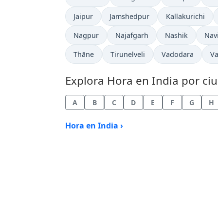
Hora actual en
Hora actual en
Hora actual en
Jaipur
Jamshedpur
Kallakurichi
Hora actual en
Hora actual en
Hora actual en
Hora
Nagpur
Najafgarh
Nashik
Nav
Hora actual en
Hora actual en
Hora actual en
Ho
Thāne
Tirunelveli
Vadodara
Va
Explora Hora en India por ciu
A
B
C
D
E
F
G
H
Hora en India ›