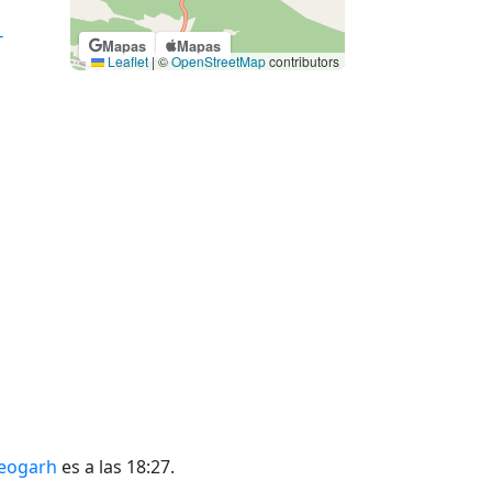
T
Mapas
Mapas
Leaflet
|
©
OpenStreetMap
contributors
Deogarh
es a las 18:27.