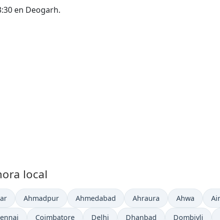
-13:30 en Deogarh.
ora local
l en
Hora actual en
Hora actual en
Hora actual en
Hora actual 
Ho
ar
Ahmadpur
Ahmedabad
Ahraura
Ahwa
Air
ra actual en
Hora actual en
Hora actual en
Hora actual en
Hora actual e
ennai
Coimbatore
Delhi
Dhanbad
Dombivli