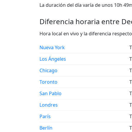
La duración del día varía de unos 10h 49m 
Diferencia horaria entre De
Hora local en vivo y la diferencia respe
Nueva York
T
Los Ángeles
T
Chicago
T
Toronto
T
San Pablo
T
Londres
T
París
T
Berlín
T