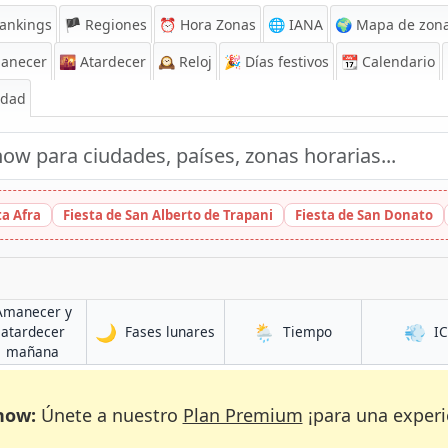
ankings
🏴 Regiones
⏰
Hora Zonas
🌐 IANA
🌍 Mapa de zona
anecer
🌇
Atardecer
🕰️
Reloj
🎉
Días festivos
📆
Calendario
Edad
ta Afra
Fiesta de San Alberto de Trapani
Fiesta de San Donato
Amanecer y
🌙
🌦️
💨
en Deogarh
en Deogarh
atardecer
Fases lunares
Tiempo
I
h
en Deogarh
mañana
now:
Únete a nuestro
Plan Premium
¡para una experi