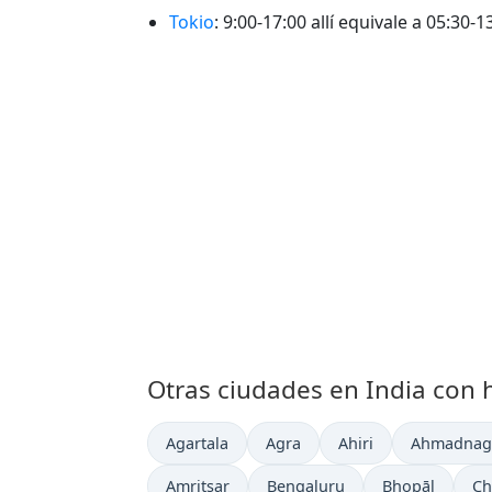
Tokio
: 9:00-17:00 allí equivale a 05:30
Otras ciudades en India con h
Hora actual en
Hora actual en
Hora actual en
Hora actua
Agartala
Agra
Ahiri
Ahmadnag
Hora actual en
Hora actual en
Hora actual en
Ho
Amritsar
Bengaluru
Bhopāl
Ch