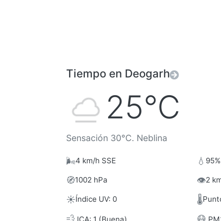
Tiempo en Deogarh
25°C
Sensación 30°C. Neblina
🌬️
💧
4 km/h SSE
95%
🧭
👁️
1002 hPa
2 km
☀️
🌡️
Índice UV: 0
Punt
💨
😷
ICA: 1 (Buena)
PM2