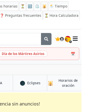
s horarias
⏳
🔡
⏲️
🕌
🌦️ Tiempo
❓
Preguntas frecuentes
⏳ Hora Calculadora
🇪🇸
📅
Día de los Mártires Asirios
Horarios de
🌑
🕌
en Deogarh
en Deogarh
CA
Eclipses
en Deogarh
oración
encia sin anuncios!