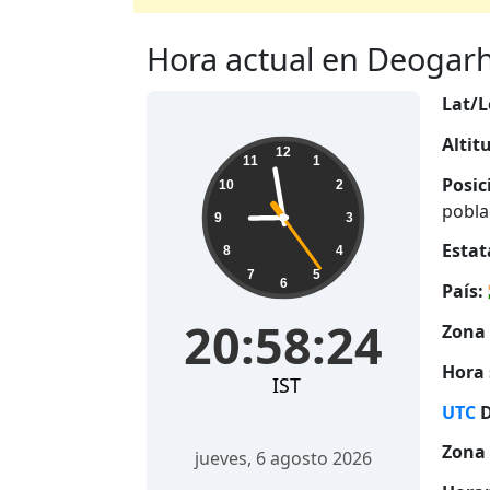
Hora actual en Deogarh,
Lat/L
Altit
20:58:25
12
11
1
Posic
10
2
pobla
9
3
Estat
8
4
7
5
6
País:
20:58:25
Zona 
Hora 
IST
UTC
D
Zona 
jueves, 6 agosto 2026