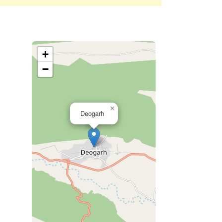
+
−
×
Deogarh