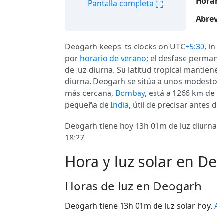
Horar
⛶
Pantalla completa
Abrev
Deogarh keeps its clocks on UTC
+5:30
, i
por
horario de verano
; el desfase perman
de luz diurna. Su latitud tropical mantien
diurna. Deogarh se sitúa a unos modestos
más cercana,
Bombay
, está a 1266 km de
pequeña de
India
, útil de precisar ante
Deogarh tiene hoy 13h 01m de luz diurna,
18:27.
Hora y luz solar en D
Horas de luz en Deogarh
Deogarh tiene 13h 01m de luz solar hoy.