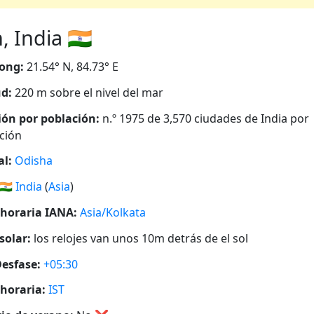
 India 🇮🇳
ong:
21.54° N, 84.73° E
ud:
220 m sobre el nivel del mar
ión por población:
n.º 1975 de 3,570 ciudades de India por
ción
al:
Odisha
🇮🇳
India
(
Asia
)
horaria IANA:
Asia/Kolkata
solar:
los relojes van unos 10m detrás de el sol
esfase:
+05:30
horaria:
IST