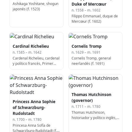
Ashikaga Yoshitane, shogun
Duke of Mercœur
japonés (f. 1523)
n. 1558 – m. 1602
Filippo Emmanuel, duque de
Mercœur (f. 1602)
Cardinal Richelieu
Cornelis Tromp
n. 1585 – m. 1642
n. 1629 – m. 1691
Cardenal Richelieu, cardenal
Cornelis Tromp, general
y político francés, Primer
neerlandés (f. 1691)
Ministro del Monarca
francés (n. 1585)
Thomas Hutchinson
(governor)
Princess Anna Sophie
n. 1711 – m. 1780
of Schwarzburg-
Thomas Hutchinson,
Rudolstadt
historiador y político inglés,
n. 1700 – m. 1780
gobernador de la Provincia
Princesa Anna Sofía de
de Massachusetts Bay (f.
Schwarzburg-Rudolstadt (f.