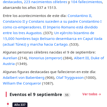
destacados
,
223 nacimientos célebres
y
104 fallecimientos
,
abarcando los años 337 a 1513.
Entre los acontecimientos de este día:
Constantino II,
Constancio II y Constans suceden a su padre Constantino I
como co-emperadores. El Imperio Romano está dividido
entre los tres Augustos.
(337);
Un ejército bizantino de
15,000 hombres bajo Belisario desembarca en Caput Vada
(actual Túnez) y marcha hacia Cartago.
(533).
Algunas personas célebres nacidas el 9 de septiembre:
Aurelian
(214),
Honorius (emperor)
(384),
Albert III, Duke of
Austria
(1349).
Algunas figuras destacadas que fallecieron en este día:
Adalbert von Babenberg
(906),
Olaf Tryggvason
(1000),
William the Conqueror
(1087).
Eventos el 9 septiembre
Ver todos →
55
Año 337