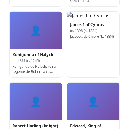
santa sueca
James I of Cyprus
👤
m. 1398 (n. 1334)
Jacobo I de Chipre (b. 1334)
Kunigunda of Halych
m. 1285 (n. 1245)
Kunigunda de Halych, reina
regente de Bohemia (b.
1245)
👤
👤
Robert Harling (knight)
Edward, King of