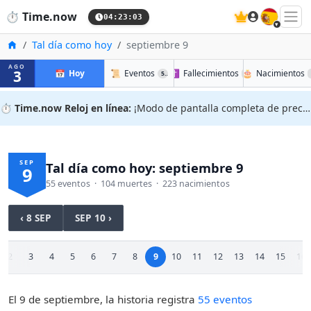
🇪🇸
⏱️
Time.now
04:23:04
Inicio
Tal día como hoy
septiembre 9
AGO
3
📅
Hoy
📜
Eventos
✝️
Fallecimientos
🎂
Nacimientos
55
104
⏱️
Time.now Reloj en línea:
¡Modo de pantalla completa de precisión!
SEP
Tal día como hoy: septiembre 9
9
55 eventos · 104 muertes · 223 nacimientos
‹ 8 SEP
SEP 10 ›
2
3
4
5
6
7
8
9
10
11
12
13
14
15
16
El 9 de septiembre, la historia registra
55 eventos