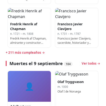
1780)
1780)
Fredrik Henrik af
Francisco Javier
Chapman
Clavijero
n. 1721 – m. 1808
n. 1731 – m. 1787
Fredrik Henrik af Chapman,
Francisco Javier Clavijero,
almirante y constructor
sacerdote, historiador y
naval sueco (f. 1808)
erudito mexicano (f. 1787)
+ 211 más cumpleaños →
Muertes el 9 septiembre
Ver todos →
104
Olaf Tryggvason
👤
m. 1000
Olaf I de Noruega