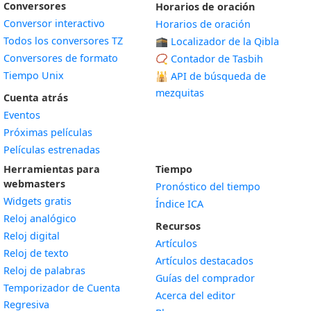
Conversores
Horarios de oración
Conversor interactivo
Horarios de oración
Todos los conversores TZ
🕋 Localizador de la Qibla
Conversores de formato
📿 Contador de Tasbih
Tiempo Unix
🕌
API de búsqueda de
mezquitas
Cuenta atrás
Eventos
Próximas películas
Películas estrenadas
Herramientas para
Tiempo
webmasters
Pronóstico del tiempo
Widgets gratis
Índice ICA
Widget
Reloj analógico
Recursos
Widget
Reloj digital
Artículos
Widget
Reloj de texto
Artículos destacados
Widget
Reloj de palabras
Guías del comprador
Temporizador de Cuenta
Acerca del editor
Widget
Regresiva