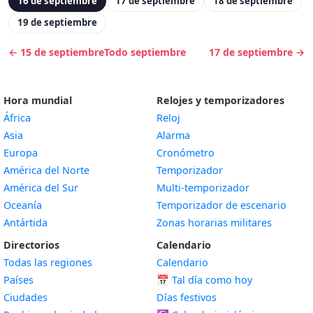
16 de septiembre
17 de septiembre
18 de septiembre
19 de septiembre
← 15 de septiembre
Todo septiembre
17 de septiembre →
Hora mundial
Relojes y temporizadores
África
Reloj
Asia
Alarma
Europa
Cronómetro
América del Norte
Temporizador
América del Sur
Multi-temporizador
Oceanía
Temporizador de escenario
Antártida
Zonas horarias militares
Directorios
Calendario
Todas las regiones
Calendario
Países
📅
Tal día como hoy
Ciudades
Días festivos