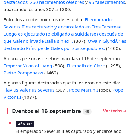
destacados
,
260 nacimientos célebres
y
95 fallecimientos
,
abarcando los años 307 a 1880.
Entre los acontecimientos de este día:
El emperador
Severus II es capturado y encarcelado en Tres Tabernae.
Luego es ejecutado (o obligado a suicidarse) después de
que Galerio invade Italia sin éx...
(307);
Owain Glyndŵr es
declarado Príncipe de Gales por sus seguidores.
(1400).
Algunas personas célebres nacidas el 16 de septiembre:
Emperor Yuan of Liang
(508),
Elizabeth de Clare
(1295),
Pietro Pomponazzi
(1462).
Algunas figuras destacadas que fallecieron en este día:
Flavius Valerius Severus
(307),
Pope Martin I
(656),
Pope
Victor III
(1087).
Eventos el 16 septiembre
Ver todos →
45
Año 307
El emperador Severus II es capturado y encarcelado