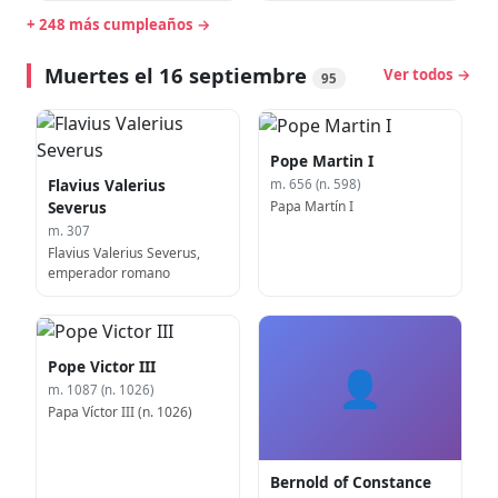
Guerra (n. 1678)
+ 248 más cumpleaños →
Muertes el 16 septiembre
Ver todos →
95
Pope Martin I
Flavius Valerius
m. 656 (n. 598)
Papa Martín I
Severus
m. 307
Flavius Valerius Severus,
emperador romano
Pope Victor III
👤
m. 1087 (n. 1026)
Papa Víctor III (n. 1026)
Bernold of Constance