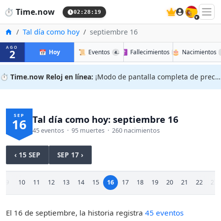
🇪🇸
⏱️
Time.now
02:28:20
Inicio
Tal día como hoy
septiembre 16
AGO
2
📅
Hoy
📜
Eventos
✝️
Fallecimientos
🎂
Nacimientos
45
95
⏱️
Time.now Reloj en línea:
¡Modo de pantalla completa de precisión!
SEP
Tal día como hoy: septiembre 16
16
45 eventos · 95 muertes · 260 nacimientos
‹ 15 SEP
SEP 17 ›
9
10
11
12
13
14
15
16
17
18
19
20
21
22
23
El 16 de septiembre, la historia registra
45 eventos