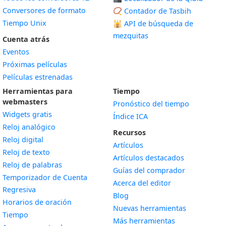
Conversores de formato
📿 Contador de Tasbih
Tiempo Unix
🕌
API de búsqueda de
mezquitas
Cuenta atrás
Eventos
Próximas películas
Películas estrenadas
Herramientas para
Tiempo
webmasters
Pronóstico del tiempo
Widgets gratis
Índice ICA
Widget
Reloj analógico
Recursos
Widget
Reloj digital
Artículos
Widget
Reloj de texto
Artículos destacados
Widget
Reloj de palabras
Guías del comprador
Temporizador de Cuenta
Acerca del editor
Widget
Regresiva
Blog
Widget
Horarios de oración
Nuevas herramientas
Widget
Tiempo
Más herramientas
Widget