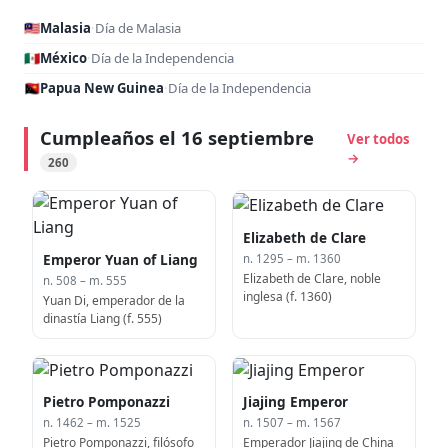
🇲🇾
Malasia
·
Día de Malasia
🇲🇽
México
·
Día de la Independencia
🇵🇬
Papua New Guinea
·
Día de la Independencia
Cumpleaños el 16 septiembre
Ver todos
→
260
Elizabeth de Clare
Emperor Yuan of Liang
n. 1295 – m. 1360
Elizabeth de Clare, noble
n. 508 – m. 555
inglesa (f. 1360)
Yuan Di, emperador de la
dinastía Liang (f. 555)
Pietro Pomponazzi
Jiajing Emperor
n. 1462 – m. 1525
n. 1507 – m. 1567
Pietro Pomponazzi, filósofo
Emperador Jiajing de China