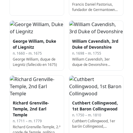
1712)
Francis Daniel Pastorius,
fundador de Germantown
(fallecido en 1720)
George William, Duke
William Cavendish, 3rd
of Liegnitz
Duke of Devonshire
n. 1660 – m. 1675
n. 1698 – m. 1755
George William, duque de
William Cavendish, 3er
Liegnitz (fallecido en 1675)
duque de Devonshire
(fallecido en 1755)
Richard Grenville-
Cuthbert Collingwood,
Temple, 2nd Earl
1st Baron Collingwood
Temple
n. 1750 – m. 1810
Cuthbert Collingwood, 1er
n. 1711 – m. 1779
barón Collingwood,
Richard Grenville-Temple, 2.º
almirante inglés (f. 1810)
conde de Temple, político