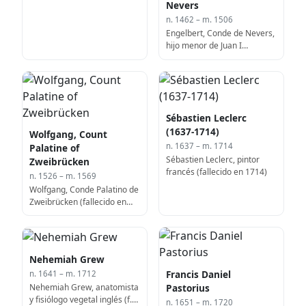
(f. 1430)
Nevers
n. 1462 – m. 1506
Engelbert, Conde de Nevers,
hijo menor de Juan I
(fallecido en 1506)
Sébastien Leclerc
(1637-1714)
Wolfgang, Count
n. 1637 – m. 1714
Palatine of
Sébastien Leclerc, pintor
Zweibrücken
francés (fallecido en 1714)
n. 1526 – m. 1569
Wolfgang, Conde Palatino de
Zweibrücken (fallecido en
1569)
Nehemiah Grew
Francis Daniel
n. 1641 – m. 1712
Nehemiah Grew, anatomista
Pastorius
y fisiólogo vegetal inglés (f.
n. 1651 – m. 1720