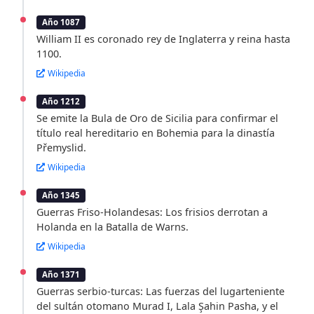
Año 1087
William II es coronado rey de Inglaterra y reina hasta
1100.
Wikipedia
Año 1212
Se emite la Bula de Oro de Sicilia para confirmar el
título real hereditario en Bohemia para la dinastía
Přemyslid.
Wikipedia
Año 1345
Guerras Friso-Holandesas: Los frisios derrotan a
Holanda en la Batalla de Warns.
Wikipedia
Año 1371
Guerras serbio-turcas: Las fuerzas del lugarteniente
del sultán otomano Murad I, Lala Şahin Pasha, y el