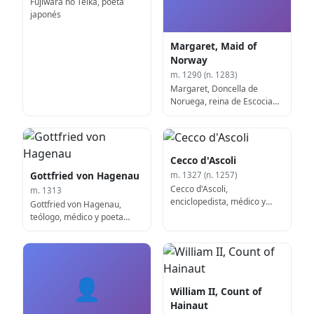
Fujiwara no Teika, poeta
japonés
Margaret, Maid of
Norway
m. 1290 (n. 1283)
Margaret, Doncella de
Noruega, reina de Escocia
(n. 1283)
Cecco d'Ascoli
Gottfried von Hagenau
m. 1327 (n. 1257)
Cecco d'Ascoli,
m. 1313
enciclopedista, médico y
Gottfried von Hagenau,
poeta italiano (n. 1257)
teólogo, médico y poeta
alsaciano
👤
William II, Count of
Hainaut