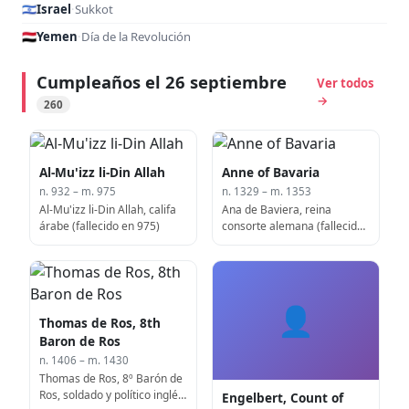
🇮🇱
Israel
·
Sukkot
🇾🇪
Yemen
·
Día de la Revolución
Cumpleaños el 26 septiembre
Ver todos
→
260
Al-Mu'izz li-Din Allah
Anne of Bavaria
n. 932 – m. 975
n. 1329 – m. 1353
Al-Mu'izz li-Din Allah, califa
Ana de Baviera, reina
árabe (fallecido en 975)
consorte alemana (fallecida
en 1353)
👤
Thomas de Ros, 8th
Baron de Ros
n. 1406 – m. 1430
Thomas de Ros, 8º Barón de
Ros, soldado y político inglés
Engelbert, Count of