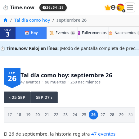
🇪🇸
⏱️
Time.now
20:54:20
Inicio
Tal día como hoy
septiembre 26
AGO
3
📅
Hoy
📜
Eventos
✝️
Fallecimientos
🎂
Nacimientos
47
98
⏱️
Time.now Reloj en línea:
¡Modo de pantalla completa de precisión!
SEP
Tal día como hoy: septiembre 26
26
47 eventos · 98 muertes · 260 nacimientos
‹ 25 SEP
SEP 27 ›
16
17
18
19
20
21
22
23
24
25
26
27
28
29
30
El 26 de septiembre, la historia registra
47 eventos