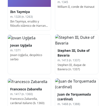
m. 1345
William II, conde de Hainaut
Ibn Taymiya
m. 1328 (n. 1263)
Ibn Taymiya, erudito y
filósofo islámico de Harran
(n. 1263)
Jovan Uglješa
Stephen III, Duke of
m. 1371
Jovan Uglješa, despótico
Bavaria
serbio
m. 1413 (n. 1337)
Stephen III, duque de
Baviera (n. 1337)
Francesco Zabarella
Juan de Torquemada
m. 1417 (n. 1360)
Francesco Zabarella,
(cardinal)
cardenal italiano (b. 1360)
m. 1468 (n. 1388)