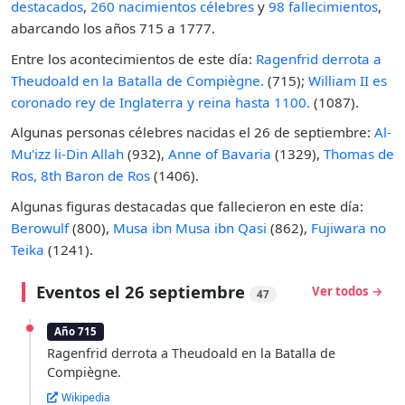
destacados
,
260 nacimientos célebres
y
98 fallecimientos
,
abarcando los años 715 a 1777.
Entre los acontecimientos de este día:
Ragenfrid derrota a
Theudoald en la Batalla de Compiègne.
(715);
William II es
coronado rey de Inglaterra y reina hasta 1100.
(1087).
Algunas personas célebres nacidas el 26 de septiembre:
Al-
Mu'izz li-Din Allah
(932),
Anne of Bavaria
(1329),
Thomas de
Ros, 8th Baron de Ros
(1406).
Algunas figuras destacadas que fallecieron en este día:
Berowulf
(800),
Musa ibn Musa ibn Qasi
(862),
Fujiwara no
Teika
(1241).
Eventos el 26 septiembre
Ver todos →
47
Año 715
Ragenfrid derrota a Theudoald en la Batalla de
Compiègne.
Wikipedia