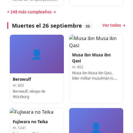
inglés, Primer Lord del
Almirantazgo (f. 1779)
+ 248 más cumpleaños →
Muertes el 26 septiembre
Ver todos →
98
👤
Musa ibn Musa ibn
Qasi
m. 862
Musa ibn Musa ibn Qasi,
líder militar musulmán (c.
Berowulf
790)
m. 800
Berowulf, obispo de
Würzburg
Fujiwara no Teika
👤
m. 1241