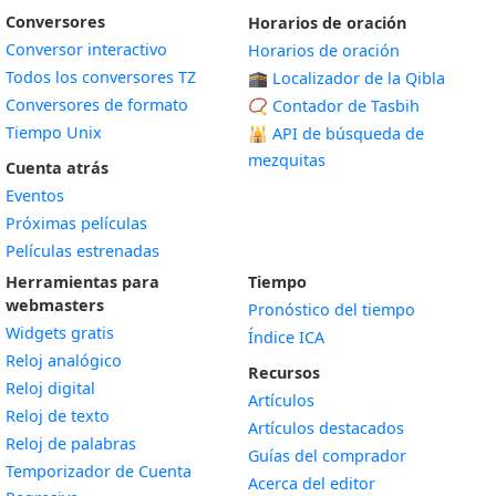
Conversores
Horarios de oración
Conversor interactivo
Horarios de oración
Todos los conversores TZ
🕋 Localizador de la Qibla
Conversores de formato
📿 Contador de Tasbih
Tiempo Unix
🕌
API de búsqueda de
mezquitas
Cuenta atrás
Eventos
Próximas películas
Películas estrenadas
Herramientas para
Tiempo
webmasters
Pronóstico del tiempo
Widgets gratis
Índice ICA
Widget
Reloj analógico
Recursos
Widget
Reloj digital
Artículos
Widget
Reloj de texto
Artículos destacados
Widget
Reloj de palabras
Guías del comprador
Temporizador de Cuenta
Acerca del editor
Widget