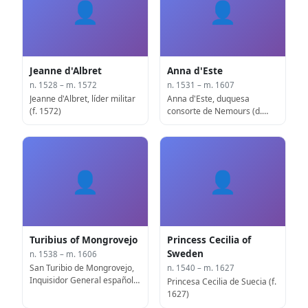
👤
👤
Jeanne d'Albret
Anna d'Este
n. 1528 – m. 1572
n. 1531 – m. 1607
Jeanne d'Albret, líder militar
Anna d'Este, duquesa
(f. 1572)
consorte de Nemours (d.
1607)
👤
👤
Turibius of Mongrovejo
Princess Cecilia of
Sweden
n. 1538 – m. 1606
San Turibio de Mongrovejo,
n. 1540 – m. 1627
Inquisidor General español,
Princesa Cecilia de Suecia (f.
arzobispo de Lima (f. 1606)
1627)