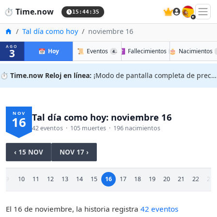
🇪🇸
⏱️
Time.now
15:44:36
Inicio
Tal día como hoy
noviembre 16
AGO
3
📅
Hoy
📜
Eventos
✝️
Fallecimientos
🎂
Nacimientos
42
105
⏱️
Time.now Reloj en línea:
¡Modo de pantalla completa de precisión!
NOV
Tal día como hoy: noviembre 16
16
42 eventos · 105 muertes · 196 nacimientos
‹ 15 NOV
NOV 17 ›
9
10
11
12
13
14
15
16
17
18
19
20
21
22
23
El 16 de noviembre, la historia registra
42 eventos