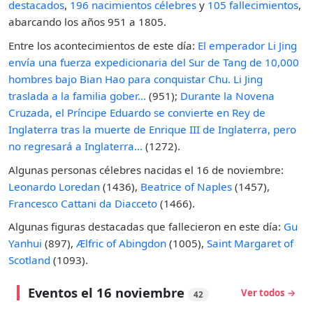
destacados
,
196 nacimientos célebres
y
105 fallecimientos
,
abarcando los años 951 a 1805.
Entre los acontecimientos de este día:
El emperador Li Jing
envía una fuerza expedicionaria del Sur de Tang de 10,000
hombres bajo Bian Hao para conquistar Chu. Li Jing
traslada a la familia gober...
(951);
Durante la Novena
Cruzada, el Príncipe Eduardo se convierte en Rey de
Inglaterra tras la muerte de Enrique III de Inglaterra, pero
no regresará a Inglaterra...
(1272).
Algunas personas célebres nacidas el 16 de noviembre:
Leonardo Loredan
(1436),
Beatrice of Naples
(1457),
Francesco Cattani da Diacceto
(1466).
Algunas figuras destacadas que fallecieron en este día:
Gu
Yanhui
(897),
Ælfric of Abingdon
(1005),
Saint Margaret of
Scotland
(1093).
Eventos el 16 noviembre
Ver todos →
42