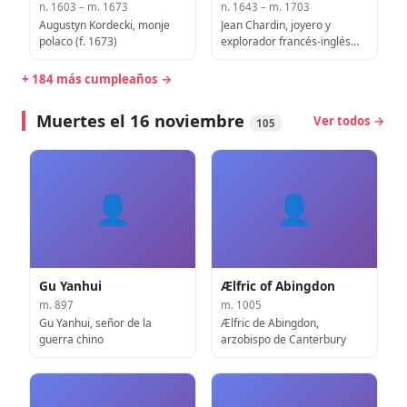
n. 1603 – m. 1673
n. 1643 – m. 1703
Augustyn Kordecki, monje
Jean Chardin, joyero y
polaco (f. 1673)
explorador francés-inglés
(fallecido en 1703)
+ 184 más cumpleaños →
Muertes el 16 noviembre
Ver todos →
105
👤
👤
Gu Yanhui
Ælfric of Abingdon
m. 897
m. 1005
Gu Yanhui, señor de la
Ælfric de Abingdon,
guerra chino
arzobispo de Canterbury