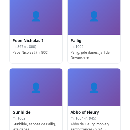
👤
👤
Pope Nicholas I
Pallig
m. 867 (n. 800)
m. 1002
Papa Nicolás I (n. 800)
Pallig, jefe danés, Jarl de
Devonshire
👤
👤
Gunhilde
Abbo of Fleury
m. 1002
m. 1004 (n. 945)
Gunhilde, esposa de Pallig,
Abbo de Fleury, monje y
jefe danés
santo francés (n. 945)