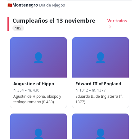
🇲🇪
Montenegro
·
Día de Njegos
Cumpleaños el 13 noviembre
Ver todos
→
185
👤
👤
Augustine of Hippo
Edward III of England
n. 354 – m. 430
n. 1312 – m. 1377
Agustín de Hipona, obispo y
Eduardo III de Inglaterra (f.
teólogo romano (f. 430)
1377)
👤
👤