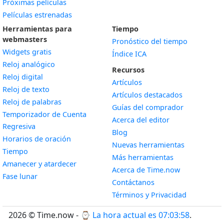
Próximas películas
Películas estrenadas
Herramientas para
Tiempo
webmasters
Pronóstico del tiempo
Widgets gratis
Índice ICA
Widget
Reloj analógico
Recursos
Widget
Reloj digital
Artículos
Widget
Reloj de texto
Artículos destacados
Widget
Reloj de palabras
Guías del comprador
Temporizador de Cuenta
Acerca del editor
Widget
Regresiva
Blog
Widget
Horarios de oración
Nuevas herramientas
Widget
Tiempo
Más herramientas
Widget
Amanecer y atardecer
Acerca de Time.now
Widget
Fase lunar
Contáctanos
Términos y Privacidad
2026 © Time.now - ⌚
La hora actual es 07:03:59
.