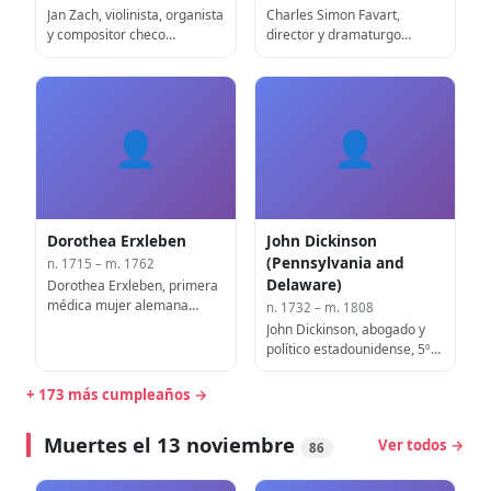
Jan Zach, violinista, organista
Charles Simon Favart,
y compositor checo
director y dramaturgo
(fallecido en 1773)
francés (fallecido en 1792)
👤
👤
Dorothea Erxleben
John Dickinson
(Pennsylvania and
n. 1715 – m. 1762
Delaware)
Dorothea Erxleben, primera
médica mujer alemana
n. 1732 – m. 1808
(fallecida en 1762)
John Dickinson, abogado y
político estadounidense, 5º
gobernador de Pensilvania
(f. 1808)
+ 173 más cumpleaños →
Muertes el 13 noviembre
Ver todos →
86