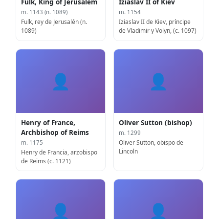
Fulk, King of Jerusalem
Iziaslav II of Kiev
m. 1143 (n. 1089)
m. 1154
Fulk, rey de Jerusalén (n.
Iziaslav II de Kiev, príncipe
1089)
de Vladimir y Volyn, (c. 1097)
👤
👤
Henry of France,
Oliver Sutton (bishop)
Archbishop of Reims
m. 1299
Oliver Sutton, obispo de
m. 1175
Lincoln
Henry de Francia, arzobispo
de Reims (c. 1121)
👤
👤