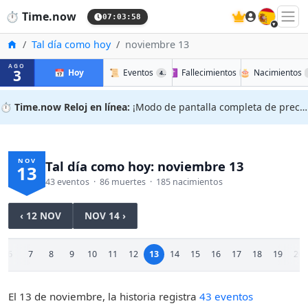
🇪🇸
⏱️
Time.now
07:03:59
Inicio
Tal día como hoy
noviembre 13
AGO
3
📅
Hoy
📜
Eventos
✝️
Fallecimientos
🎂
Nacimientos
43
86
⏱️
Time.now Reloj en línea:
¡Modo de pantalla completa de precisión!
NOV
Tal día como hoy: noviembre 13
13
43 eventos · 86 muertes · 185 nacimientos
‹ 12 NOV
NOV 14 ›
6
7
8
9
10
11
12
13
14
15
16
17
18
19
20
El 13 de noviembre, la historia registra
43 eventos