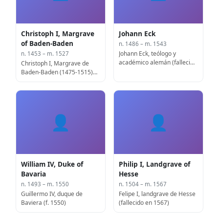
Christoph I, Margrave
Johann Eck
of Baden-Baden
n. 1486 – m. 1543
Johann Eck, teólogo y
n. 1453 – m. 1527
académico alemán (fallecido
Christoph I, Margrave de
en 1543)
Baden-Baden (1475-1515)
(fallecido en 1527)
👤
👤
William IV, Duke of
Philip I, Landgrave of
Bavaria
Hesse
n. 1493 – m. 1550
n. 1504 – m. 1567
Guillermo IV, duque de
Felipe I, landgrave de Hesse
Baviera (f. 1550)
(fallecido en 1567)