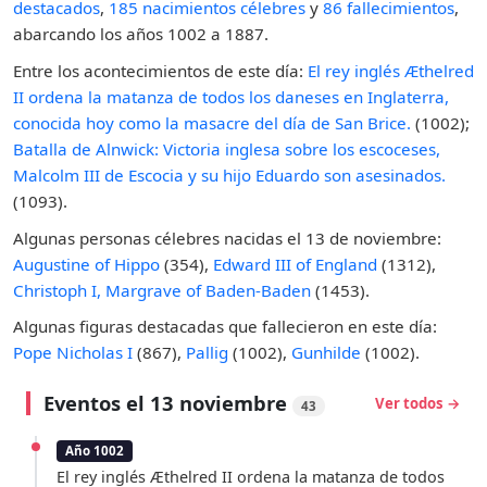
destacados
,
185 nacimientos célebres
y
86 fallecimientos
,
abarcando los años 1002 a 1887.
Entre los acontecimientos de este día:
El rey inglés Æthelred
II ordena la matanza de todos los daneses en Inglaterra,
conocida hoy como la masacre del día de San Brice.
(1002);
Batalla de Alnwick: Victoria inglesa sobre los escoceses,
Malcolm III de Escocia y su hijo Eduardo son asesinados.
(1093).
Algunas personas célebres nacidas el 13 de noviembre:
Augustine of Hippo
(354),
Edward III of England
(1312),
Christoph I, Margrave of Baden-Baden
(1453).
Algunas figuras destacadas que fallecieron en este día:
Pope Nicholas I
(867),
Pallig
(1002),
Gunhilde
(1002).
Eventos el 13 noviembre
Ver todos →
43
Año 1002
El rey inglés Æthelred II ordena la matanza de todos