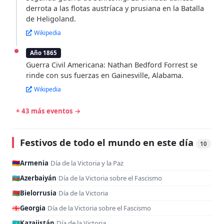
derrota a las flotas austríaca y prusiana en la Batalla
de Heligoland.
Wikipedia
Año 1865
Guerra Civil Americana: Nathan Bedford Forrest se
rinde con sus fuerzas en Gainesville, Alabama.
Wikipedia
+ 43 más eventos →
Festivos de todo el mundo en este día
10
🇦🇲
Armenia
·
Día de la Victoria y la Paz
🇦🇿
Azerbaiyán
·
Día de la Victoria sobre el Fascismo
🇧🇾
Bielorrusia
·
Día de la Victoria
🇬🇪
Georgia
·
Día de la Victoria sobre el Fascismo
🇰🇿
Kazajistán
·
Día de la Victoria