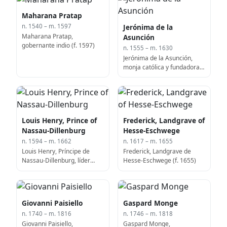
Maharana Pratap
Jerónima de la
n. 1540 – m. 1597
Maharana Pratap,
Asunción
gobernante indio (f. 1597)
n. 1555 – m. 1630
Jerónima de la Asunción,
monja católica y fundadora
del primer monasterio en
Manila (f. 1630)
Louis Henry, Prince of
Frederick, Landgrave of
Nassau-Dillenburg
Hesse-Eschwege
n. 1594 – m. 1662
n. 1617 – m. 1655
Louis Henry, Príncipe de
Frederick, Landgrave de
Nassau-Dillenburg, líder
Hesse-Eschwege (f. 1655)
militar en la Guerra de los
Treinta Años (f. 1662)
Giovanni Paisiello
Gaspard Monge
n. 1740 – m. 1816
n. 1746 – m. 1818
Giovanni Paisiello,
Gaspard Monge,