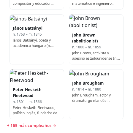
compositor y educador
matemático e ingeniero
italiano (n. 1741)
francés (n. 1746)
János Batsányi
John Brown
n. 1763 – m. 1845
János Batsányi, poeta y
(abolitionist)
académico húngaro (n.
n. 1800 – m. 1859
1763)
John Brown, activista y
asesino estadounidense (n.
1800)
John Brougham
Peter Hesketh-
n. 1814 – m. 1880
John Brougham, actor y
Fleetwood
dramaturgo irlandés-
n. 1801 – m. 1866
estadounidense (f. 1880)
Peter Hesketh-Fleetwood,
político inglés, fundador de
la ciudad de Fleetwood (f.
1866)
+ 165 más cumpleaños →