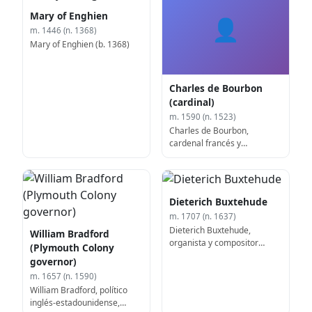
Mary of Enghien
👤
m. 1446 (n. 1368)
Mary of Enghien (b. 1368)
Charles de Bourbon
(cardinal)
m. 1590 (n. 1523)
Charles de Bourbon,
cardenal francés y
pretendiente al trono (b.
1523)
Dieterich Buxtehude
m. 1707 (n. 1637)
Dieterich Buxtehude,
William Bradford
organista y compositor
(Plymouth Colony
alemán-danés (b. 1637)
governor)
m. 1657 (n. 1590)
William Bradford, político
inglés-estadounidense,