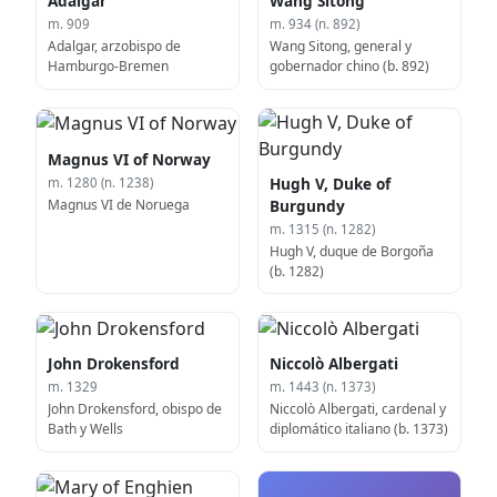
Adalgar
Wang Sitong
m. 909
m. 934 (n. 892)
Adalgar, arzobispo de
Wang Sitong, general y
Hamburgo-Bremen
gobernador chino (b. 892)
Magnus VI of Norway
Hugh V, Duke of
m. 1280 (n. 1238)
Magnus VI de Noruega
Burgundy
m. 1315 (n. 1282)
Hugh V, duque de Borgoña
(b. 1282)
John Drokensford
Niccolò Albergati
m. 1329
m. 1443 (n. 1373)
John Drokensford, obispo de
Niccolò Albergati, cardenal y
Bath y Wells
diplomático italiano (b. 1373)