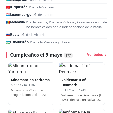
🇰🇬
Kirguistán
·
Día de la Victoria
🇱🇺
Luxemburgo
·
Día de Europa
🇲🇩
Moldavia
·
Día de Europa; Día de la Victoria y Conmemoración de
los héroes caídos por la Independencia de la Patria
🇷🇺
Rusia
·
Día de la Victoria
🇺🇿
Uzbekistán
·
Día de la Memoria y Honor
Cumpleaños el 9 mayo
Ver todos →
177
Minamoto no Yoritomo
Valdemar II of
Denmark
n. 1147 – m. 1199
Minamoto no Yoritomo,
n. 1170 – m. 1241
shogun japonés (d. 1199)
Valdemar II de Dinamarca (f.
1241) (fecha alternativa 28
de junio)