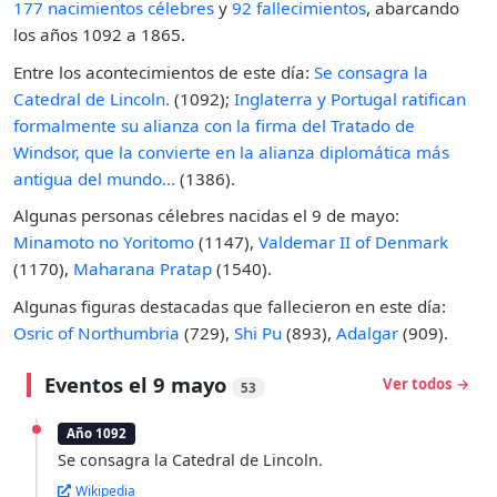
177 nacimientos célebres
y
92 fallecimientos
, abarcando
los años 1092 a 1865.
Entre los acontecimientos de este día:
Se consagra la
Catedral de Lincoln.
(1092);
Inglaterra y Portugal ratifican
formalmente su alianza con la firma del Tratado de
Windsor, que la convierte en la alianza diplomática más
antigua del mundo...
(1386).
Algunas personas célebres nacidas el 9 de mayo:
Minamoto no Yoritomo
(1147),
Valdemar II of Denmark
(1170),
Maharana Pratap
(1540).
Algunas figuras destacadas que fallecieron en este día:
Osric of Northumbria
(729),
Shi Pu
(893),
Adalgar
(909).
Eventos el 9 mayo
Ver todos →
53
Año 1092
Se consagra la Catedral de Lincoln.
Wikipedia