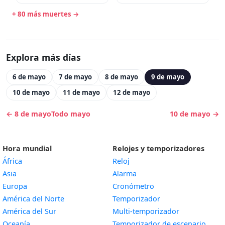
segundo gobernador de la
colonia de Plymouth (b.
+ 80 más muertes →
1590)
Explora más días
6 de mayo
7 de mayo
8 de mayo
9 de mayo
10 de mayo
11 de mayo
12 de mayo
← 8 de mayo
Todo mayo
10 de mayo →
Hora mundial
Relojes y temporizadores
África
Reloj
Asia
Alarma
Europa
Cronómetro
América del Norte
Temporizador
América del Sur
Multi-temporizador
Oceanía
Temporizador de escenario