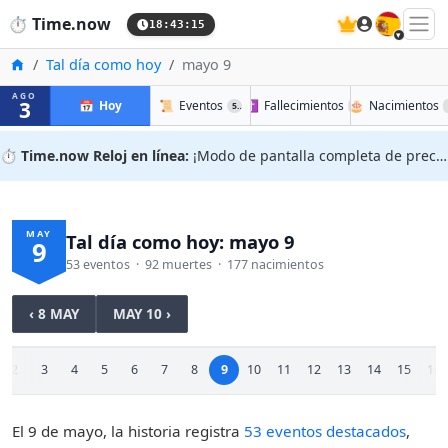
🇪🇸
⏱️
Time.now
18:43:15
Inicio
Tal día como hoy
mayo 9
AGO
3
📅
Hoy
📜
Eventos
✝️
Fallecimientos
🎂
Nacimientos
53
92
⏱️
Time.now Reloj en línea:
¡Modo de pantalla completa de precisión!
MAY
Tal día como hoy: mayo 9
9
53 eventos · 92 muertes · 177 nacimientos
‹ 8 MAY
MAY 10 ›
2
3
4
5
6
7
8
9
10
11
12
13
14
15
16
El 9 de mayo, la historia registra
53 eventos destacados
,