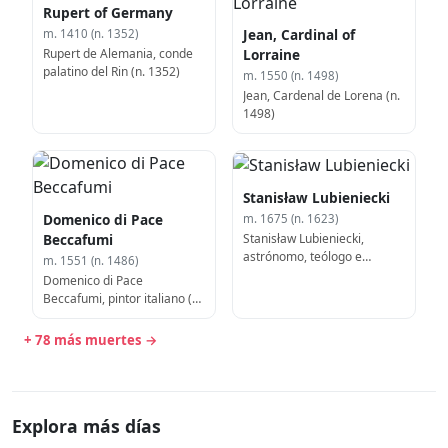
Rupert of Germany
Jean, Cardinal of
m. 1410 (n. 1352)
Rupert de Alemania, conde
Lorraine
palatino del Rin (n. 1352)
m. 1550 (n. 1498)
Jean, Cardenal de Lorena (n.
1498)
Stanisław Lubieniecki
Domenico di Pace
m. 1675 (n. 1623)
Stanisław Lubieniecki,
Beccafumi
astrónomo, teólogo e
m. 1551 (n. 1486)
historiador polaco (f. 1675)
Domenico di Pace
Beccafumi, pintor italiano (n.
1486)
+ 78 más muertes →
Explora más días