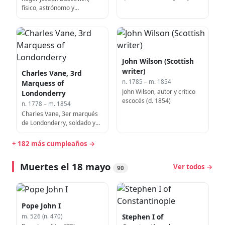
zoólogo inglés (d. 1852)
físico, astrónomo y
matemático ragusano (f.
1787)
John Wilson (Scottish
writer)
Charles Vane, 3rd
n. 1785 – m. 1854
Marquess of
John Wilson, autor y crítico
Londonderry
escocés (d. 1854)
n. 1778 – m. 1854
Charles Vane, 3er marqués
de Londonderry, soldado y
diplomático irlandés,
embajador británico en
+ 182 más cumpleaños →
Austria (f. 1854)
Muertes el 18 mayo
Ver todos →
90
Pope John I
Stephen I of
m. 526 (n. 470)