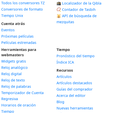
Todos los conversores TZ
🕋 Localizador de la Qibla
Conversores de formato
📿 Contador de Tasbih
Tiempo Unix
🕌
API de búsqueda de
mezquitas
Cuenta atrás
Eventos
Próximas películas
Películas estrenadas
Herramientas para
Tiempo
webmasters
Pronóstico del tiempo
Widgets gratis
Índice ICA
Widget
Reloj analógico
Recursos
Widget
Reloj digital
Artículos
Widget
Reloj de texto
Artículos destacados
Widget
Reloj de palabras
Guías del comprador
Temporizador de Cuenta
Acerca del editor
Widget
Regresiva
Blog
Widget
Horarios de oración
Nuevas herramientas
Widget
Tiempo