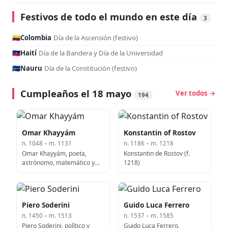
Festivos de todo el mundo en este día
3
🇨🇴
Colombia
·
Día de la Ascensión (festivo)
🇭🇹
Haití
·
Día de la Bandera y Día de la Universidad
🇳🇷
Nauru
·
Día de la Constitución (festivo)
Cumpleaños el 18 mayo
Ver todos →
194
Omar Khayyám
Konstantin of Rostov
n. 1048 – m. 1131
n. 1186 – m. 1218
Omar Khayyám, poeta,
Konstantin de Rostov (f.
astrónomo, matemático y
1218)
filósofo persa (b. 1048)
Piero Soderini
Guido Luca Ferrero
n. 1450 – m. 1513
n. 1537 – m. 1585
Piero Soderini, político y
Guido Luca Ferrero,