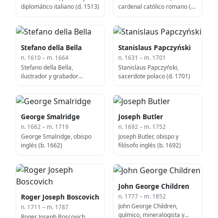
diplomático italiano (d. 1513)
cardenal católico romano (d.
1585)
Stefano della Bella
Stanislaus Papczyński
n. 1610 – m. 1664
n. 1631 – m. 1701
Stefano della Bella,
Stanislaus Papczyński,
ilustrador y grabador
sacerdote polaco (d. 1701)
italiano (b. 1610)
George Smalridge
Joseph Butler
n. 1662 – m. 1719
n. 1692 – m. 1752
George Smalridge, obispo
Joseph Butler, obispo y
inglés (b. 1662)
filósofo inglés (b. 1692)
John George Children
Roger Joseph Boscovich
n. 1777 – m. 1852
John George Children,
n. 1711 – m. 1787
químico, mineralogista y
Roger Joseph Boscovich,