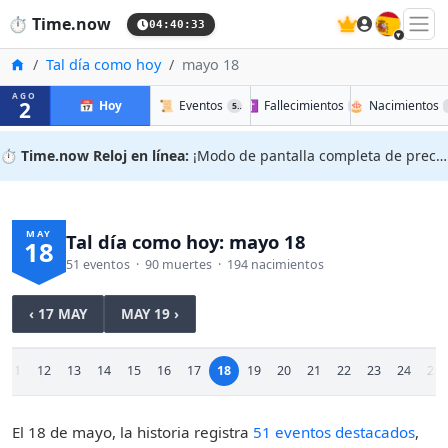
🇪🇸
⏱️
Time.now
04:40:33
Inicio
Tal día como hoy
mayo 18
AGO
2
📅
Hoy
📜
Eventos
✝️
Fallecimientos
🎂
Nacimientos
51
90
⏱️
Time.now Reloj en línea:
¡Modo de pantalla completa de precisión!
MAY
Tal día como hoy: mayo 18
18
51 eventos · 90 muertes · 194 nacimientos
‹ 17 MAY
MAY 19 ›
11
12
13
14
15
16
17
18
19
20
21
22
23
24
25
El 18 de mayo, la historia registra
51 eventos destacados
,