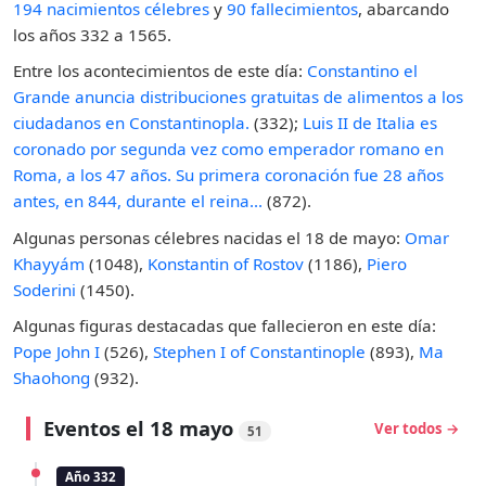
194 nacimientos célebres
y
90 fallecimientos
, abarcando
los años 332 a 1565.
Entre los acontecimientos de este día:
Constantino el
Grande anuncia distribuciones gratuitas de alimentos a los
ciudadanos en Constantinopla.
(332);
Luis II de Italia es
coronado por segunda vez como emperador romano en
Roma, a los 47 años. Su primera coronación fue 28 años
antes, en 844, durante el reina...
(872).
Algunas personas célebres nacidas el 18 de mayo:
Omar
Khayyám
(1048),
Konstantin of Rostov
(1186),
Piero
Soderini
(1450).
Algunas figuras destacadas que fallecieron en este día:
Pope John I
(526),
Stephen I of Constantinople
(893),
Ma
Shaohong
(932).
Eventos el 18 mayo
Ver todos →
51
Año 332