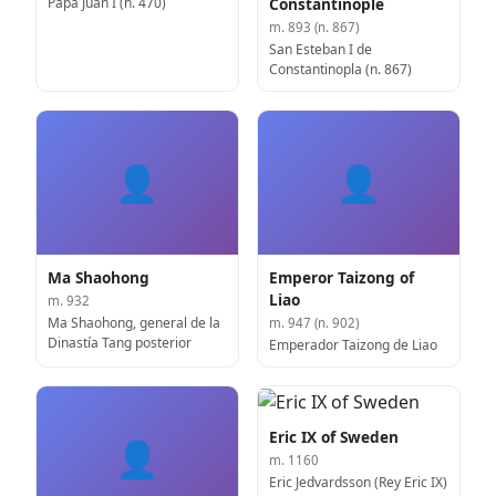
Papa Juan I (n. 470)
Constantinople
m. 893 (n. 867)
San Esteban I de
Constantinopla (n. 867)
👤
👤
Ma Shaohong
Emperor Taizong of
Liao
m. 932
Ma Shaohong, general de la
m. 947 (n. 902)
Dinastía Tang posterior
Emperador Taizong de Liao
Eric IX of Sweden
👤
m. 1160
Eric Jedvardsson (Rey Eric IX)