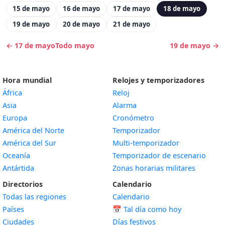
15 de mayo
16 de mayo
17 de mayo
18 de mayo
19 de mayo
20 de mayo
21 de mayo
← 17 de mayo
Todo mayo
19 de mayo →
Hora mundial
Relojes y temporizadores
África
Reloj
Asia
Alarma
Europa
Cronómetro
América del Norte
Temporizador
América del Sur
Multi-temporizador
Oceanía
Temporizador de escenario
Antártida
Zonas horarias militares
Directorios
Calendario
Todas las regiones
Calendario
Países
📅
Tal día como hoy
Ciudades
Días festivos