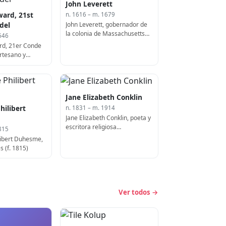
John Leverett
ard, 21st
n. 1616 – m. 1679
John Leverett, gobernador de
del
la colonia de Massachusetts
646
Bay (f. 1679)
d, 21er Conde
rtesano y
s, Gran Mando de
. 1586)
Jane Elizabeth Conklin
hilibert
n. 1831 – m. 1914
Jane Elizabeth Conklin, poeta y
escritora religiosa
815
estadounidense (f. 1914)
libert Duhesme,
s (f. 1815)
Ver todos →