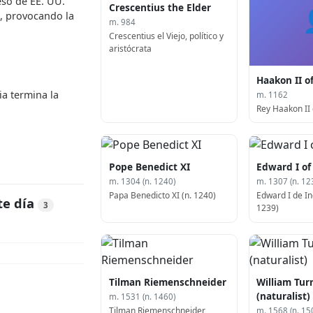
so de EE. UU.
Crescentius the Elder
a, provocando la
m. 984
Crescentius el Viejo, político y
aristócrata
Haakon II o
ia termina la
m. 1162
Rey Haakon II
Pope Benedict XI
Edward I of
m. 1304 (n. 1240)
m. 1307 (n. 12
Papa Benedicto XI (n. 1240)
Edward I de In
te día
3
1239)
Tilman Riemenschneider
William Tur
(naturalist)
m. 1531 (n. 1460)
Tilman Riemenschneider,
m. 1568 (n. 15