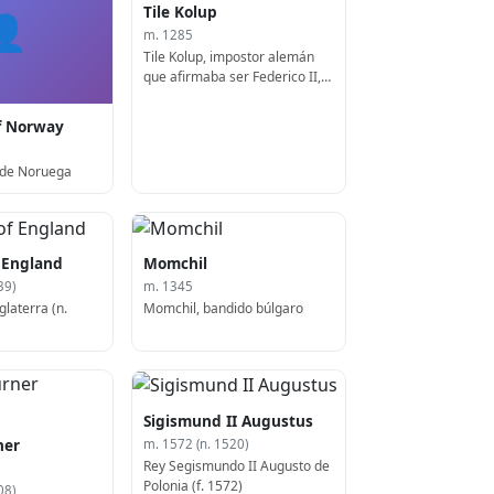
Tile Kolup
👤
m. 1285
Tile Kolup, impostor alemán
que afirmaba ser Federico II,
Emperador del Sacro Imperio
Romano Germánico
f Norway
 de Noruega
 England
Momchil
39)
m. 1345
glaterra (n.
Momchil, bandido búlgaro
Sigismund II Augustus
ner
m. 1572 (n. 1520)
Rey Segismundo II Augusto de
Polonia (f. 1572)
08)