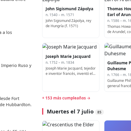
John Sigismund Zápolya
Thomas How
Earl of Arun
n. 1540 – m. 1571
John Sigismund Zápolya, rey
n. 1586 – m. 1
de Hungría (f. 1571)
Thomas Howar
de Arundel, co
 a los
político inglé
Reino Unido (n
Joseph Marie Jacquard
Guillaume P
n. 1752 – m. 1834
el Imperio Ruso y
Joseph Marie Jacquard, tejedor
Duhesme
e inventor francés, inventó el
n. 1766 – m. 1
telar Jacquard (n. 1752)
Guillaume Phi
general francé
+ 153 más cumpleaños →
desde Fort
a de Hubbardton.
Muertes el 7 julio
85