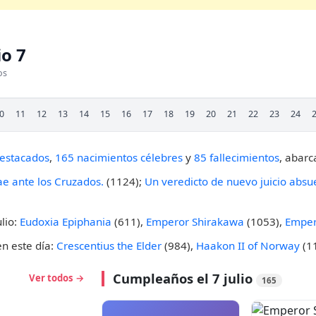
io 7
os
0
11
12
13
14
15
16
17
18
19
20
21
22
23
24
destacados
,
165 nacimientos célebres
y
85 fallecimientos
, abarc
ae ante los Cruzados.
(1124);
Un veredicto de nuevo juicio absu
lio:
Eudoxia Epiphania
(611),
Emperor Shirakawa
(1053),
Emper
en este día:
Crescentius the Elder
(984),
Haakon II of Norway
(1
Cumpleaños el 7 julio
Ver todos →
165