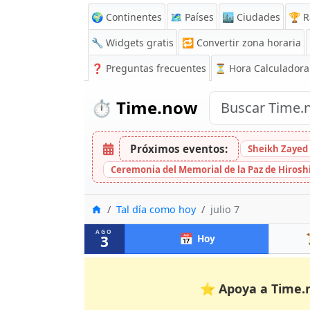
🌍 Continentes
🗺️ Países
🏙️ Ciudades
🏆 R
🔧 Widgets gratis
🔁
Convertir zona horaria
❓
Preguntas frecuentes
⏳ Hora Calculadora
⏱️
Time.now
Próximos eventos:
Sheikh Zayed 
Ceremonia del Memorial de la Paz de Hiros
Inicio
Tal día como hoy
julio 7
AGO
📅
3
Hoy
⭐
Apoya a Time.