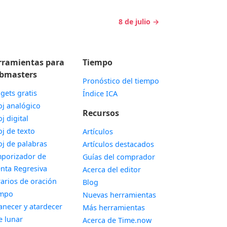
8 de julio →
rramientas para
Tiempo
bmasters
Pronóstico del tiempo
gets gratis
Índice ICA
Widget
oj analógico
Recursos
Widget
oj digital
Widget
oj de texto
Artículos
Widget
oj de palabras
Artículos destacados
porizador de
Guías del comprador
Widget
nta Regresiva
Acerca del editor
Widget
arios de oración
Blog
Widget
empo
Nuevas herramientas
Widget
necer y atardecer
Más herramientas
Widget
e lunar
Acerca de Time.now