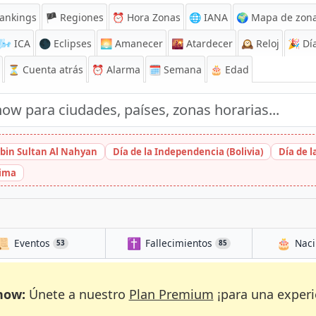
ankings
🏴 Regiones
⏰
Hora Zonas
🌐 IANA
🌍 Mapa de zona
🌬️
ICA
🌑 Eclipses
🌅
Amanecer
🌇
Atardecer
🕰️
Reloj
🎉
Día
⏳
Cuenta atrás
⏰
Alarma
🗓️ Semana
🎂 Edad
bin Sultan Al Nahyan
Día de la Independencia (Bolivia)
Día de 
hima
📜
✝️
🎂
Eventos
Fallecimientos
Naci
53
85
now:
Únete a nuestro
Plan Premium
¡para una experi