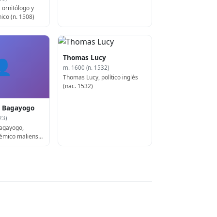
 ornitólogo y
nico (n. 1508)
Thomas Lucy
👤
m. 1600 (n. 1532)
Thomas Lucy, político inglés
(nac. 1532)
Bagayogo
23)
gayogo,
démico maliense