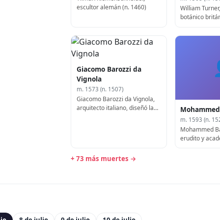
escultor alemán (n. 1460)
William Turner,
botánico britá
Giacomo Barozzi da
Vignola
m. 1573 (n. 1507)
Giacomo Barozzi da Vignola,
arquitecto italiano, diseñó la
Mohammed 
Iglesia del Gesù (f. 1573)
m. 1593 (n. 15
Mohammed Ba
erudito y aca
(n. 1523)
+ 73 más muertes →