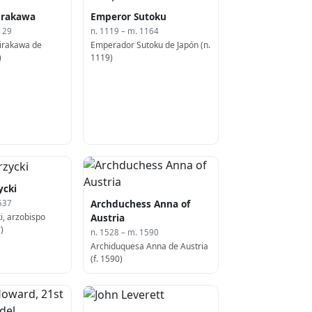
irakawa
Emperor Sutoku
129
n. 1119 – m. 1164
irakawa de
Emperador Sutoku de Japón (n.
)
1119)
ycki
Archduchess Anna of
537
i, arzobispo
Austria
)
n. 1528 – m. 1590
Archiduquesa Anna de Austria
(f. 1590)