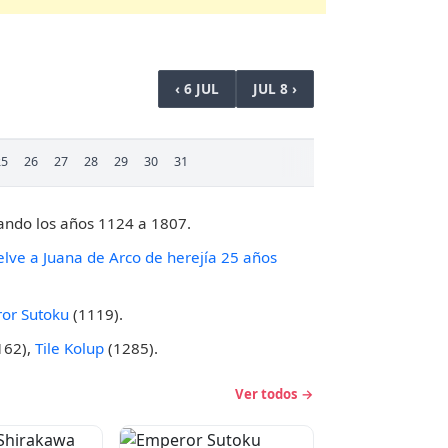
‹ 6 JUL
JUL 8 ›
25
26
27
28
29
30
31
ando los años 1124 a 1807.
elve a Juana de Arco de herejía 25 años
or Sutoku
(1119).
162),
Tile Kolup
(1285).
Ver todos →