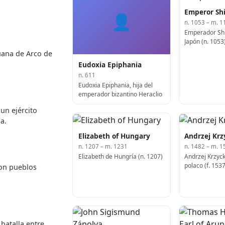
Emperor Sh
👤
n. 1053 – m. 1
Emperador Sh
Japón (n. 1053
uana de Arco de
Eudoxia Epiphania
n. 611
Eudoxia Epiphania, hija del
emperador bizantino Heraclio
un ejército
a.
Elizabeth of Hungary
Andrzej Krz
n. 1207 – m. 1231
n. 1482 – m. 1
Elizabeth de Hungría (n. 1207)
Andrzej Krzyck
polaco (f. 1537
con pueblos
batalla entre