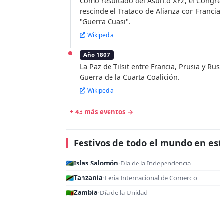
Como resultado del Asunto XYZ, el Congre
rescinde el Tratado de Alianza con Franci
"Guerra Cuasi".
Wikipedia
Año 1807
La Paz de Tilsit entre Francia, Prusia y Rus
Guerra de la Cuarta Coalición.
Wikipedia
+ 43 más eventos →
Festivos de todo el mundo en es
🇸🇧
Islas Salomón
·
Día de la Independencia
🇹🇿
Tanzania
·
Feria Internacional de Comercio
🇿🇲
Zambia
·
Día de la Unidad