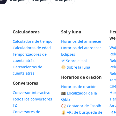
lio
8 de julio
9 de julio
10 de julio
Calculadoras
Sol y luna
He
we
Calculadora de tiempo
Horarios del amanecer
Wid
Calculadoras de edad
Horarios del atardecer
Rel
Temporizadores de
Eclipses
cuenta atrás
Rel
☀️ Sobre el sol
Herramientas de
Rel
🌕 Sobre la luna
cuenta atrás
Rel
Horarios de oración
Tem
Conversores
Cue
Horarios de oración
Conversor interactivo
Hor
🕋 Localizador de la
Todos los conversores
Ti
Qibla
TZ
Ama
📿 Contador de Tasbih
Conversores de
Fas
🕌
API de búsqueda de