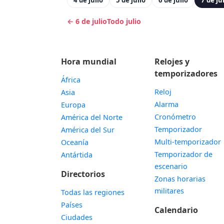
4 de julio
5 de julio
6 de julio
7 de ju
← 6 de julio
Todo julio
Hora mundial
Relojes y
temporizadores
África
Reloj
Asia
Alarma
Europa
Cronómetro
América del Norte
Temporizador
América del Sur
Multi-temporizador
Oceanía
Temporizador de
Antártida
escenario
Directorios
Zonas horarias
militares
Todas las regiones
Países
Calendario
Ciudades