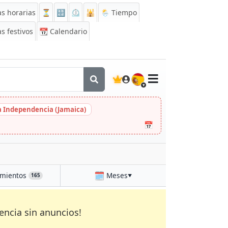
s horarias
⏳
🔡
⏲️
🕌
🌦️ Tiempo
s festivos
📆
Calendario
🇪🇸
la Independencia (Jamaica)
📅
🗓️
mientos
Meses
165
▼
encia sin anuncios!