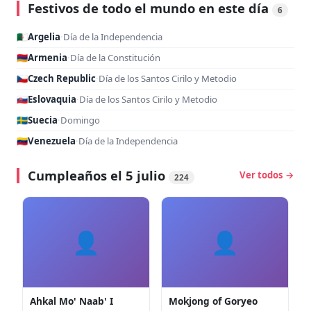
Festivos de todo el mundo en este día
6
🇩🇿
Argelia
·
Día de la Independencia
🇦🇲
Armenia
·
Día de la Constitución
🇨🇿
Czech Republic
·
Día de los Santos Cirilo y Metodio
🇸🇰
Eslovaquia
·
Día de los Santos Cirilo y Metodio
🇸🇪
Suecia
·
Domingo
🇻🇪
Venezuela
·
Día de la Independencia
Cumpleaños el 5 julio
Ver todos →
224
👤
👤
Ahkal Mo' Naab' I
Mokjong of Goryeo