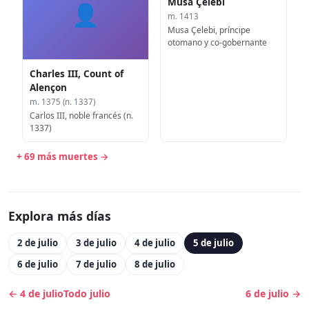
Musa Çelebi
👤
m. 1413
Musa Çelebi, príncipe
otomano y co-gobernante
Charles III, Count of
Alençon
m. 1375 (n. 1337)
Carlos III, noble francés (n.
1337)
+ 69 más muertes →
Explora más días
2 de julio
3 de julio
4 de julio
5 de julio
6 de julio
7 de julio
8 de julio
← 4 de julio
Todo julio
6 de julio →