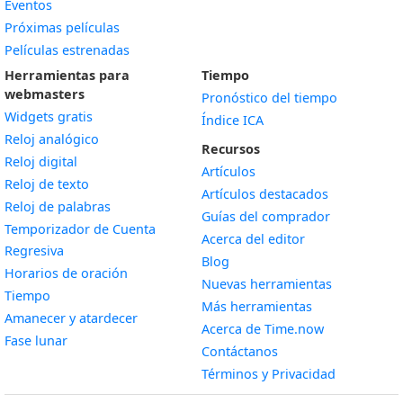
Eventos
Próximas películas
Películas estrenadas
Herramientas para
Tiempo
webmasters
Pronóstico del tiempo
Widgets gratis
Índice ICA
Widget
Reloj analógico
Recursos
Widget
Reloj digital
Artículos
Widget
Reloj de texto
Artículos destacados
Widget
Reloj de palabras
Guías del comprador
Temporizador de Cuenta
Acerca del editor
Widget
Regresiva
Blog
Widget
Horarios de oración
Nuevas herramientas
Widget
Tiempo
Más herramientas
Widget
Amanecer y atardecer
Acerca de Time.now
Widget
Fase lunar
Contáctanos
Términos y Privacidad