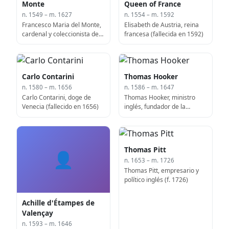
Monte
Queen of France
n. 1549 – m. 1627
n. 1554 – m. 1592
Francesco Maria del Monte,
Elisabeth de Austria, reina
cardenal y coleccionista de
francesa (fallecida en 1592)
arte italiano (fallecido en
1627)
Carlo Contarini
Thomas Hooker
n. 1580 – m. 1656
n. 1586 – m. 1647
Carlo Contarini, doge de
Thomas Hooker, ministro
Venecia (fallecido en 1656)
inglés, fundador de la
Colonia de Connecticut (n.
1586)
Thomas Pitt
👤
n. 1653 – m. 1726
Thomas Pitt, empresario y
político inglés (f. 1726)
Achille d'Étampes de
Valençay
n. 1593 – m. 1646