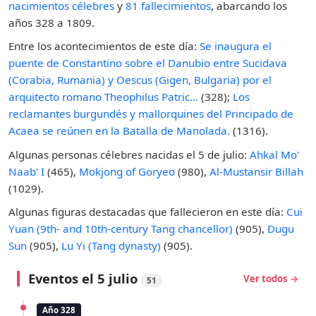
nacimientos célebres
y
81 fallecimientos
, abarcando los
años 328 a 1809.
Entre los acontecimientos de este día:
Se inaugura el
puente de Constantino sobre el Danubio entre Sucidava
(Corabia, Rumania) y Oescus (Gigen, Bulgaria) por el
arquitecto romano Theophilus Patric...
(328);
Los
reclamantes burgundés y mallorquines del Principado de
Acaea se reúnen en la Batalla de Manolada.
(1316).
Algunas personas célebres nacidas el 5 de julio:
Ahkal Mo'
Naab' I
(465),
Mokjong of Goryeo
(980),
Al-Mustansir Billah
(1029).
Algunas figuras destacadas que fallecieron en este día:
Cui
Yuan (9th- and 10th-century Tang chancellor)
(905),
Dugu
Sun
(905),
Lu Yi (Tang dynasty)
(905).
Eventos el 5 julio
Ver todos →
51
Año 328