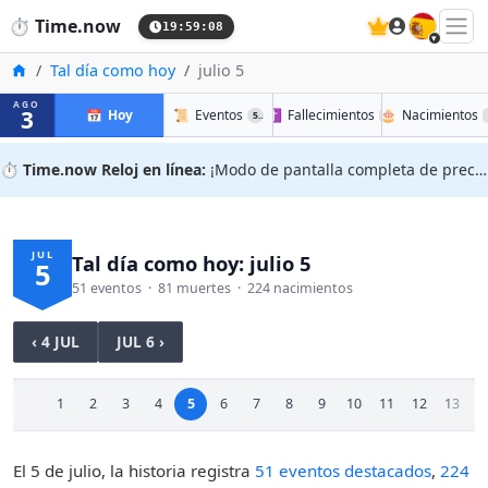
🇪🇸
⏱️
Time.now
19:59:09
Inicio
Tal día como hoy
julio 5
AGO
3
📅
Hoy
📜
Eventos
✝️
Fallecimientos
🎂
Nacimientos
51
81
⏱️
Time.now Reloj en línea:
¡Modo de pantalla completa de precisión!
JUL
Tal día como hoy: julio 5
5
51 eventos · 81 muertes · 224 nacimientos
‹ 4 JUL
JUL 6 ›
1
2
3
4
5
6
7
8
9
10
11
12
13
1
El 5 de julio, la historia registra
51 eventos destacados
,
224