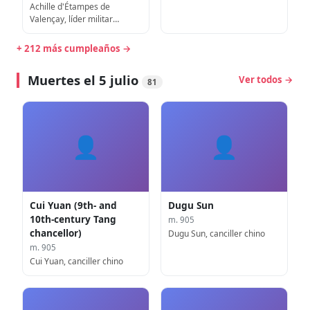
Achille d'Étampes de
Valençay, líder militar
francés (fallecido en 1646)
+ 212 más cumpleaños →
Muertes el 5 julio
Ver todos →
81
👤
👤
Cui Yuan (9th- and
Dugu Sun
10th-century Tang
m. 905
chancellor)
Dugu Sun, canciller chino
m. 905
Cui Yuan, canciller chino