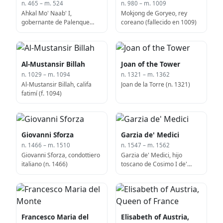
n. 465 – m. 524
n. 980 – m. 1009
Ahkal Mo' Naab' I,
Mokjong de Goryeo, rey
gobernante de Palenque
coreano (fallecido en 1009)
(México) (n. 465)
Al-Mustansir Billah
Joan of the Tower
n. 1029 – m. 1094
n. 1321 – m. 1362
Al-Mustansir Billah, califa
Joan de la Torre (n. 1321)
fatimí (f. 1094)
Giovanni Sforza
Garzia de' Medici
n. 1466 – m. 1510
n. 1547 – m. 1562
Giovanni Sforza, condottiero
Garzia de' Medici, hijo
italiano (n. 1466)
toscano de Cosimo I de'
Medici, Gran Duque de
Toscana (fallecido en 1562)
Francesco Maria del
Elisabeth of Austria,