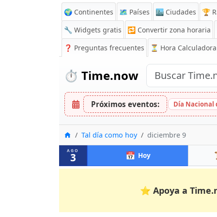
🌍 Continentes
🗺️ Países
🏙️ Ciudades
🏆 R
🔧 Widgets gratis
🔁
Convertir zona horaria
❓
Preguntas frecuentes
⏳ Hora Calculadora
⏱️
Time.now
Próximos eventos:
Día Nacional 
Inicio
Tal día como hoy
diciembre 9
AGO
📅
3
Hoy
⭐
Apoya a Time.