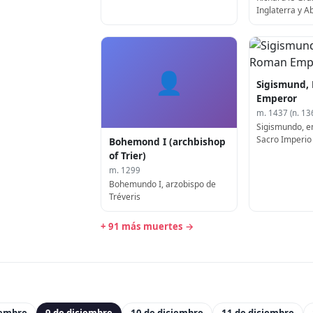
Inglaterra y 
👤
Sigismund,
Emperor
m. 1437 (n. 13
Sigismundo, e
Sacro Imperio
Bohemond I (archbishop
1368)
of Trier)
m. 1299
Bohemundo I, arzobispo de
Tréveris
+ 91 más muertes →