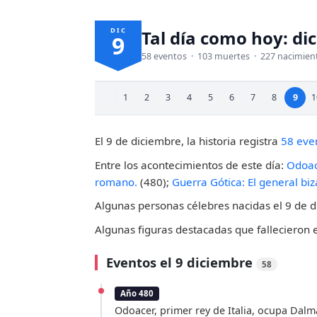
DIC
Tal día como hoy: di
9
58 eventos · 103 muertes · 227 nacimien
1
2
3
4
5
6
7
8
9
1
El 9 de diciembre, la historia registra
58 eve
Entre los acontecimientos de este día:
Odoac
romano.
(480);
Guerra Gótica: El general biz
Algunas personas célebres nacidas el 9 de 
Algunas figuras destacadas que fallecieron 
Eventos el 9 diciembre
58
Año 480
Odoacer, primer rey de Italia, ocupa Dalm