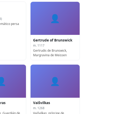
👤
3)
emático persa
Gertrude of Brunswick
m. 1117
Gertrudis de Brunswick,
Margravina de Meissen
👤
👤
Gras
Vaišvilkas
m. 1268
s, Guardián de
Vaišvilkas, príncipe de