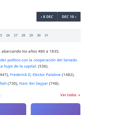
‹ 8 DEC
DEC 10 ›
25
26
27
28
29
30
31
, abarcando los años 480 a 1835.
der político con la cooperación del Senado
a huye de la capital.
(536).
447),
Frederick II, Elector Palatine
(1482).
llah
(730),
Nasr ibn Sayyar
(748).
Ver todos →