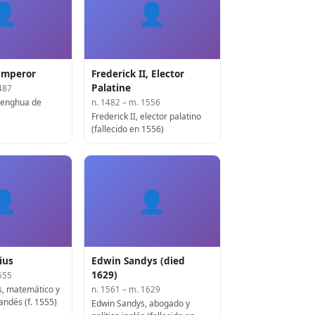
👤
👤
Emperor
Frederick II, Elector
Palatine
487
enghua de
n. 1482 – m. 1556
Frederick II, elector palatino
(fallecido en 1556)
👤
👤
ius
Edwin Sandys (died
1629)
555
, matemático y
n. 1561 – m. 1629
andés (f. 1555)
Edwin Sandys, abogado y