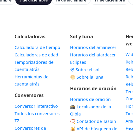
iembre
9 de diciembre
10 de diciembre
11 de diciembre
Calculadoras
Sol y luna
He
we
Calculadora de tiempo
Horarios del amanecer
Wid
Calculadoras de edad
Horarios del atardecer
Rel
Temporizadores de
Eclipses
cuenta atrás
Rel
☀️ Sobre el sol
Herramientas de
Rel
🌕 Sobre la luna
cuenta atrás
Rel
Horarios de oración
Tem
Conversores
Cue
Horarios de oración
Conversor interactivo
Hor
🕋 Localizador de la
Todos los conversores
Ti
Qibla
TZ
Ama
📿 Contador de Tasbih
Conversores de
Fas
🕌
API de búsqueda de