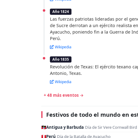
Año 1824
Las fuerzas patriotas lideradas por el gen
de Sucre derrotan a un ejército realista en
Ayacucho, poniendo fin a la Guerra de In
Perú.
Wikipedia
Año 1835
Revolución de Texas: El ejército texano c
Antonio, Texas.
Wikipedia
+ 48 más eventos →
Festivos de todo el mundo en es
🇦🇬
Antigua y Barbuda
·
Día de Sir Vere Cornwall Bird 
🇵🇪
Perú
·
Día de la Batalla de Ayacucho