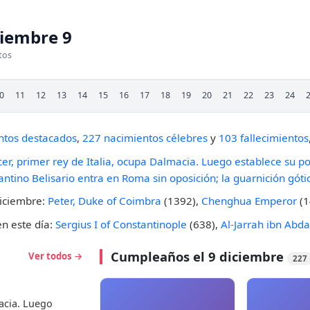
ciembre 9
tos
0
11
12
13
14
15
16
17
18
19
20
21
22
23
24
ntos destacados
,
227 nacimientos célebres
y
103 fallecimientos
er, primer rey de Italia, ocupa Dalmacia. Luego establece su po
antino Belisario entra en Roma sin oposición; la guarnición gótic
diciembre:
Peter, Duke of Coimbra
(1392),
Chenghua Emperor
(1
en este día:
Sergius I of Constantinople
(638),
Al-Jarrah ibn Abda
Cumpleaños el 9 diciembre
Ver todos →
227
acia. Luego