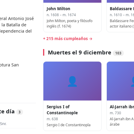
John Milton
Baldassare 
n. 1608 – m. 1674
n. 1610 – m. 1
eral Antonio José
John Milton, poeta y filósofo
Baldassare Fer
 la Batalla de
inglés (f. 1674)
actor italiano 
dependencia del
1680)
+ 215 más cumpleaños →
Muertes el 9 diciembre
103
aptura San
👤
Sergius I of
Al-Jarrah i
te día
Constantinople
3
m. 730
Al-Jarrah ibn 
m. 638
Snr.
árabe
Sergio I de Constantinopla