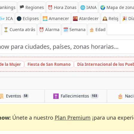
ankings
🏴 Regiones
⏰
Hora Zonas
🌐 IANA
🌍 Mapa de zona
🌬️
ICA
🌑 Eclipses
🌅
Amanecer
🌇
Atardecer
🕰️
Reloj
🎉
Día
⏳
Cuenta atrás
⏰
Alarma
🗓️ Semana
🎂 Edad
de la Mujer
Fiesta de San Romano
Día Internacional de los Pu
📜
✝️
🎂
Eventos
Fallecimientos
Naci
58
103
now:
Únete a nuestro
Plan Premium
¡para una experi