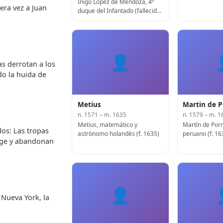
Íñigo López de Mendoza, 4º
era vez a Juan
duque del Infantado (fallecido
en 1566)
👤
as derrotan a los
do la huida de
Metius
Martin de P
n. 1571 – m. 1635
n. 1579 – m. 1
Metius, matemático y
Martín de Porr
os: Las tropas
astrónomo holandés (f. 1635)
peruano (f. 16
idge y abandonan
👤
 Nueva York, la