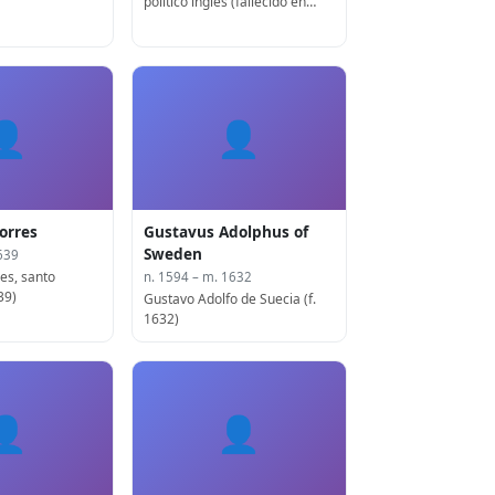
político inglés (fallecido en
1629)
👤
👤
orres
Gustavus Adolphus of
Sweden
639
es, santo
n. 1594 – m. 1632
39)
Gustavo Adolfo de Suecia (f.
1632)
👤
👤