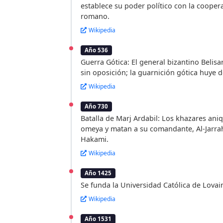
establece su poder político con la cooper
romano.
Wikipedia
Año 536
Guerra Gótica: El general bizantino Belis
sin oposición; la guarnición gótica huye de
Wikipedia
Año 730
Batalla de Marj Ardabil: Los khazares aniq
omeya y matan a su comandante, Al-Jarrah
Hakami.
Wikipedia
Año 1425
Se funda la Universidad Católica de Lovai
Wikipedia
Año 1531