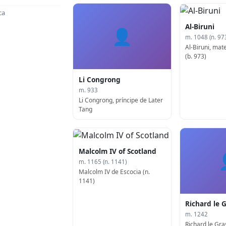
ca
Al-Biruni
👤
m. 1048 (n. 97
Al-Biruni, mat
(b. 973)
Li Congrong
m. 933
Li Congrong, príncipe de Later
Tang
Malcolm IV of Scotland
m. 1165 (n. 1141)
Malcolm IV de Escocia (n.
1141)
Richard le 
m. 1242
Richard le Gra