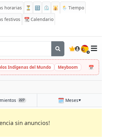
s horarias
⏳
🔡
⏲️
🕌
🌦️ Tiempo
s festivos
📆
Calendario
🇪🇸
📅
eblos Indígenas del Mundo
Meyboom
🗓️
mientos
Meses
227
▼
encia sin anuncios!