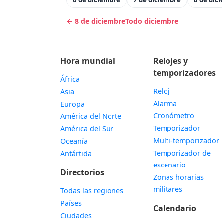
6 de diciembre
7 de diciembre
8 de dic
← 8 de diciembre
Todo diciembre
Hora mundial
Relojes y
temporizadores
África
Reloj
Asia
Alarma
Europa
Cronómetro
América del Norte
Temporizador
América del Sur
Multi-temporizador
Oceanía
Temporizador de
Antártida
escenario
Directorios
Zonas horarias
militares
Todas las regiones
Países
Calendario
Ciudades