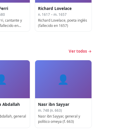
Ferri
Richard Lovelace
680
n. 1617 – m. 1657
ri, cantante y
Richard Lovelace, poeta inglés
(fallecido en
(fallecido en 1657)
Ver todos →
👤
👤
bn Abdallah
Nasr ibn Sayyar
m. 748 (n. 663)
Abdallah, general
Nasr ibn Sayyar, general y
político omeya (f. 663)