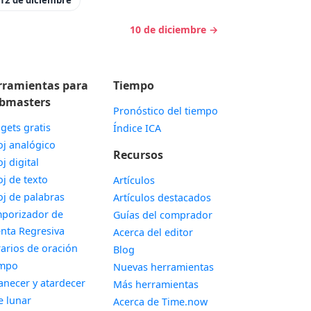
12 de diciembre
10 de diciembre →
rramientas para
Tiempo
bmasters
Pronóstico del tiempo
gets gratis
Índice ICA
Widget
oj analógico
Recursos
Widget
oj digital
Widget
oj de texto
Artículos
Widget
oj de palabras
Artículos destacados
porizador de
Guías del comprador
Widget
nta Regresiva
Acerca del editor
Widget
arios de oración
Blog
Widget
empo
Nuevas herramientas
Widget
necer y atardecer
Más herramientas
Widget
e lunar
Acerca de Time.now