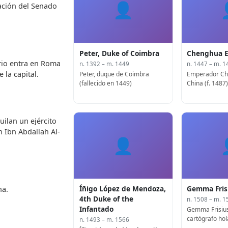
👤
ación del Senado
Peter, Duke of Coimbra
Chenghua 
ario entra en Roma
n. 1392 – m. 1449
n. 1447 – m. 1
 la capital.
Peter, duque de Coimbra
Emperador Ch
(fallecido en 1449)
China (f. 1487)
uilan un ejército
 Ibn Abdallah Al-
👤
Íñigo López de Mendoza,
Gemma Fris
na.
4th Duke of the
n. 1508 – m. 1
Infantado
Gemma Frisius
cartógrafo hol
n. 1493 – m. 1566