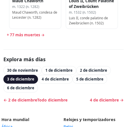
Maud Chaworth
Louis II, Count Palatine
of Zweibrücken
m. 1322 (n. 1282)
Maud Chaworth, condesa de
m. 1532 (n. 1502)
Leicester (n. 1282)
Luis II, conde palatino de
Zweibrücken (n. 1502)
+ 77 más muertes →
Explora más días
30 de noviembre
1 de diciembre
2 de diciembre
3 de diciembre
4 de diciembre
5 de diciembre
6 de diciembre
← 2 de diciembre
Todo diciembre
4 de diciembre →
Hora mundial
Relojes y temporizadores
África
Reloj