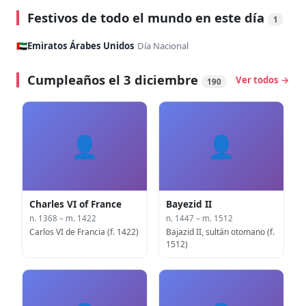
Festivos de todo el mundo en este día
1
🇦🇪
Emiratos Árabes Unidos
·
Día Nacional
Cumpleaños el 3 diciembre
Ver todos →
190
👤
👤
Charles VI of France
Bayezid II
n. 1368 – m. 1422
n. 1447 – m. 1512
Carlos VI de Francia (f. 1422)
Bajazid II, sultán otomano (f.
1512)