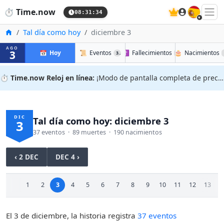
🇪🇸
⏱️
Time.now
08:31:35
Inicio
Tal día como hoy
diciembre 3
AGO
3
📅
Hoy
📜
Eventos
✝️
Fallecimientos
🎂
Nacimientos
37
89
⏱️
Time.now Reloj en línea:
¡Modo de pantalla completa de precisión!
DIC
Tal día como hoy: diciembre 3
3
37 eventos · 89 muertes · 190 nacimientos
‹ 2 DEC
DEC 4 ›
1
2
3
4
5
6
7
8
9
10
11
12
13
1
El 3 de diciembre, la historia registra
37 eventos