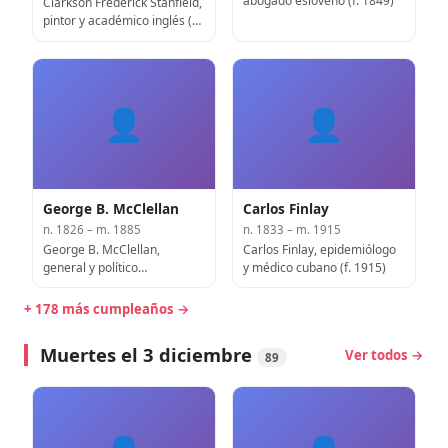
abogado esloveno (f. 1849)
Clarkson Frederick Stanfield,
pintor y académico inglés (f.
1867)
👤
👤
George B. McClellan
Carlos Finlay
n. 1826 – m. 1885
n. 1833 – m. 1915
George B. McClellan,
Carlos Finlay, epidemiólogo
general y político
y médico cubano (f. 1915)
estadounidense, 24º
Gobernador de Nueva Jersey
+ 178 más cumpleaños →
(f. 1885)
Muertes el 3 diciembre
Ver todos →
89