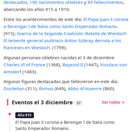
destacados
,
190 nacimientos célebres
y
89 fallecimientos
,
abarcando los años 915 a 1910.
Entre los acontecimientos de este día:
El Papa Juan X corona
a Berengar I de Italia como Santo Emperador Romano.
(915);
Guerra de la Segunda Coalición: Batalla de Wiesloch:
El teniente general austriaco Anton Sztáray derrota a los
franceses en Wiesloch.
(1799).
Algunas personas célebres nacidas el 3 de diciembre:
Charles VI of France
(1368),
Bayezid II
(1447),
Nicolaus von
Amsdorf
(1483).
Algunas figuras destacadas que fallecieron en este día:
Diocletian
(311),
Birinus
(649),
Abbo of Auxerre
(860).
Eventos el 3 diciembre
Ver todos →
37
Año 915
El Papa Juan X corona a Berengar I de Italia como
Santo Emperador Romano.