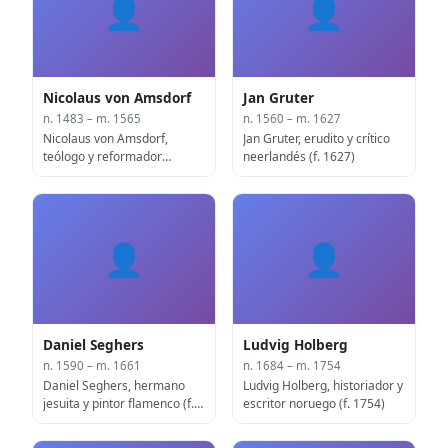
👤
👤
Nicolaus von Amsdorf
Jan Gruter
n. 1483 – m. 1565
n. 1560 – m. 1627
Nicolaus von Amsdorf,
Jan Gruter, erudito y crítico
teólogo y reformador
neerlandés (f. 1627)
protestante alemán (f. 1565)
👤
👤
Daniel Seghers
Ludvig Holberg
n. 1590 – m. 1661
n. 1684 – m. 1754
Daniel Seghers, hermano
Ludvig Holberg, historiador y
jesuita y pintor flamenco (f.
escritor noruego (f. 1754)
1661)