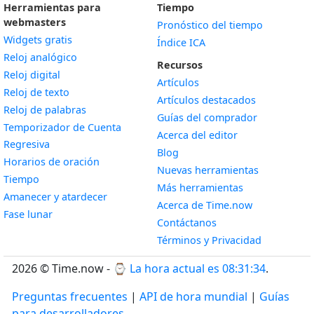
Herramientas para
Tiempo
webmasters
Pronóstico del tiempo
Widgets gratis
Índice ICA
Widget
Reloj analógico
Recursos
Widget
Reloj digital
Artículos
Widget
Reloj de texto
Artículos destacados
Widget
Reloj de palabras
Guías del comprador
Temporizador de Cuenta
Acerca del editor
Widget
Regresiva
Blog
Widget
Horarios de oración
Nuevas herramientas
Widget
Tiempo
Más herramientas
Widget
Amanecer y atardecer
Acerca de Time.now
Widget
Fase lunar
Contáctanos
Términos y Privacidad
2026 © Time.now - ⌚
La hora actual es 08:31:35
.
Preguntas frecuentes
|
API de hora mundial
|
Guías
para desarrolladores