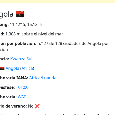
ola 🇦🇴
ong:
11.42° S, 15.12° E
ud:
1,308 m sobre el nivel del mar
ión por población:
n.º 27 de 128 ciudades de Angola por
ción
ncia:
Kwanza Sul
🇦🇴
Angola
(
África
)
horaria IANA:
Africa/Luanda
esfase:
+01:00
horaria:
WAT
io de verano:
No
❌