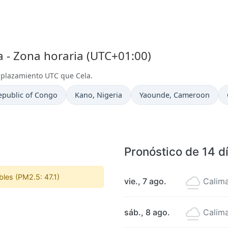
 - Zona horaria (UTC+01:00)
splazamiento UTC que Cela.
Hora actual en
Hora actual en
epublic of Congo
Kano
, Nigeria
Yaounde
, Cameroon
Pronóstico de 14 d
bles (PM2.5: 47.1)
vie., 7 ago.
Calim
sáb., 8 ago.
Calim