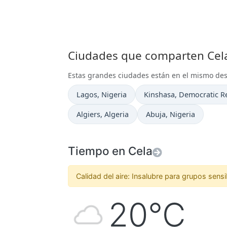
Ciudades que comparten Cela
Estas grandes ciudades están en el mismo de
Hora actual en
Hora actual en
Lagos
, Nigeria
Kinshasa
, Democratic R
Hora actual en
Hora actual en
Algiers
, Algeria
Abuja
, Nigeria
Tiempo en Cela
Calidad del aire: Insalubre para grupos sensi
20°C