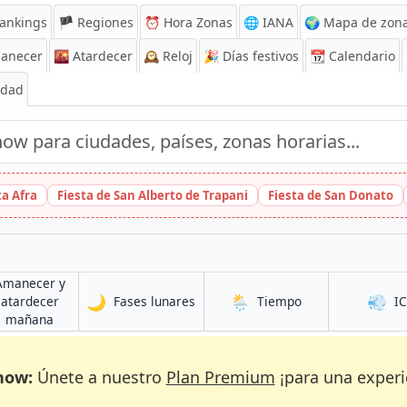
ankings
🏴 Regiones
⏰
Hora Zonas
🌐 IANA
🌍 Mapa de zona
anecer
🌇
Atardecer
🕰️
Reloj
🎉
Días festivos
📆
Calendario
Edad
ta Afra
Fiesta de San Alberto de Trapani
Fiesta de San Donato
Amanecer y
🌙
🌦️
💨
en Cela
en Cela
atardecer
Fases lunares
Tiempo
I
en Cela
mañana
now:
Únete a nuestro
Plan Premium
¡para una experi