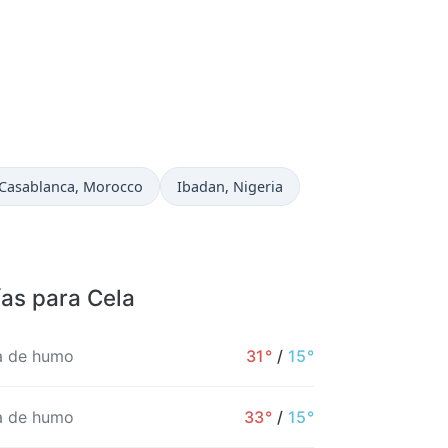
Hora actual en
Hora actual en
Casablanca
, Morocco
Ibadan
, Nigeria
ías para Cela
a de humo
31°
/
15°
a de humo
33°
/
15°