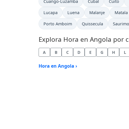
Hora actual en
Hora actual en
Hora actu
Cuango-Luzamba
Cubal
Cuito
Hora actual en
Hora actual en
Hora actual en
Hora ac
Lucapa
Luena
Malanje
Matala
Hora actual en
Hora actual en
Hora ac
Porto Amboim
Quissecula
Saurim
Explora Hora en Angola por c
A
B
C
D
E
G
H
L
Hora en Angola ›