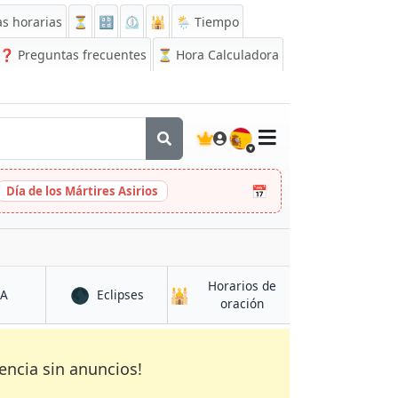
s horarias
⏳
🔡
⏲️
🕌
🌦️ Tiempo
❓
Preguntas frecuentes
⏳ Hora Calculadora
🇪🇸
📅
Día de los Mártires Asirios
Horarios de
🌑
🕌
en Cela
en Cela
CA
Eclipses
en Cela
oración
encia sin anuncios!