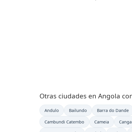
Otras ciudades en Angola con
Hora actual en
Hora actual en
Hora actual en
Andulo
Bailundo
Barra do Dande
Hora actual en
Hora actual en
Hora a
Cambundi Catembo
Cameia
Canga