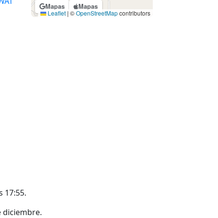
WAT
Mapas
Mapas
Leaflet
|
©
OpenStreetMap
contributors
s 17:55.
e diciembre.