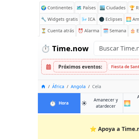
🌍 Continentes
🗺️ Países
🏙️ Ciudades
🏆 R
🔧 Widgets gratis
🌬️
ICA
🌑 Eclipses
🌅
Am
⏳
Cuenta atrás
⏰
Alarma
🗓️ Semana
🎂 
⏱️
Time.now
Próximos eventos:
Fiesta de San
Inicio
África
Angola
Cela
Amanecer y
⏱️
☀️
🌅
en Cela
Hora
en Cela
atardecer
⭐
Apoya a Time.