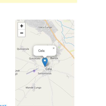
+
−
×
Cela