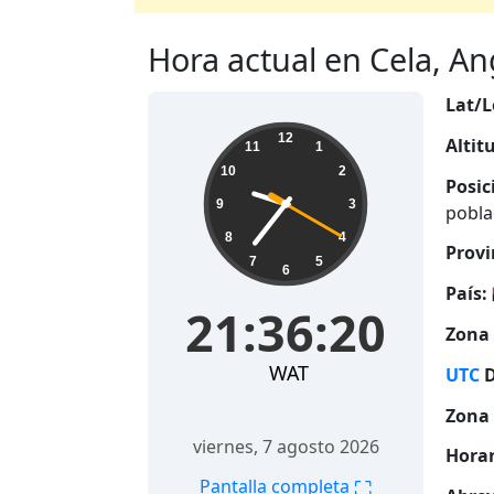
Hora actual en Cela, Ang
Lat/L
21:36:21
12
Altit
11
1
10
2
Posic
9
3
pobla
8
4
Provi
7
5
6
País:
21:36:21
Zona 
WAT
UTC
D
Zona 
viernes, 7 agosto 2026
Horar
⛶
Pantalla completa