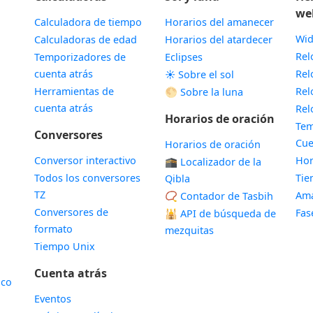
we
Calculadora de tiempo
Horarios del amanecer
Wid
Calculadoras de edad
Horarios del atardecer
Rel
Temporizadores de
Eclipses
cuenta atrás
Rel
☀️ Sobre el sol
Herramientas de
Rel
🌕 Sobre la luna
cuenta atrás
Rel
Horarios de oración
Tem
Conversores
Cue
Horarios de oración
Conversor interactivo
Hor
🕋 Localizador de la
Todos los conversores
Ti
Qibla
TZ
Ama
📿 Contador de Tasbih
Conversores de
Fas
🕌
API de búsqueda de
formato
mezquitas
Tiempo Unix
Cuenta atrás
ico
Eventos