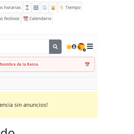
s horarias
⏳
🔡
⏲️
🕌
🌦️ Tiempo
s festivos
📆
Calendario
🇪🇸
📅
 Nombre de la Reina
encia sin anuncios!
ndo