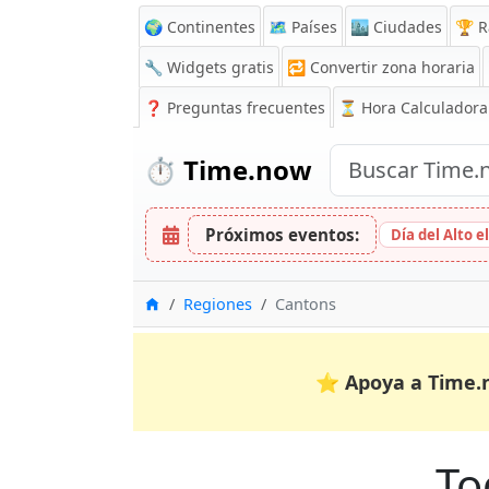
🌍 Continentes
🗺️ Países
🏙️ Ciudades
🏆 R
🔧 Widgets gratis
🔁
Convertir zona horaria
❓
Preguntas frecuentes
⏳ Hora Calculadora
⏱️
Time.now
Próximos eventos:
Día del Alto e
Inicio
Regiones
Cantons
⭐
Apoya a Time.
To