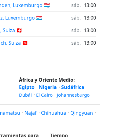
nden, Luxemburgo 🇱🇺
sáb.
13:00
tz, Luxemburgo 🇱🇺
sáb.
13:00
 Suiza 🇨🇭
sáb.
13:00
ch, Suiza 🇨🇭
sáb.
13:00
África y Oriente Medio:
Egipto
·
Nigeria
·
Sudáfrica
Dubái
·
El Cairo
·
Johannesburgo
mamatsu
·
Najaf
·
Chihuahua
·
Qingyuan
·
rramientas para
Tiempo