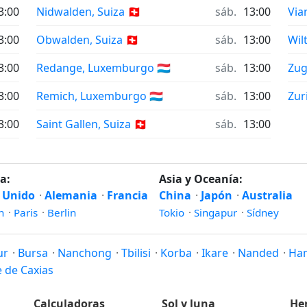
3:00
Nidwalden, Suiza 🇨🇭
sáb.
13:00
Via
3:00
Obwalden, Suiza 🇨🇭
sáb.
13:00
Wil
3:00
Redange, Luxemburgo 🇱🇺
sáb.
13:00
Zug,
3:00
Remich, Luxemburgo 🇱🇺
sáb.
13:00
Zuri
3:00
Saint Gallen, Suiza 🇨🇭
sáb.
13:00
a:
Asia y Oceanía:
 Unido
·
Alemania
·
Francia
China
·
Japón
·
Australia
n
·
Paris
·
Berlin
Tokio
·
Singapur
·
Sídney
ur
·
Bursa
·
Nanchong
·
Tbilisi
·
Korba
·
Ikare
·
Nanded
·
Ha
 de Caxias
Calculadoras
Sol y luna
He