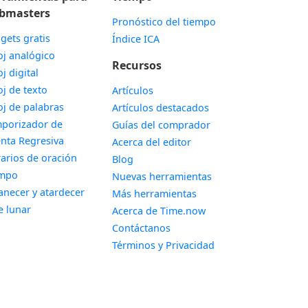
bmasters
Pronóstico del tiempo
gets gratis
Índice ICA
Widget
oj analógico
Recursos
Widget
oj digital
Widget
oj de texto
Artículos
Widget
oj de palabras
Artículos destacados
porizador de
Guías del comprador
Widget
nta Regresiva
Acerca del editor
Widget
arios de oración
Blog
Widget
empo
Nuevas herramientas
Widget
necer y atardecer
Más herramientas
Widget
e lunar
Acerca de Time.now
Contáctanos
Términos y Privacidad