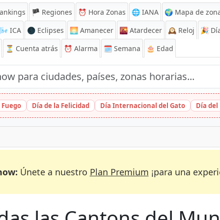
ankings
🏴 Regiones
⏰
Hora Zonas
🌐 IANA
🌍 Mapa de zona
🌬️
ICA
🌑 Eclipses
🌅
Amanecer
🌇
Atardecer
🕰️
Reloj
🎉
Día
⏳
Cuenta atrás
⏰
Alarma
🗓️ Semana
🎂 Edad
l Fuego
Día de la Felicidad
Día Internacional del Gato
Día del
now:
Únete a nuestro
Plan Premium
¡para una experi
das las Cantons del Mu