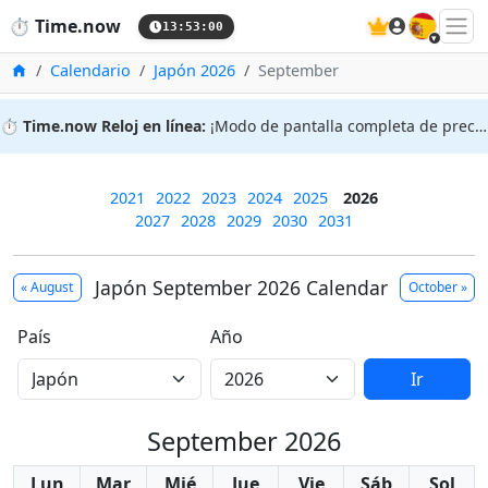
🇪🇸
⏱️
Time.now
13:53:01
Inicio
Calendario
Japón 2026
September
⏱️
Time.now Reloj en línea:
¡Modo de pantalla completa de precisión!
2021
2022
2023
2024
2025
2026
2027
2028
2029
2030
2031
Japón September 2026 Calendar
« August
October »
País
Año
Ir
September 2026
Lun
Mar
Mié
Jue
Vie
Sáb
Sol