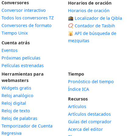
Conversores
Horarios de oración
Conversor interactivo
Horarios de oración
Todos los conversores TZ
🕋 Localizador de la Qibla
Conversores de formato
📿 Contador de Tasbih
Tiempo Unix
🕌
API de búsqueda de
mezquitas
Cuenta atrás
Eventos
Próximas películas
Películas estrenadas
Herramientas para
Tiempo
webmasters
Pronóstico del tiempo
Widgets gratis
Índice ICA
Widget
Reloj analógico
Recursos
Widget
Reloj digital
Artículos
Widget
Reloj de texto
Artículos destacados
Widget
Reloj de palabras
Guías del comprador
Temporizador de Cuenta
Acerca del editor
Widget
Regresiva