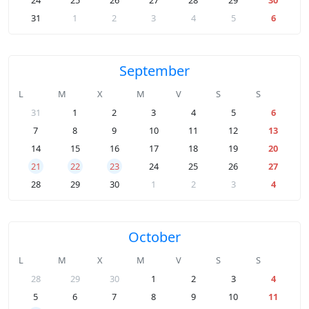
24
25
26
27
28
29
30
31
1
2
3
4
5
6
September
L
M
X
M
V
S
S
31
1
2
3
4
5
6
7
8
9
10
11
12
13
14
15
16
17
18
19
20
21
22
23
24
25
26
27
28
29
30
1
2
3
4
October
L
M
X
M
V
S
S
28
29
30
1
2
3
4
5
6
7
8
9
10
11