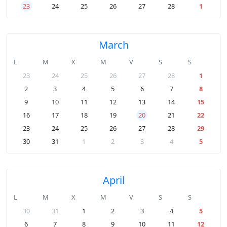
23
24
25
26
27
28
1
March
L
M
X
M
V
S
S
23
24
25
26
27
28
1
2
3
4
5
6
7
8
9
10
11
12
13
14
15
16
17
18
19
20
21
22
23
24
25
26
27
28
29
30
31
1
2
3
4
5
April
L
M
X
M
V
S
S
30
31
1
2
3
4
5
6
7
8
9
10
11
12