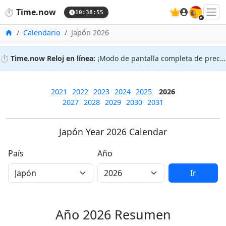
🇪🇸
⏱️
Time.now
10:38:55
Inicio
Calendario
Japón 2026
⏱️
Time.now Reloj en línea:
¡Modo de pantalla completa de precisión!
2021
2022
2023
2024
2025
2026
2027
2028
2029
2030
2031
Japón Year 2026 Calendar
País
Año
Ir
Año 2026 Resumen