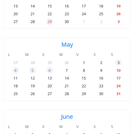
13
14
15
16
17
18
19
20
21
22
23
24
25
26
27
28
29
30
1
2
3
May
L
M
X
M
V
S
S
27
28
29
30
1
2
3
4
5
6
7
8
9
10
11
12
13
14
15
16
17
18
19
20
21
22
23
24
25
26
27
28
29
30
31
June
L
M
X
M
V
S
S