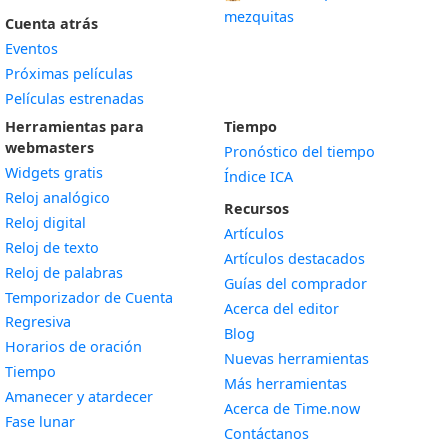
mezquitas
Cuenta atrás
Eventos
Próximas películas
Películas estrenadas
Herramientas para
Tiempo
webmasters
Pronóstico del tiempo
Widgets gratis
Índice ICA
Widget
Reloj analógico
Recursos
Widget
Reloj digital
Artículos
Widget
Reloj de texto
Artículos destacados
Widget
Reloj de palabras
Guías del comprador
Temporizador de Cuenta
Acerca del editor
Widget
Regresiva
Blog
Widget
Horarios de oración
Nuevas herramientas
Widget
Tiempo
Más herramientas
Widget
Amanecer y atardecer
Acerca de Time.now
Widget
Fase lunar
Contáctanos