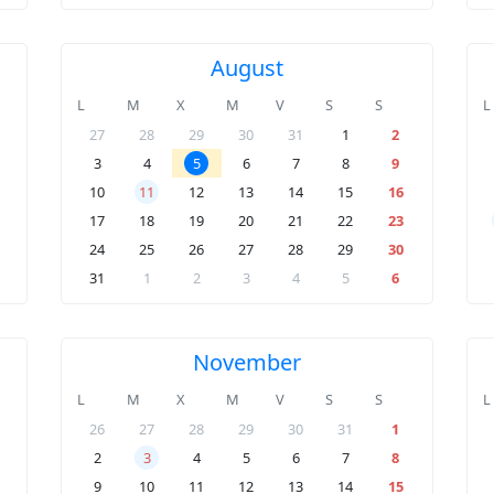
August
L
M
X
M
V
S
S
L
27
28
29
30
31
1
2
3
4
5
6
7
8
9
10
11
12
13
14
15
16
17
18
19
20
21
22
23
24
25
26
27
28
29
30
31
1
2
3
4
5
6
November
L
M
X
M
V
S
S
L
26
27
28
29
30
31
1
2
3
4
5
6
7
8
9
10
11
12
13
14
15