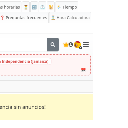
s horarias
⏳
🔡
⏲️
🕌
🌦️ Tiempo
❓
Preguntas frecuentes
⏳ Hora Calculadora
🇪🇸
la Independencia (Jamaica)
📅
encia sin anuncios!