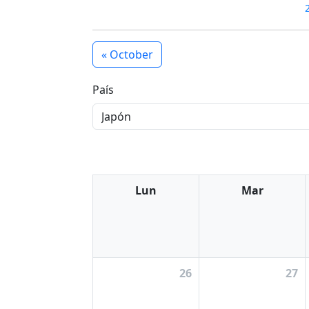
« October
País
Lun
Mar
26
27