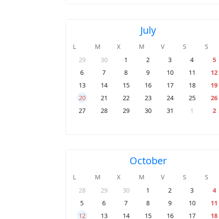
July
L
M
X
M
V
S
S
29
30
1
2
3
4
5
6
7
8
9
10
11
12
13
14
15
16
17
18
19
20
21
22
23
24
25
26
27
28
29
30
31
1
2
October
L
M
X
M
V
S
S
28
29
30
1
2
3
4
5
6
7
8
9
10
11
12
13
14
15
16
17
18