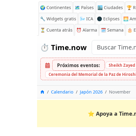
🌍 Continentes
🗺️ Países
🏙️ Ciudades
🏆 R
🔧 Widgets gratis
🌬️
ICA
🌑 Eclipses
🌅
Am
⏳
Cuenta atrás
⏰
Alarma
🗓️ Semana
🎂 
⏱️
Time.now
Próximos eventos:
Sheikh Zayed 
Ceremonia del Memorial de la Paz de Hiros
Inicio
Calendario
Japón 2026
November
⭐
Apoya a Time.