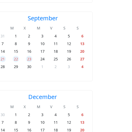
September
M
X
M
V
S
S
31
1
2
3
4
5
6
7
8
9
10
11
12
13
14
15
16
17
18
19
20
21
22
23
24
25
26
27
28
29
30
1
2
3
4
December
M
X
M
V
S
S
30
1
2
3
4
5
6
7
8
9
10
11
12
13
14
15
16
17
18
19
20