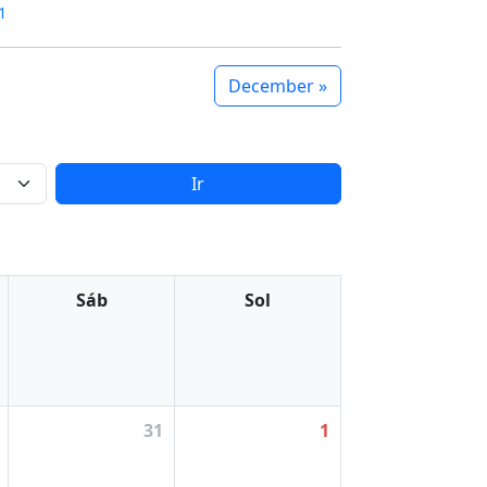
1
December »
Ir
Sáb
Sol
31
1