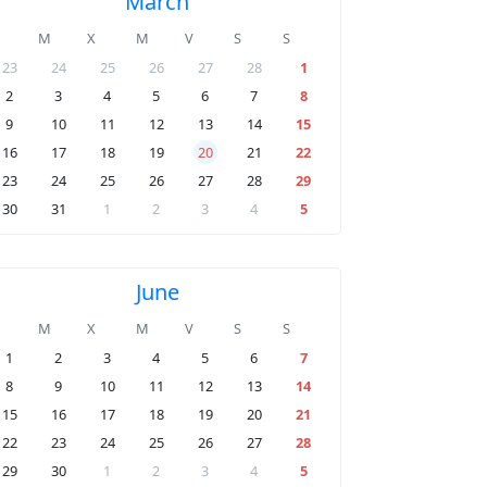
March
M
X
M
V
S
S
23
24
25
26
27
28
1
2
3
4
5
6
7
8
9
10
11
12
13
14
15
16
17
18
19
20
21
22
23
24
25
26
27
28
29
30
31
1
2
3
4
5
June
M
X
M
V
S
S
1
2
3
4
5
6
7
8
9
10
11
12
13
14
15
16
17
18
19
20
21
22
23
24
25
26
27
28
29
30
1
2
3
4
5