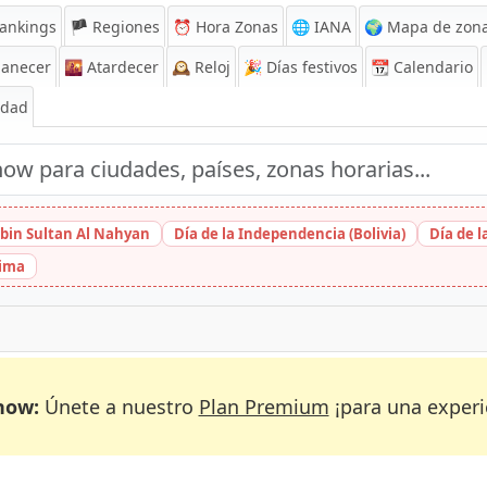
ankings
🏴 Regiones
⏰
Hora Zonas
🌐 IANA
🌍 Mapa de zona
anecer
🌇
Atardecer
🕰️
Reloj
🎉
Días festivos
📆
Calendario
Edad
bin Sultan Al Nahyan
Día de la Independencia (Bolivia)
Día de 
hima
now:
Únete a nuestro
Plan Premium
¡para una experi