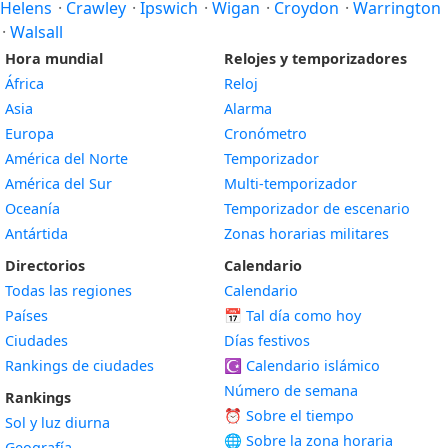
Helens
·
Crawley
·
Ipswich
·
Wigan
·
Croydon
·
Warrington
·
Walsall
Hora mundial
Relojes y temporizadores
África
Reloj
Asia
Alarma
Europa
Cronómetro
América del Norte
Temporizador
América del Sur
Multi-temporizador
Oceanía
Temporizador de escenario
Antártida
Zonas horarias militares
Directorios
Calendario
Todas las regiones
Calendario
Países
📅
Tal día como hoy
Ciudades
Días festivos
Rankings de ciudades
☪️
Calendario islámico
Número de semana
Rankings
⏰ Sobre el tiempo
Sol y luz diurna
🌐 Sobre la zona horaria
Geografía