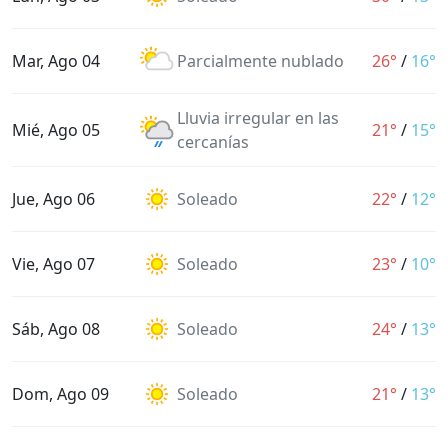
Mar, Ago 04
Parcialmente nublado
26°
/
16°
Lluvia irregular en las
Mié, Ago 05
21°
/
15°
cercanías
Jue, Ago 06
Soleado
22°
/
12°
Vie, Ago 07
Soleado
23°
/
10°
Sáb, Ago 08
Soleado
24°
/
13°
Dom, Ago 09
Soleado
21°
/
13°