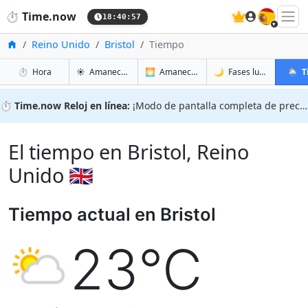
🇪🇸
⏱️
Time.now
18:40:58
Inicio
Reino Unido
Bristol
Tiempo
en Bristol
en Bristol
en Brist
en Bris
⏱️
Hora
☀️
Amanecer y atardecer
🌅
Amanecer y atardecer mañana
🌙
Fases lunares
🌦️
T
⏱️
Time.now Reloj en línea:
¡Modo de pantalla completa de precisión!
El tiempo en Bristol, Reino
Unido 🇬🇧
Tiempo actual en Bristol
23°C