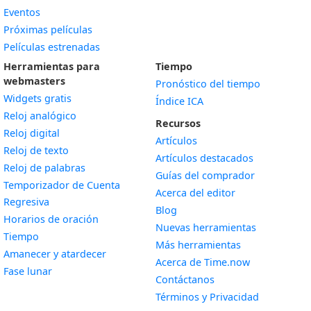
Eventos
Próximas películas
Películas estrenadas
Herramientas para
Tiempo
webmasters
Pronóstico del tiempo
Widgets gratis
Índice ICA
Widget
Reloj analógico
Recursos
Widget
Reloj digital
Artículos
Widget
Reloj de texto
Artículos destacados
Widget
Reloj de palabras
Guías del comprador
Temporizador de Cuenta
Acerca del editor
Widget
Regresiva
Blog
Widget
Horarios de oración
Nuevas herramientas
Widget
Tiempo
Más herramientas
Widget
Amanecer y atardecer
Acerca de Time.now
Widget
Fase lunar
Contáctanos
Términos y Privacidad