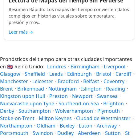
Lectura de Mapas del Tiempo Sin Perderse
Resumen Rápido: Los mapas del tiempo convierten datos
complejos en historias visuales sobre temperatura,
presión y mov...
Leer más
→
Pronósticos del tiempo para otras ciudades importantes
en
🇬🇧
Reino Unido:
Londres
·
Birmingham
·
Liverpool
·
Glasgow
·
Sheffield
·
Leeds
·
Edinburgh
·
Bristol
·
Cardiff
·
Manchester
·
Leicester
·
Bradford
·
Belfast
·
Coventry
·
Brent
·
Birkenhead
·
Nottingham
·
Islington
·
Reading
·
Kingston upon Hull
·
Preston
·
Newport
·
Swansea
·
Nuevacastle upon Tyne
·
Southend-on-Sea
·
Brighton
·
Derby
·
Southampton
·
Wolverhampton
·
Plymouth
·
Stoke-on-Trent
·
Milton Keynes
·
Ciudad de Westminster
·
Northampton
·
Oldham
·
Bexley
·
Luton
·
Archway
·
Portsmouth
·
Swindon
·
Dudley
·
Aberdeen
·
Sutton
·
St