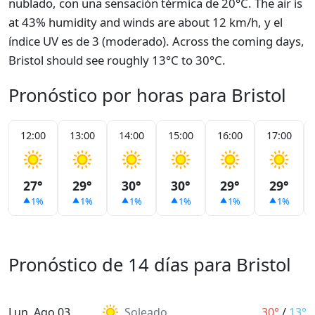
nublado, con una sensación térmica de 20°C. The air is
at 43% humidity and winds are about 12 km/h, y el
índice UV es de 3 (moderado). Across the coming days,
Bristol should see roughly 13°C to 30°C.
Pronóstico por horas para Bristol
12:00
13:00
14:00
15:00
16:00
17:00
27°
29°
30°
30°
29°
29°
1%
1%
1%
1%
1%
1%
Pronóstico de 14 días para Bristol
Lun, Ago 03
Soleado
30°
/
13°