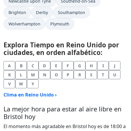
Newcastle upon Tyne
Southend-on-Sea
Brighton
Derby
Southampton
Wolverhampton
Plymouth
Explora Tiempo en Reino Unido por
ciudades, en orden alfabético:
A
B
C
D
E
F
G
H
I
J
K
L
M
N
O
P
R
S
T
U
V
W
Y
Clima en Reino Unido ›
La mejor hora para estar al aire libre en
Bristol hoy
El momento más agradable en Bristol hoy es de 18:00 a