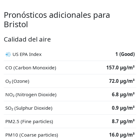
Pronósticos adicionales para
Bristol
Calidad del aire
💨 US EPA Index
1 (Good)
CO (Carbon Monoxide)
157.0 μg/m³
O₃ (Ozone)
72.0 μg/m³
NO₂ (Nitrogen Dioxide)
6.8 μg/m³
SO₂ (Sulphur Dioxide)
0.9 μg/m³
PM2.5 (Fine particles)
8.7 μg/m³
PM10 (Coarse particles)
16.0 μg/m³