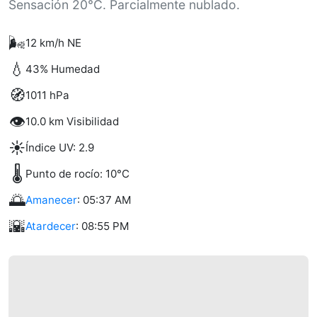
Sensación 20°C. Parcialmente nublado.
🌬️
12 km/h NE
💧
43% Humedad
🧭
1011 hPa
👁️
10.0 km Visibilidad
☀️
Índice UV: 2.9
🌡️
Punto de rocío: 10°C
🌅
Amanecer
: 05:37 AM
🌇
Atardecer
: 08:55 PM