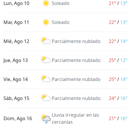
Lun, Ago 10
Soleado
21°
/
13°
Mar, Ago 11
Soleado
22°
/
13°
Mié, Ago 12
Parcialmente nublado
22°
/
14°
Jue, Ago 13
Parcialmente nublado
25°
/
12°
Vie, Ago 14
Parcialmente nublado
25°
/
14°
Sáb, Ago 15
Parcialmente nublado
24°
/
16°
Lluvia irregular en las
Dom, Ago 16
21°
/
16°
cercanías