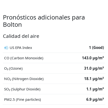
Pronósticos adicionales para
Bolton
Calidad del aire
💨 US EPA Index
1 (Good)
CO (Carbon Monoxide)
143.0 μg/m³
O₃ (Ozone)
31.0 μg/m³
NO₂ (Nitrogen Dioxide)
18.1 μg/m³
SO₂ (Sulphur Dioxide)
1.1 μg/m³
PM2.5 (Fine particles)
6.9 μg/m³