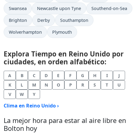
Swansea
Newcastle upon Tyne
Southend-on-Sea
Brighton
Derby
Southampton
Wolverhampton
Plymouth
Explora Tiempo en Reino Unido por
ciudades, en orden alfabético:
A
B
C
D
E
F
G
H
I
J
K
L
M
N
O
P
R
S
T
U
V
W
Y
Clima en Reino Unido ›
La mejor hora para estar al aire libre en
Bolton hoy