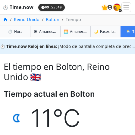
🇪🇸
⏱️
Time.now
09:55:50
Inicio
Reino Unido
Bolton
Tiempo
en Bolton
en Bolton
en Bolt
en Bol
⏱️
Hora
☀️
Amanecer y atardecer
🌅
Amanecer y atardecer mañana
🌙
Fases lunares
🌦️
T
⏱️
Time.now Reloj en línea:
¡Modo de pantalla completa de precisión!
El tiempo en Bolton, Reino
Unido 🇬🇧
Tiempo actual en Bolton
11°C