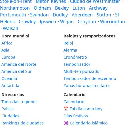
Stoke-on-Trent
·
Milton Keynes
·
Ciudad de Westminster
·
Northampton
·
Oldham
·
Bexley
·
Luton
·
Archway
·
Portsmouth
·
Swindon
·
Dudley
·
Aberdeen
·
Sutton
·
St
Helens
·
Crawley
·
Ipswich
·
Wigan
·
Croydon
·
Warrington
·
Walsall
Hora mundial
Relojes y temporizadores
África
Reloj
Asia
Alarma
Europa
Cronómetro
América del Norte
Temporizador
América del Sur
Multi-temporizador
Oceanía
Temporizador de escenario
Antártida
Zonas horarias militares
Directorios
Calendario
Todas las regiones
Calendario
Países
📅
Tal día como hoy
Ciudades
Días festivos
Rankings de ciudades
☪️
Calendario islámico