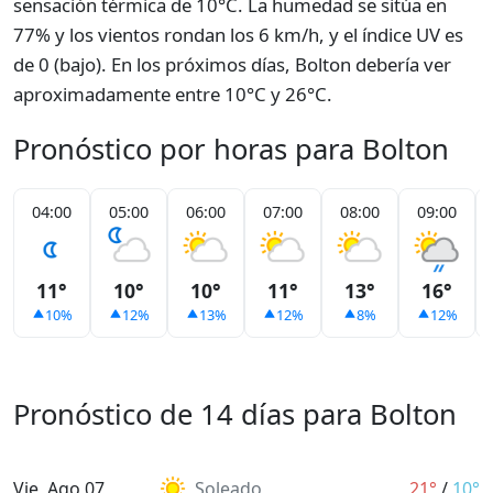
sensación térmica de 10°C. La humedad se sitúa en
77% y los vientos rondan los 6 km/h, y el índice UV es
de 0 (bajo). En los próximos días, Bolton debería ver
aproximadamente entre 10°C y 26°C.
Pronóstico por horas para Bolton
04:00
05:00
06:00
07:00
08:00
09:00
11°
10°
10°
11°
13°
16°
10%
12%
13%
12%
8%
12%
Pronóstico de 14 días para Bolton
Vie, Ago 07
Soleado
21°
/
10°