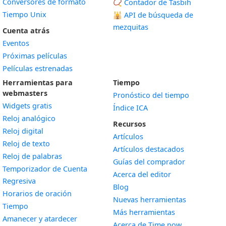
Conversores de formato
📿 Contador de Tasbih
Tiempo Unix
🕌
API de búsqueda de
mezquitas
Cuenta atrás
Eventos
Próximas películas
Películas estrenadas
Herramientas para
Tiempo
webmasters
Pronóstico del tiempo
Widgets gratis
Índice ICA
Widget
Reloj analógico
Recursos
Widget
Reloj digital
Artículos
Widget
Reloj de texto
Artículos destacados
Widget
Reloj de palabras
Guías del comprador
Temporizador de Cuenta
Acerca del editor
Widget
Regresiva
Blog
Widget
Horarios de oración
Nuevas herramientas
Widget
Tiempo
Más herramientas
Widget
Amanecer y atardecer
Acerca de Time.now