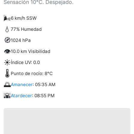
Sensación 10°C. Despejado.
🌬️
6 km/h SSW
💧
77% Humedad
🧭
1024 hPa
👁️
10.0 km Visibilidad
☀️
Índice UV: 0.0
🌡️
Punto de rocío: 8°C
🌅
Amanecer
: 05:35 AM
🌇
Atardecer
: 08:55 PM