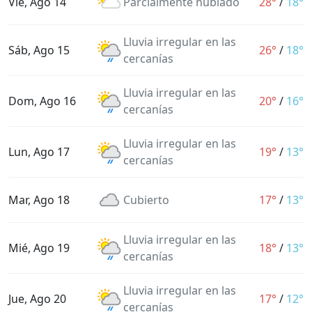
Vie, Ago 14
Parcialmente nublado
28°
/
18°
Lluvia irregular en las
Sáb, Ago 15
26°
/
18°
cercanías
Lluvia irregular en las
Dom, Ago 16
20°
/
16°
cercanías
Lluvia irregular en las
Lun, Ago 17
19°
/
13°
cercanías
Mar, Ago 18
Cubierto
17°
/
13°
Lluvia irregular en las
Mié, Ago 19
18°
/
13°
cercanías
Lluvia irregular en las
Jue, Ago 20
17°
/
12°
cercanías