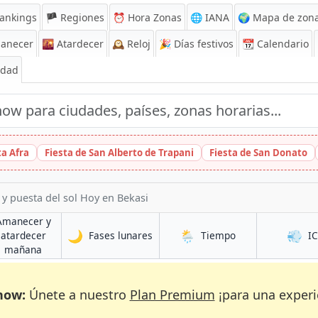
ankings
🏴 Regiones
⏰
Hora Zonas
🌐 IANA
🌍 Mapa de zona
anecer
🌇
Atardecer
🕰️
Reloj
🎉
Días festivos
📆
Calendario
Edad
ta Afra
Fiesta de San Alberto de Trapani
Fiesta de San Donato
 y puesta del sol Hoy en Bekasi
Amanecer y
🌙
🌦️
💨
en Bekasi
en Bekasi
atardecer
Fases lunares
Tiempo
I
en Bekasi
mañana
now:
Únete a nuestro
Plan Premium
¡para una experi