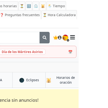
s horarias
⏳
🔡
⏲️
🕌
🌦️ Tiempo
❓
Preguntas frecuentes
⏳ Hora Calculadora
🇪🇸
📅
Día de los Mártires Asirios
Horarios de
🌑
🕌
en Bekasi
en Bekasi
CA
Eclipses
en Bekasi
oración
encia sin anuncios!