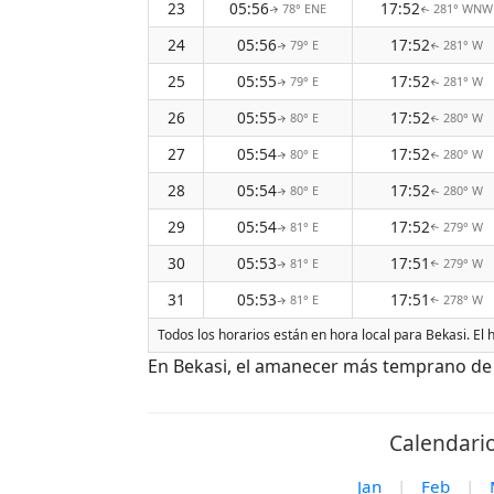
23
05:56
17:52
78° ENE
281° WNW
↑
↑
24
05:56
17:52
79° E
281° W
↑
↑
25
05:55
17:52
79° E
281° W
↑
↑
26
05:55
17:52
80° E
280° W
↑
↑
27
05:54
17:52
80° E
280° W
↑
↑
28
05:54
17:52
80° E
280° W
↑
↑
29
05:54
17:52
81° E
279° W
↑
↑
30
05:53
17:51
81° E
279° W
↑
↑
31
05:53
17:51
81° E
278° W
↑
↑
Todos los horarios están en hora local para Bekasi. El
En Bekasi, el amanecer más temprano de A
Calendari
Jan
|
Feb
|