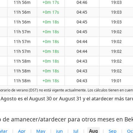
11h 56m
+0m 17s
04:46
19:03
11h 56m
+0m 17s
04:45
19:03
11h 56m
+0m 18s
04:45
19:03
11h 57m
+0m 18s
04:45
19:02
11h 57m
+0m 18s
04:44
19:02
11h 57m
+0m 18s
04:44
19:02
11h 58m
+0m 18s
04:43
19:02
11h 58m
+0m 18s
04:43
19:02
11h 58m
+0m 18s
04:43
19:01
 horario de verano (DST) no está vigente actualmente. Los cálculos tienen en cuen
gosto es el August 30 or August 31 y el atardecer más tard
o de amanecer/atardecer para otros meses en Beka
Mar
|
Apr
|
May
|
jun
|
Jul
|
Aug
|
Sep
|
Oc