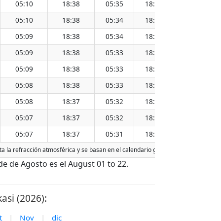
05:10
18:38
05:35
18:14
11:54
05:10
18:38
05:34
18:14
11:54
05:09
18:38
05:34
18:14
11:54
05:09
18:38
05:33
18:14
11:54
05:09
18:38
05:33
18:13
11:53
05:08
18:38
05:33
18:13
11:53
05:08
18:37
05:32
18:13
11:53
05:07
18:37
05:32
18:13
11:52
05:07
18:37
05:31
18:13
11:52
ta la refracción atmosférica y se basan en el calendario gregoriano. La fecha de
e de Agosto es el August 01 to 22.
si (2026):
t
|
Nov
|
dic