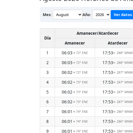
Mes:
Año:
Ver datos 
Amanecer/Atardecer
Día
Amanecer
Atardecer
1
06:03
17:53
72° ENE
288° WNW
↑
↑
2
06:03
17:53
72° ENE
288° WNW
↑
↑
3
06:02
17:53
72° ENE
287° WNW
↑
↑
4
06:02
17:53
73° ENE
287° WNW
↑
↑
5
06:02
17:53
73° ENE
287° WNW
↑
↑
6
06:02
17:53
73° ENE
287° WNW
↑
↑
7
06:01
17:53
74° ENE
286° WNW
↑
↑
8
06:01
17:53
74° ENE
286° WNW
↑
↑
9
06:01
17:53
74° ENE
286° WNW
↑
↑