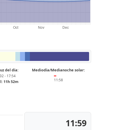
uz del día:
Mediodía/Medianoche solar:
02 - 17:54
━
11:58
l: 11h 52m
11:59