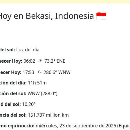
y en Bekasi, Indonesia 🇮🇩
del sol:
Luz del día
↑
ecer Hoy:
06:02
73.2° ENE
↑
ecer Hoy:
17:53
286.6° WNW
ión del día:
11h 51m
ción del sol:
WNW (288.0°)
d del sol:
10.20°
ncia del sol:
151.737 million km
mo equinoccio:
miércoles, 23 de septiembre de 2026 (Equi