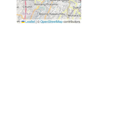
Leaflet
|
©
OpenStreetMap
contributors