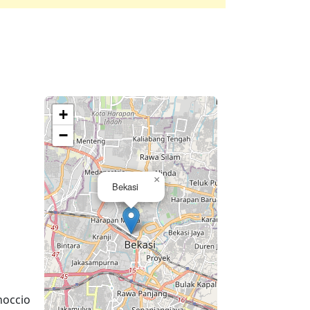
+
−
×
Bekasi
noccio