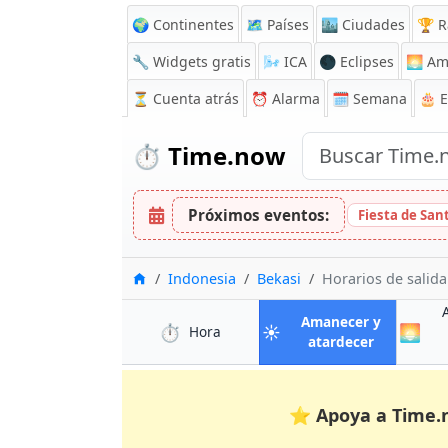
🌍 Continentes
🗺️ Países
🏙️ Ciudades
🏆 R
🔧 Widgets gratis
🌬️
ICA
🌑 Eclipses
🌅
Am
⏳
Cuenta atrás
⏰
Alarma
🗓️ Semana
🎂 
⏱️
Time.now
Próximos eventos:
Fiesta de San
Inicio
Indonesia
Bekasi
Horarios de salida
Amanecer y
⏱️
☀️
🌅
en Bekasi
Hora
en Bekasi
atardecer
⭐
Apoya a Time.