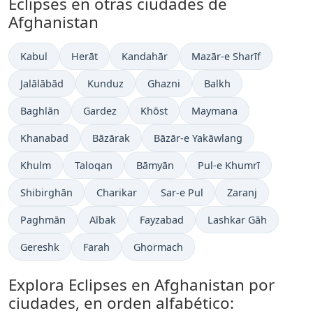
Eclipses en otras ciudades de
Afghanistan
Kabul
Herāt
Kandahār
Mazār-e Sharīf
Jalālābād
Kunduz
Ghazni
Balkh
Baghlān
Gardez
Khōst
Maymana
Khanabad
Bāzārak
Bāzār-e Yakāwlang
Khulm
Taloqan
Bāmyān
Pul-e Khumrī
Shibirghān
Charikar
Sar-e Pul
Zaranj
Paghmān
Aībak
Fayzabad
Lashkar Gāh
Gereshk
Farah
Ghormach
Explora Eclipses en Afghanistan por
ciudades, en orden alfabético: