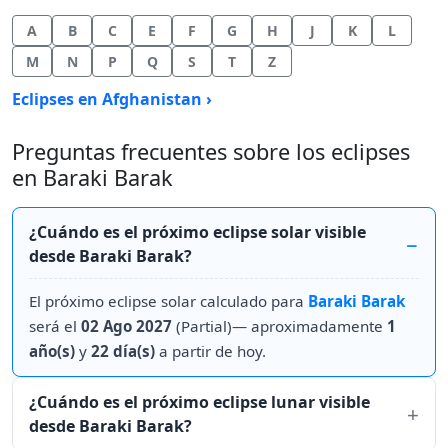
A
B
C
E
F
G
H
J
K
L
M
N
P
Q
S
T
Z
Eclipses en Afghanistan ›
Preguntas frecuentes sobre los eclipses
en Baraki Barak
¿Cuándo es el próximo eclipse solar visible
desde Baraki Barak?
El próximo eclipse solar calculado para
Baraki Barak
será el
02 Ago 2027
(Partial)— aproximadamente
1
año(s)
y
22 día(s)
a partir de hoy.
¿Cuándo es el próximo eclipse lunar visible
desde Baraki Barak?