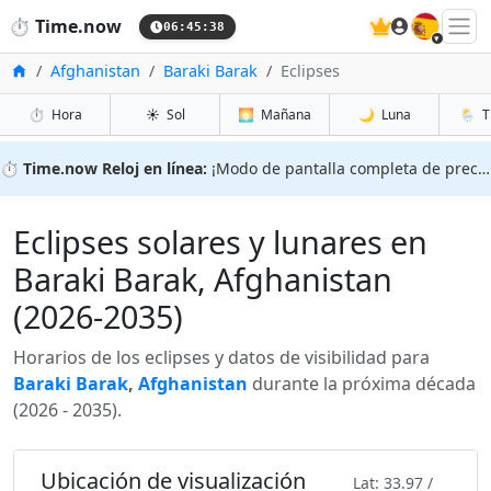
🇪🇸
⏱️
Time.now
06:45:39
Inicio
Afghanistan
Baraki Barak
Eclipses
⏱️
Hora
☀️
Sol
🌅
Mañana
🌙
Luna
🌦️
T
⏱️
Time.now Reloj en línea:
¡Modo de pantalla completa de precisión!
Eclipses solares y lunares en
Baraki Barak, Afghanistan
(2026-2035)
Horarios de los eclipses y datos de visibilidad para
Baraki Barak
,
Afghanistan
durante la próxima década
(2026 - 2035).
Ubicación de visualización
Lat: 33.97 /