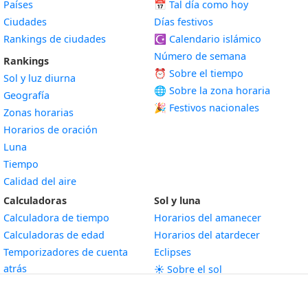
Países
📅
Tal día como hoy
Ciudades
Días festivos
Rankings de ciudades
☪️
Calendario islámico
Número de semana
Rankings
⏰ Sobre el tiempo
Sol y luz diurna
🌐 Sobre la zona horaria
Geografía
🎉 Festivos nacionales
Zonas horarias
Horarios de oración
Luna
Tiempo
Calidad del aire
Calculadoras
Sol y luna
Calculadora de tiempo
Horarios del amanecer
Calculadoras de edad
Horarios del atardecer
Temporizadores de cuenta
Eclipses
atrás
☀️ Sobre el sol
Herramientas de cuenta atrás
🌕 Sobre la luna
Conversores