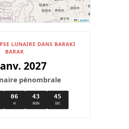
Leaflet
PSE LUNAIRE DANS BARAKI
BARAK
Janv. 2027
lunaire pénombrale
06
43
44
H
MIN
SEC