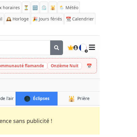
x horaires
⏳
🔡
⏲️
🕌
🌦️ Météo
il
🕰️
Horloge
🎉
Jours fériés
📆
Calendrier
🇫🇷
📅
 Communauté flamande
Onzième Nuit
🌑
🕌
de l'air
Éclipses
Prière
nce sans publicité !