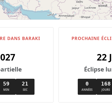
IRE DANS BARAKI
PROCHAINE ÉCLI
2027
22 
artielle
Éclipse 
59
20
0
168
MIN
SEC
ANNÉES
JOURS