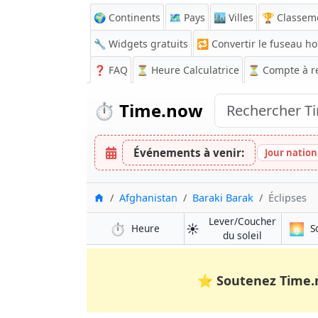
🌍 Continents
🗺️ Pays
🏙️ Villes
🏆 Classem
🔧 Widgets gratuits
🔁
Convertir le fuseau ho
❓
FAQ
⏳ Heure Calculatrice
⏳
Compte à r
⏱️
Time.now
Événements à venir:
Jour nation
Accueil
Afghanistan
Baraki Barak
Éclipses
Lever/Coucher
⏱️
☀️
🌅
Heure
S
du soleil
⭐
Soutenez Time.