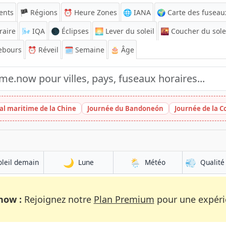
ents
🏴 Régions
⏰
Heure Zones
🌐 IANA
🌍 Carte des fuseau
raire
🌬️
IQA
🌑 Éclipses
🌅
Lever du soleil
🌇
Coucher du sole
ebours
⏰
Réveil
🗓️ Semaine
🎂 Âge
al maritime de la Chine
Journée du Bandoneón
Journée de la
🌙
🌦️
💨
oleil demain
Lune
Météo
Qualité 
now :
Rejoignez notre
Plan Premium
pour une expérie