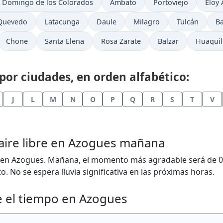
 Domingo de los Colorados
Ambato
Portoviejo
Eloy 
Quevedo
Latacunga
Daule
Milagro
Tulcán
B
Chone
Santa Elena
Rosa Zarate
Balzar
Huaquil
or ciudades, en orden alfabético:
J
L
M
N
O
P
Q
R
S
T
V
 aire libre en Azogues mañana
 en Azogues. Mañana, el momento más agradable será de 08
 No se espera lluvia significativa en las próximas horas.
e el tiempo en Azogues