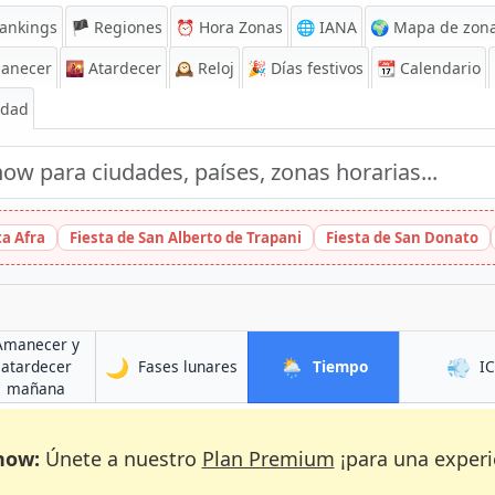
ankings
🏴 Regiones
⏰
Hora Zonas
🌐 IANA
🌍 Mapa de zona
anecer
🌇
Atardecer
🕰️
Reloj
🎉
Días festivos
📆
Calendario
Edad
ta Afra
Fiesta de San Alberto de Trapani
Fiesta de San Donato
Amanecer y
🌙
🌦️
💨
en Azogues
en Azogues
atardecer
Fases lunares
Tiempo
I
en Azogues
mañana
now:
Únete a nuestro
Plan Premium
¡para una experi