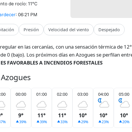
nto de rocío: 11°C
ardecer
: 06:21 PM
pitación
Presión
Velocidad del viento
Despejado
irregular en las cercanías, con una sensación térmica de 1
s de 0 (bajo). Los próximos días en Azogues se perfilan ent
S FAVORABLES A INCENDIOS FORESTALES
a Azogues
:00
00:00
01:00
02:00
03:00
04:00
05:00
9°
9°
11°
11°
10°
10°
10°
37%
39%
39%
33%
29%
23%
20%