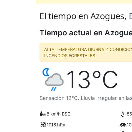
El tiempo en Azogues, E
Tiempo actual en Azogu
ALTA TEMPERATURA DIURNA Y CONDICIO
INCENDIOS FORESTALES
13°C
Sensación 12°C. Lluvia irregular en la
🌬️
💧
8 km/h ESE
8
🧭
👁️
1016 hPa
10