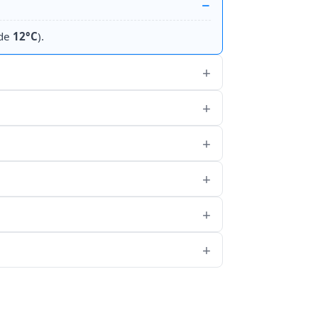
 de
12°C
).