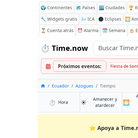
🌍 Continentes
🗺️ Países
🏙️ Ciudades
🏆 R
🔧 Widgets gratis
🌬️
ICA
🌑 Eclipses
🌅
Am
⏳
Cuenta atrás
⏰
Alarma
🗓️ Semana
🎂 
⏱️
Time.now
Próximos eventos:
Fiesta de San
Inicio
Ecuador
Azogues
Tiempo
Amanecer y
⏱️
☀️
🌅
en Azogues
Hora
en Azogues
atardecer
⭐
Apoya a Time.