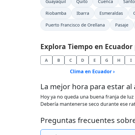
Guayaquil
Quito
Cuenca
Santo
Riobamba
Ibarra
Esmeraldas
Puerto Francisco de Orellana
Pasaje
Explora Tiempo en Ecuador p
A
B
C
D
E
G
H
I
Clima en Ecuador ›
La mejor hora para estar al
Hoy ya no queda una buena franja de luz
Debería mantenerse seco durante ese rato.
Preguntas frecuentes sobr