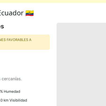
cuador 🇪🇨
es
NES FAVORABLES A
s cercanías.
6% Humedad
.0 km Visibilidad