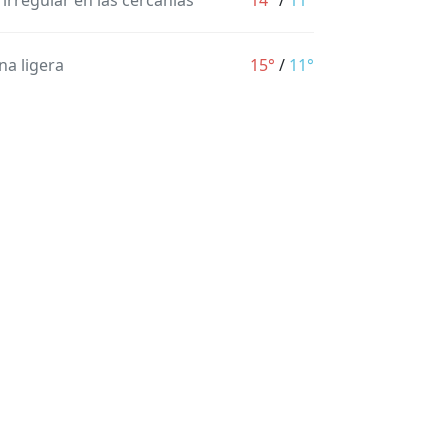
 irregular en las cercanías
14°
/
11°
na ligera
15°
/
11°