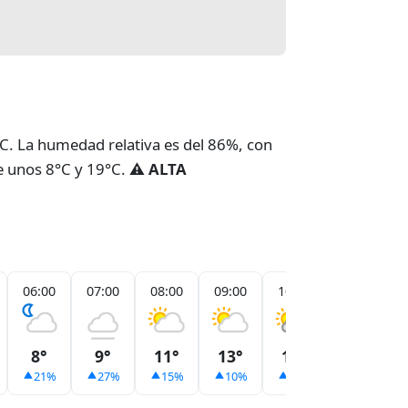
2°C. La humedad relativa es del 86%, con
re unos 8°C y 19°C.
⚠️ ALTA
06:00
07:00
08:00
09:00
10:00
11:00
8°
9°
11°
13°
15°
18°
21%
27%
15%
10%
13%
12%