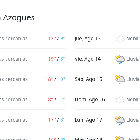
a Azogues
las cercanías
17°
/
9°
Jue, Ago 13
Nebli
las cercanías
19°
/
8°
Vie, Ago 14
Lluvia
las cercanías
18°
/
10°
Sáb, Ago 15
Lluvia
las cercanías
18°
/
11°
Dom, Ago 16
Nebli
las cercanías
17°
/
8°
Lun, Ago 17
Lluvia