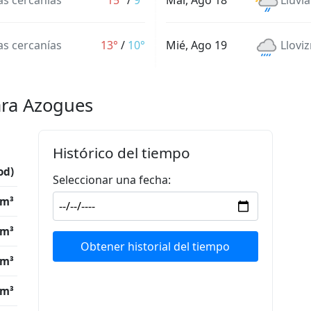
las cercanías
15°
/
9°
Mar, Ago 18
Lluvia
las cercanías
13°
/
10°
Mié, Ago 19
Lloviz
ara Azogues
Histórico del tiempo
od)
Seleccionar una fecha:
/m³
/m³
Obtener historial del tiempo
/m³
/m³