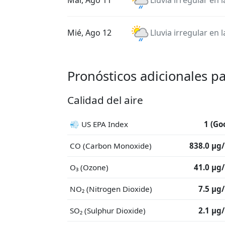
Mar, Ago 11
Lluvia irregular en 
Mié, Ago 12
Lluvia irregular en 
Pronósticos adicionales p
Calidad del aire
💨 US EPA Index
1 (Go
CO (Carbon Monoxide)
838.0 μg
O₃ (Ozone)
41.0 μg
NO₂ (Nitrogen Dioxide)
7.5 μg
SO₂ (Sulphur Dioxide)
2.1 μg