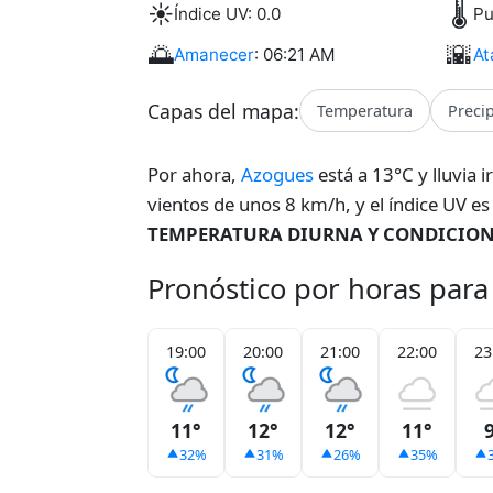
☀️
🌡️
Índice UV: 0.0
Pu
🌅
🌇
Amanecer
: 06:21 AM
At
Capas del mapa:
Temperatura
Preci
Por ahora,
Azogues
está a 13°C y lluvia 
vientos de unos 8 km/h, y el índice UV e
TEMPERATURA DIURNA Y CONDICIONE
Pronóstico por horas par
19:00
20:00
21:00
22:00
23
11°
12°
12°
11°
32%
31%
26%
35%